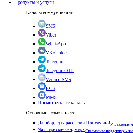
Продукты и услуги
Каналы коммуникации
SMS
Viber
WhatsApp
VKontakte
Telegram
Telegram OTP
Verified SMS
RCS
MMS
Посмотреть все каналы
Основные возможности
Дашборд для рассылки
Популярно!
Управление 
Чат через мессенджеры
Оказывайте поддержку кли