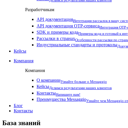
Делимся результатами наших клиентов
Разработчикам
API документация
Интеграция рассылок в вашу сис
API документация OTP-сервиса
Интеграция OTP-с
SDK и примеры кода
Примеры кода и готовый к ин
Рассылки в странах
Особенности рассылки по стран
Индустриальные стандарты и протоколы
Докум
Кейсы
Компания
Компания
О компании
Узнайте больше о Messaggio
Кейсы
Делимся результатами наших клиентов
Контакты
Напишите нам!
Преимущества Messaggio
Узнайте чем Messaggio от
Блог
Контакты
База знаний