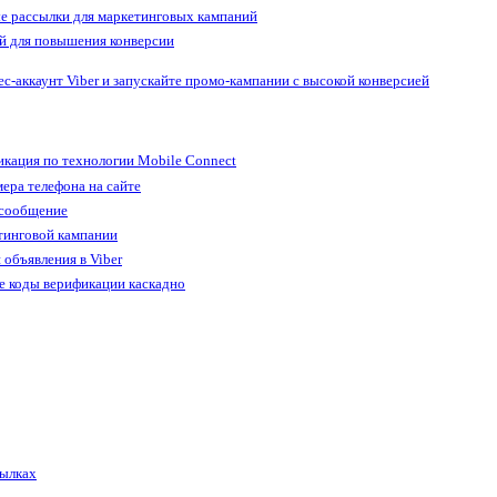
е рассылки для маркетинговых кампаний
й для повышения конверсии
ес-аккаунт Viber и запускайте промо-кампании с высокой конверсией
кация по технологии Mobile Connect
ера телефона на сайте
 сообщение
тинговой кампании
 объявления в Viber
е коды верификации каскадно
сылках