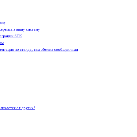
тему
ервиса в вашу систему
теграции SDK
ам
ентация по стандартам обмена сообщениями
личается от других!