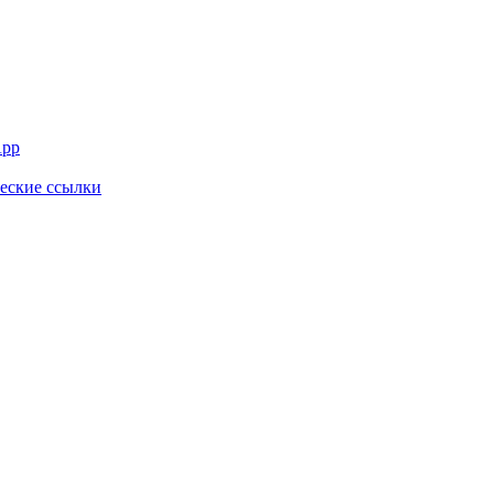
App
ческие ссылки