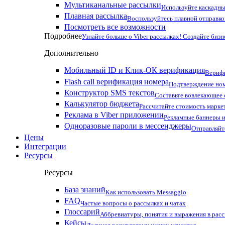
Мультиканальные рассылки
Используйте каскадны
Плавная рассылка
Воспользуйтесь плавной отправко
Посмотреть все возможности
Подробнее
Узнайте больше о Viber рассылках! Создайте бизн
Дополнительно
Мобильный ID и Клик-ОК верификация
Верифи
Flash call верификация номера
Подтверждение ном
Конструктор SMS текстов
Составьте вовлекающее
Калькулятор бюджета
Рассчитайте стоимость марке
Реклама в Viber приложении
Рекламные баннеры и
Одноразовые пароли в мессенджеры
Отправляйт
Цены
Интеграции
Ресурсы
Ресурсы
База знаний
Как использовать Messaggio
FAQ
Частые вопросы о рассылках и чатах
Глоссарий
Аббревиатуры, понятия и выражения в рас
Кейсы