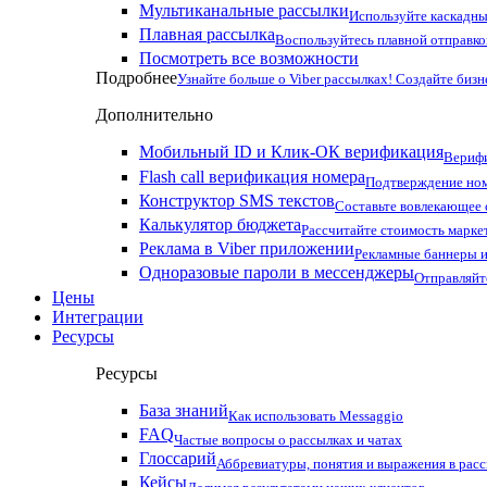
Мультиканальные рассылки
Используйте каскадны
Плавная рассылка
Воспользуйтесь плавной отправко
Посмотреть все возможности
Подробнее
Узнайте больше о Viber рассылках! Создайте бизн
Дополнительно
Мобильный ID и Клик-ОК верификация
Верифи
Flash call верификация номера
Подтверждение ном
Конструктор SMS текстов
Составьте вовлекающее
Калькулятор бюджета
Рассчитайте стоимость марке
Реклама в Viber приложении
Рекламные баннеры и
Одноразовые пароли в мессенджеры
Отправляйт
Цены
Интеграции
Ресурсы
Ресурсы
База знаний
Как использовать Messaggio
FAQ
Частые вопросы о рассылках и чатах
Глоссарий
Аббревиатуры, понятия и выражения в рас
Кейсы