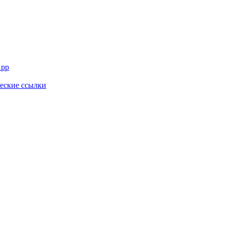
App
ческие ссылки