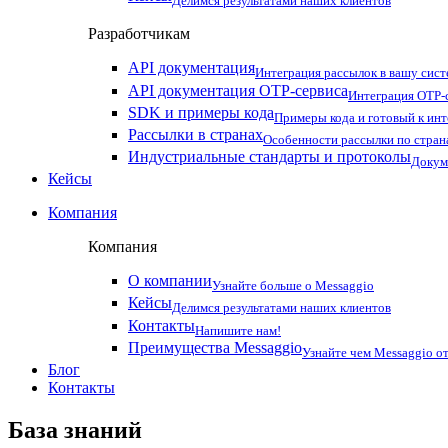
Делимся результатами наших клиентов
Разработчикам
API документация
Интеграция рассылок в вашу сис
API документация OTP-сервиса
Интеграция OTP-с
SDK и примеры кода
Примеры кода и готовый к ин
Рассылки в странах
Особенности рассылки по стран
Индустриальные стандарты и протоколы
Докум
Кейсы
Компания
Компания
О компании
Узнайте больше о Messaggio
Кейсы
Делимся результатами наших клиентов
Контакты
Напишите нам!
Преимущества Messaggio
Узнайте чем Messaggio от
Блог
Контакты
База знаний