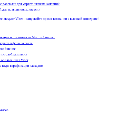
е рассылки для маркетинговых кампаний
й для повышения конверсии
ес-аккаунт Viber и запускайте промо-кампании с высокой конверсией
кация по технологии Mobile Connect
ера телефона на сайте
 сообщение
тинговой кампании
 объявления в Viber
е коды верификации каскадно
сылках