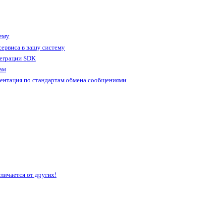
тему
ервиса в вашу систему
теграции SDK
ам
ентация по стандартам обмена сообщениями
личается от других!