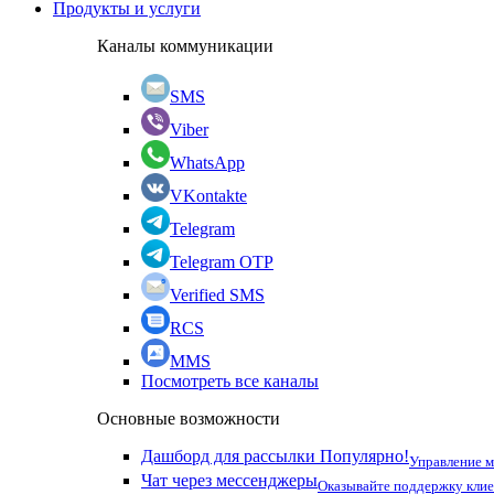
Продукты и услуги
Каналы коммуникации
SMS
Viber
WhatsApp
VKontakte
Telegram
Telegram OTP
Verified SMS
RCS
MMS
Посмотреть все каналы
Основные возможности
Дашборд для рассылки
Популярно!
Управление 
Чат через мессенджеры
Оказывайте поддержку кли