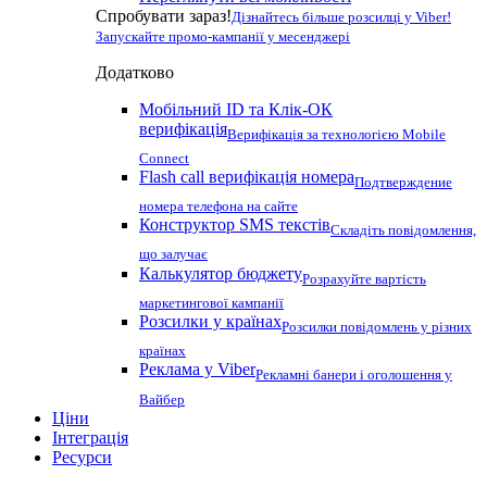
Спробувати зараз!
Дізнайтесь більше розсилці у Viber!
Запускайте промо-кампанії у месенджері
Додатково
Мобільний ID та Клік-ОК
верифікація
Верифікація за технологією Mobile
Connect
Flash call верифікація номера
Подтверждение
номера телефона на сайте
Конструктор SMS текстів
Складіть повідомлення,
що залучає
Калькулятор бюджету
Розрахуйте вартість
маркетингової кампанії
Розсилки у країнах
Розсилки повідомлень у різних
країнах
Реклама у Viber
Рекламні банери і оголошення у
Вайбер
Ціни
Інтеграція
Ресурси