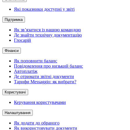
Які показники доступні у звіті
Підтримка
Як зв’язатися із нашою командою
Де знайти технічну документацію
Глосарій
Фінанси
Як поповнити баланс
Повідомлення про низький баланс
Автоплатіж
Де отримати звітні документи
Тарифи Messaggio: як вибрати?
Користувачі
Керування користувачами
Налаштування
Як додати до обраного
Як використовувати документи