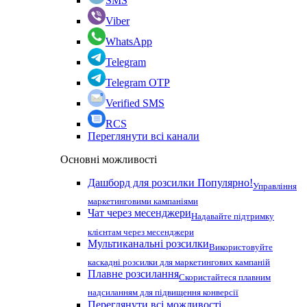
SMS
Viber
WhatsApp
Telegram
Telegram OTP
Verified SMS
RCS
Переглянути всі канали
Основні можливості
Дашборд для розсилки
Популярно!
Управління
маркетинговими кампаніями
Чат через месенджери
Надавайте підтримку
клієнтам через месенджери
Мультиканальні розсилки
Використовуйте
каскадні розсилки для маркетингових кампаній
Плавне розсилання
Скористайтеся плавним
надсиланням для підвищення конверсії
Переглянути всі можливості