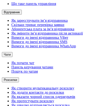
Що таке панель управління
Відправник
Як зареєструвати ім’я відправника
Скільки триває перевірка заявки
Абонентська плата за ім’я відправника
Як змінити ім’я відправника після активації
Вимоги до імені відправника Viber
Вимоги до імені відправника SMS
Вимоги до імені відправника WhatsApp
Чати
Як почати чат
Панель керування чатами
Пошук по чатам
Розсилки
Як створити мультиканальну розсилку
Як додати контакти до розсилки
Як вказати чорний список одержувачів
Як протестувати розсилку
Як швидко відправляється розсилка