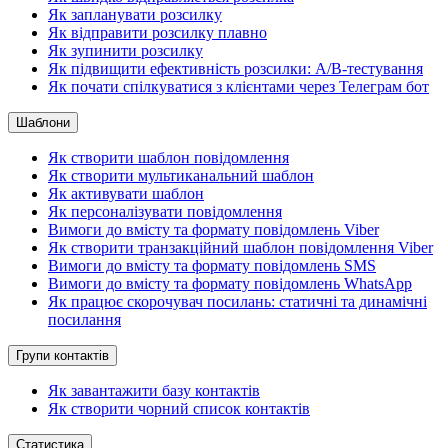
Як запланувати розсилку
Як відправити розсилку плавно
Як зупинити розсилку
Як підвищити ефективність розсилки: A/B-тестування
Як почати спілкуватися з клієнтами через Телеграм бот
Шаблони
Як створити шаблон повідомлення
Як створити мультиканальний шаблон
Як активувати шаблон
Як персоналізувати повідомлення
Вимоги до вмісту та формату повідомлень Viber
Як створити транзакційний шаблон повідомлення Viber
Вимоги до вмісту та формату повідомлень SMS
Вимоги до вмісту та формату повідомлень WhatsApp
Як працює скорочувач посилань: статичні та динамічні
посилання
Групи контактів
Як завантажити базу контактів
Як створити чорний список контактів
Статистика