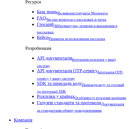
Ресурси
База знань
Як використовувати Messaggio
FAQ
Частые вопросы о рассылках и чатах
Глосарій
Аббревиатуры, понятия и выражения в
рассылках
Кейси
Примеры использования рассылок
Розробникам
API документація
Інтеграція розсилок у вашу
систему
API документація OTP-сервісу
Інтеграція OTP-
сервісу у вашу систему
SDK та приклади коду
Приклади коду та готовий
до інтеграції SDK
Розсилки у країнах
Особливості розсилки країнами
Галузеві стандарти та протоколи
Документація
за стандартами обміну повідомленнями
Компанія