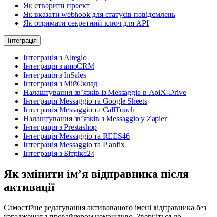
Як створити проект
Як вказати webhook для статусів повідомлень
Як отримати секретний ключ для API
Інтеграція
Інтеграція з Altegio
Інтеграція з amoCRM
Інтеграція з InSales
Інтеграція з МійСклад
Налаштування зв’язків із Messaggio в ApiX-Drive
Інтеграція Messaggio та Google Sheets
Інтеграція Messaggio та CallTouch
Налаштування зв’язків з Messaggio у Zapier
Інтеграція з Prestashop
Інтеграція Messaggio та REES46
Інтеграція Messaggio та Planfix
Інтеграція з Бітрікс24
Як змінити ім’я відправника після
активації
Самостійне редагування активованого імені відправника без
узгодження з провайдером неможливо. Зверніться до