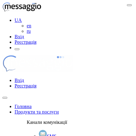
UA
en
ru
Вхід
Реєстрація
Вхід
Реєстрація
Головна
Продукти та послуги
Канали комунікації