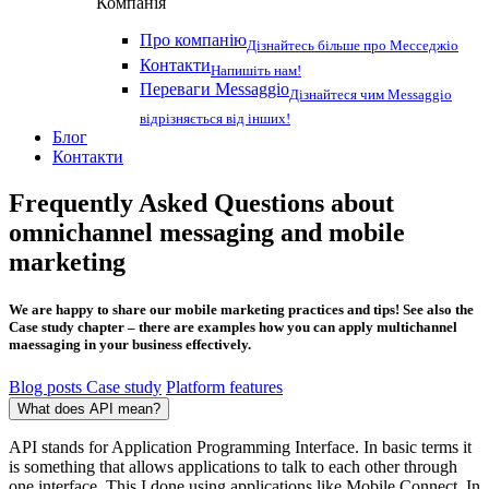
Компанія
Про компанію
Дізнайтесь більше про Месседжіо
Контакти
Напишіть нам!
Переваги Messaggio
Дізнайтеся чим Messaggio
відрізняється від інших!
Блог
Контакти
Frequently Asked Questions about
omnichannel messaging and
mobile
marketing
We are happy to share our mobile marketing practices and tips! See also the
Case study chapter – there are examples how you can apply multichannel
maessaging in your business effectively.
Blog posts
Case study
Platform features
What does API mean?
API stands for Application Programming Interface. In basic terms it
is something that allows applications to talk to each other through
one interface. This I done using applications like Mobile Connect. In