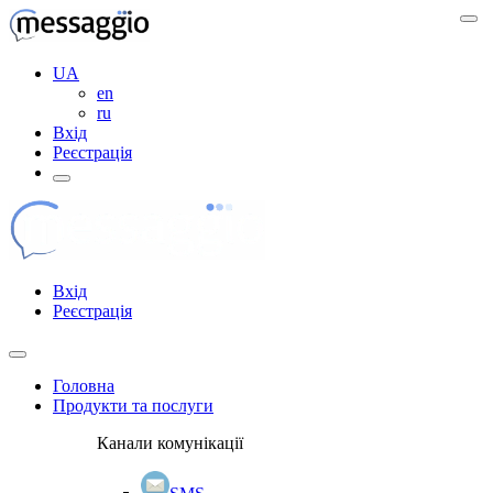
UA
en
ru
Вхід
Реєстрація
Вхід
Реєстрація
Головна
Продукти та послуги
Канали комунікації