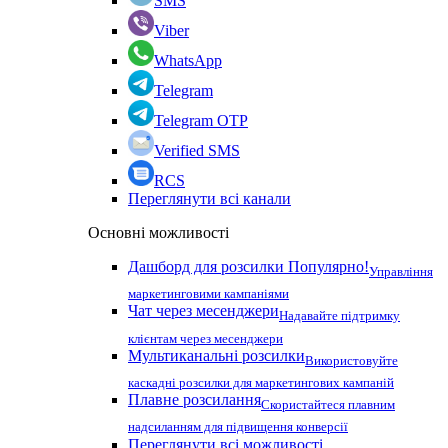
SMS
Viber
WhatsApp
Telegram
Telegram OTP
Verified SMS
RCS
Переглянути всі канали
Основні можливості
Дашборд для розсилки
Популярно!
Управління
маркетинговими кампаніями
Чат через месенджери
Надавайте підтримку
клієнтам через месенджери
Мультиканальні розсилки
Використовуйте
каскадні розсилки для маркетингових кампаній
Плавне розсилання
Скористайтеся плавним
надсиланням для підвищення конверсії
Переглянути всі можливості