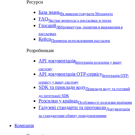
Ресурси
База знань
Як використовувати Messaggio
FAQ
Частые вопросы о рассылках и чатах
Глосарій
Аббревиатуры, понятия и выражения в
рассылках
Кейси
Примеры использования рассылок
Розробникам
API документація
Інтеграція розсилок у вашу
систему
API документація OTP-сервісу
Інтеграція OTP-
сервісу у вашу систему
SDK та приклади коду
Приклади коду та готовий
до інтеграції SDK
Розсилки у країнах
Особливості розсилки країнами
Галузеві стандарти та протоколи
Документація
за стандартами обміну повідомленнями
Компанія