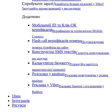
Спробувати зараз!
Дізнайтесь більше розсилці у Viber!
Запускайте промо-кампанії у месенджері
Додатково
Мобільний ID та Клік-ОК
верифікація
Верифікація за технологією Mobile
Connect
Flash call верифікація номера
Подтверждение
номера телефона на сайте
Конструктор SMS текстів
Складіть повідомлення,
що залучає
Калькулятор бюджету
Розрахуйте вартість
маркетингової кампанії
Розсилки у країнах
Розсилки повідомлень у різних
країнах
Реклама у Viber
Рекламні банери і оголошення у
Вайбер
Ціни
Інтеграція
Ресурси