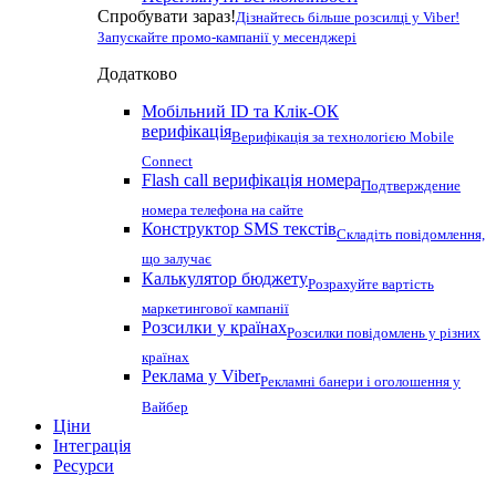
Спробувати зараз!
Дізнайтесь більше розсилці у Viber!
Запускайте промо-кампанії у месенджері
Додатково
Мобільний ID та Клік-ОК
верифікація
Верифікація за технологією Mobile
Connect
Flash call верифікація номера
Подтверждение
номера телефона на сайте
Конструктор SMS текстів
Складіть повідомлення,
що залучає
Калькулятор бюджету
Розрахуйте вартість
маркетингової кампанії
Розсилки у країнах
Розсилки повідомлень у різних
країнах
Реклама у Viber
Рекламні банери і оголошення у
Вайбер
Ціни
Інтеграція
Ресурси