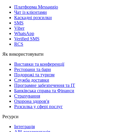
Платформа Messaggio
Чат із клієнтами
Каскадні розсилки
SMS
Viber
WhatsApp
Verified SMS
RCS
Як використовувати
Виставки та конференції
Ресторани та бари
Подорожі та туризм
Служба доставки
Програмне забезпечення та IT
Банківська справа та Фінанси
Страхування
Охорона здоров'я
Розсилка у сфері послуг
Ресурси
Інтеграція
API документація