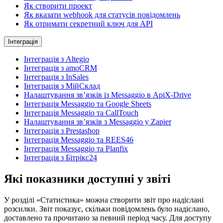
Як створити проект
Як вказати webhook для статусів повідомлень
Як отримати секретний ключ для API
Інтеграція
Інтеграція з Altegio
Інтеграція з amoCRM
Інтеграція з InSales
Інтеграція з МійСклад
Налаштування зв’язків із Messaggio в ApiX-Drive
Інтеграція Messaggio та Google Sheets
Інтеграція Messaggio та CallTouch
Налаштування зв’язків з Messaggio у Zapier
Інтеграція з Prestashop
Інтеграція Messaggio та REES46
Інтеграція Messaggio та Planfix
Інтеграція з Бітрікс24
Які показники доступні у звіті
У розділі «Статистика» можна створити звіт про надіслані
розсилки. Звіт показує, скільки повідомлень було надіслано,
доставлено та прочитано за певний період часу. Для доступу