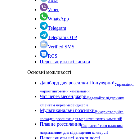
SMS
Viber
WhatsApp
Telegram
Telegram OTP
Verified SMS
RCS
Переглянути всі канали
Основні можливості
Дашборд для розсилки
Популярно!
Управління
маркетинговими кампаніями
Чат через месенджери
Надавайте підтримку
клієнтам через месенджери
Мультиканальні розсилки
Використовуйте
каскадні розсилки для маркетингових кампаній
Плавне розсилання
Скористайтеся плавним
надсиланням для підвищення конверсії
Переглянути всі можливості