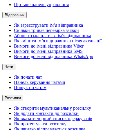
Що таке панель управління
Відправник
Як зареєструвати ім’я відправника
Скільки триває перевірка заявки
Абонентська плата за ім’я відправника
Як змінити ім’я відправника після активації
Вимоги до імені відправника Viber
Вимоги до імені відправника SMS
Вимоги до імені відправника WhatsApp
Чати
Як почати чат
Панель керування чатами
Пошук по чатам
Розсилки
Як створити мультиканальну розсилку
Як додати контакти до розсилки
Як вказати чорний список одержувачів
Як протестувати розсилку
Як швидко відправляється розсилка