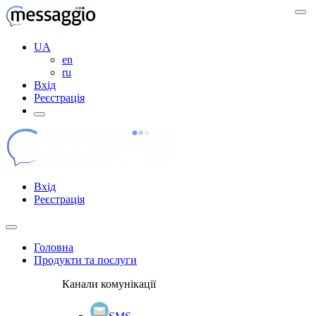
UA
en
ru
Вхід
Реєстрація
Вхід
Реєстрація
Головна
Продукти та послуги
Канали комунікації