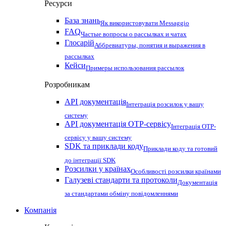
Ресурси
База знань
Як використовувати Messaggio
FAQ
Частые вопросы о рассылках и чатах
Глосарій
Аббревиатуры, понятия и выражения в
рассылках
Кейси
Примеры использования рассылок
Розробникам
API документація
Інтеграція розсилок у вашу
систему
API документація OTP-сервісу
Інтеграція OTP-
сервісу у вашу систему
SDK та приклади коду
Приклади коду та готовий
до інтеграції SDK
Розсилки у країнах
Особливості розсилки країнами
Галузеві стандарти та протоколи
Документація
за стандартами обміну повідомленнями
Компанія