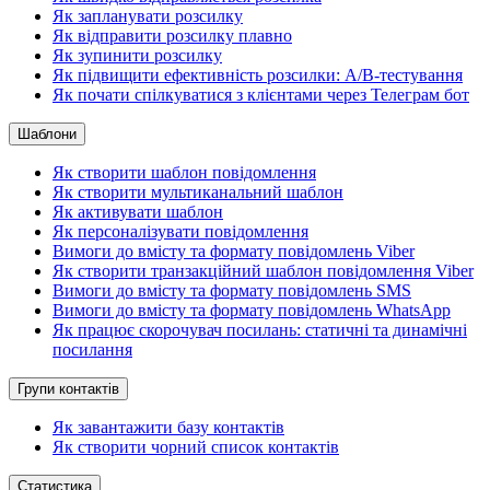
Як запланувати розсилку
Як відправити розсилку плавно
Як зупинити розсилку
Як підвищити ефективність розсилки: A/B-тестування
Як почати спілкуватися з клієнтами через Телеграм бот
Шаблони
Як створити шаблон повідомлення
Як створити мультиканальний шаблон
Як активувати шаблон
Як персоналізувати повідомлення
Вимоги до вмісту та формату повідомлень Viber
Як створити транзакційний шаблон повідомлення Viber
Вимоги до вмісту та формату повідомлень SMS
Вимоги до вмісту та формату повідомлень WhatsApp
Як працює скорочувач посилань: статичні та динамічні
посилання
Групи контактів
Як завантажити базу контактів
Як створити чорний список контактів
Статистика