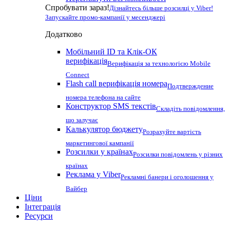
Спробувати зараз!
Дізнайтесь більше розсилці у Viber!
Запускайте промо-кампанії у месенджері
Додатково
Мобільний ID та Клік-ОК
верифікація
Верифікація за технологією Mobile
Connect
Flash call верифікація номера
Подтверждение
номера телефона на сайте
Конструктор SMS текстів
Складіть повідомлення,
що залучає
Калькулятор бюджету
Розрахуйте вартість
маркетингової кампанії
Розсилки у країнах
Розсилки повідомлень у різних
країнах
Реклама у Viber
Рекламні банери і оголошення у
Вайбер
Ціни
Інтеграція
Ресурси