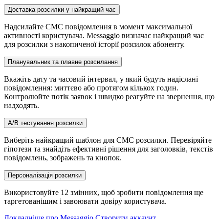
Доставка розсилки у найкращий час
Надсилайте СМС повідомлення в момент максимальної
активності користувача. Messaggio визначає найкращий час
для розсилки з накопиченої історії розсилок абоненту.
Планувальник та плавне розсилання
Вкажіть дату та часовий інтервал, у який будуть надіслані
повідомлення: миттєво або протягом кількох годин.
Контролюйте потік заявок і швидко реагуйте на звернення, що
надходять.
A/B тестування розсилки
Виберіть найкращий шаблон для СМС розсилки. Перевіряйте
гіпотези та знайдіть ефективні рішення для заголовків, текстів
повідомлень, зображень та кнопок.
Персоналізація розсилки
Використовуйте 12 змінних, щоб зробити повідомлення ще
таргетованішим і завоювати довіру користувача.
Докладніше про Messaggio
Створити аккаунт