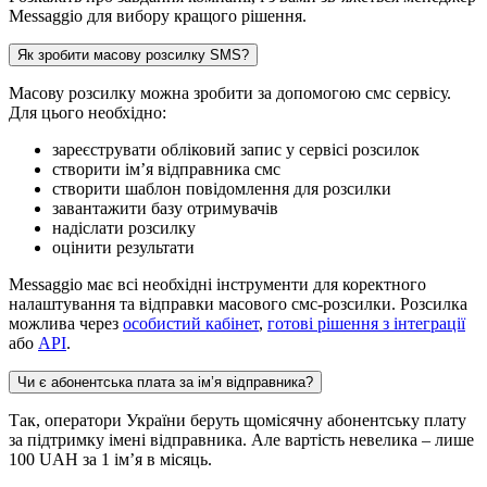
Messaggio для вибору кращого рішення.
Як зробити масову розсилку SMS?
Масову розсилку можна зробити за допомогою смс сервісу.
Для цього необхідно:
зареєструвати обліковий запис у сервісі розсилок
створити ім’я відправника смс
створити шаблон повідомлення для розсилки
завантажити базу отримувачів
надіслати розсилку
оцінити результати
Messaggio має всі необхідні інструменти для коректного
налаштування та відправки масового смс-розсилки. Розсилка
можлива через
особистий кабінет
,
готові рішення з інтеграції
або
API
.
Чи є абонентська плата за ім’я відправника?
Так, оператори України беруть щомісячну абонентську плату
за підтримку імені відправника. Але вартість невелика – лише
100 UAH за 1 ім’я в місяць.