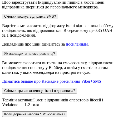
Щоб зареєструвати Індивідуальний підпис в якості імені
відправника зверніться до персонального менеджера.
Скільки коштує відправка SMS?
Вартість смс залежить від формату імені відправника і об’єму
повідомлень, що відправляються. В середньому це 0,35 UAH
за 1 повідомлення.
Докладніше про ціни дізнайтесь за
посиланням
.
Як заощадити на смс-розсилці?
Ви можете скоротити витрати на смс-розсилку, відправляючи
повідомлення спочатку у Вайбер, а потім у смс тільки тим
клієнтам, у яких месенджера на пристрої не було.
Дізнатись більше про Каскадне розсилання Viber+SMS
Скільки триває активація імені відправника?
Терміни активації імен відправників операторів lifecell і
Vodafone — 1-2 тижні.
Коли доречна масова SMS-розсилка?