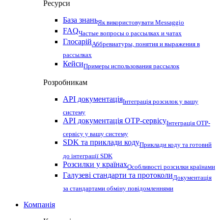
Ресурси
База знань
Як використовувати Messaggio
FAQ
Частые вопросы о рассылках и чатах
Глосарій
Аббревиатуры, понятия и выражения в
рассылках
Кейси
Примеры использования рассылок
Розробникам
API документація
Інтеграція розсилок у вашу
систему
API документація OTP-сервісу
Інтеграція OTP-
сервісу у вашу систему
SDK та приклади коду
Приклади коду та готовий
до інтеграції SDK
Розсилки у країнах
Особливості розсилки країнами
Галузеві стандарти та протоколи
Документація
за стандартами обміну повідомленнями
Компанія