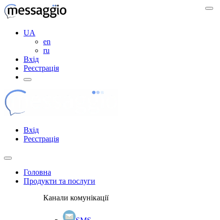
UA
en
ru
Вхід
Реєстрація
Вхід
Реєстрація
Головна
Продукти та послуги
Канали комунікації