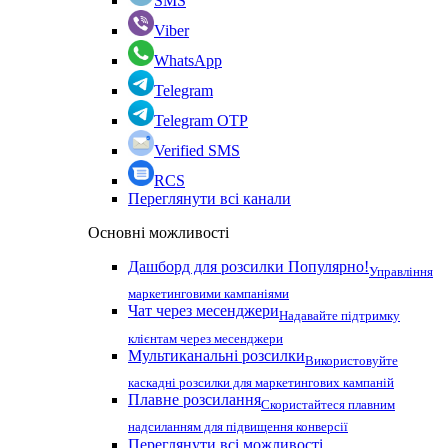
SMS
Viber
WhatsApp
Telegram
Telegram OTP
Verified SMS
RCS
Переглянути всі канали
Основні можливості
Дашборд для розсилки
Популярно!
Управління
маркетинговими кампаніями
Чат через месенджери
Надавайте підтримку
клієнтам через месенджери
Мультиканальні розсилки
Використовуйте
каскадні розсилки для маркетингових кампаній
Плавне розсилання
Скористайтеся плавним
надсиланням для підвищення конверсії
Переглянути всі можливості