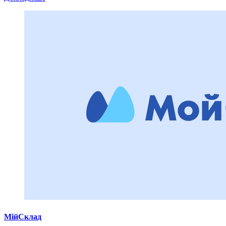
МійСклад