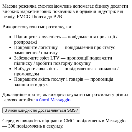
Масова розсилка смс-повідомлень допомагає бізнесу досягати
високих маркетингових показників в будьякій індустрії: від
beauty, FMCG і horeca до B2B.
Використовуючи смс розсилку, ви:
Підвищите залученість — повідомлення про акції /
розпродажі
Покращите логістику — повідомлення про статус
замовлення / платежу
Забезпечите зріст LTV — пропозиції подовжити
підписку / зробити повторну покупку
Вибудуєте лояльність — повідомлення зі знижкою /
промокодом
Покращите якість послуг і товарів — пропозиція
залишити відгук
Докладніше про те, як використовувати смс розсилки у різних
галузях читайте
в блозі Messaggio
.
З якою швидкістю доставляються SMS?
Середня швидкість відправки СМС повідомлень в Messaggio
— 300 повідомлень в секунду.