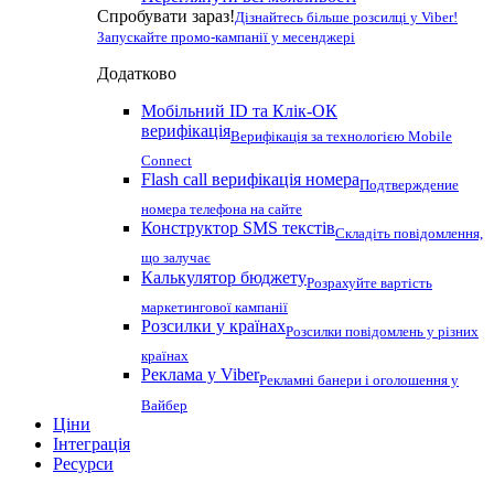
Спробувати зараз!
Дізнайтесь більше розсилці у Viber!
Запускайте промо-кампанії у месенджері
Додатково
Мобільний ID та Клік-ОК
верифікація
Верифікація за технологією Mobile
Connect
Flash call верифікація номера
Подтверждение
номера телефона на сайте
Конструктор SMS текстів
Складіть повідомлення,
що залучає
Калькулятор бюджету
Розрахуйте вартість
маркетингової кампанії
Розсилки у країнах
Розсилки повідомлень у різних
країнах
Реклама у Viber
Рекламні банери і оголошення у
Вайбер
Ціни
Інтеграція
Ресурси