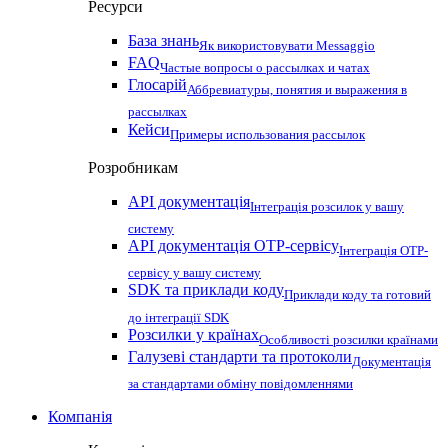
Ресурси
База знань
Як використовувати Messaggio
FAQ
Частые вопросы о рассылках и чатах
Глосарій
Аббревиатуры, понятия и выражения в
рассылках
Кейси
Примеры использования рассылок
Розробникам
API документація
Інтеграція розсилок у вашу
систему
API документація OTP-сервісу
Інтеграція OTP-
сервісу у вашу систему
SDK та приклади коду
Приклади коду та готовий
до інтеграції SDK
Розсилки у країнах
Особливості розсилки країнами
Галузеві стандарти та протоколи
Документація
за стандартами обміну повідомленнями
Компанія