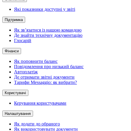
Які показники доступні у звіті
Підтримка
Як зв’язатися із нашою командою
Де знайти технічну документацію
Глосарій
Фінанси
Як поповнити баланс
Повідомлення про низький баланс
Автоплатіж
Де отримати звітні документи
Тарифи Messaggio: як вибрати?
Користувачі
Керування користувачами
Налаштування
Як додати до обраного
Як використовувати документи