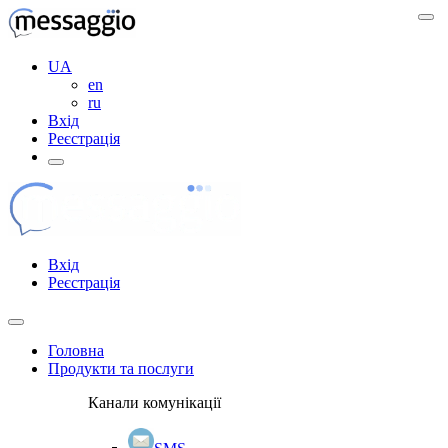
UA
en
ru
Вхід
Реєстрація
Вхід
Реєстрація
Головна
Продукти та послуги
Канали комунікації