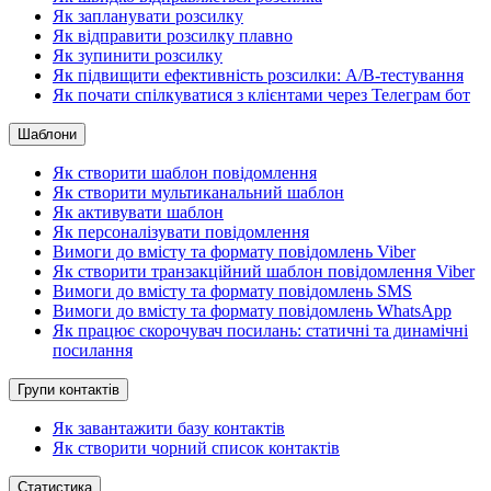
Як запланувати розсилку
Як відправити розсилку плавно
Як зупинити розсилку
Як підвищити ефективність розсилки: A/B-тестування
Як почати спілкуватися з клієнтами через Телеграм бот
Шаблони
Як створити шаблон повідомлення
Як створити мультиканальний шаблон
Як активувати шаблон
Як персоналізувати повідомлення
Вимоги до вмісту та формату повідомлень Viber
Як створити транзакційний шаблон повідомлення Viber
Вимоги до вмісту та формату повідомлень SMS
Вимоги до вмісту та формату повідомлень WhatsApp
Як працює скорочувач посилань: статичні та динамічні
посилання
Групи контактів
Як завантажити базу контактів
Як створити чорний список контактів
Статистика