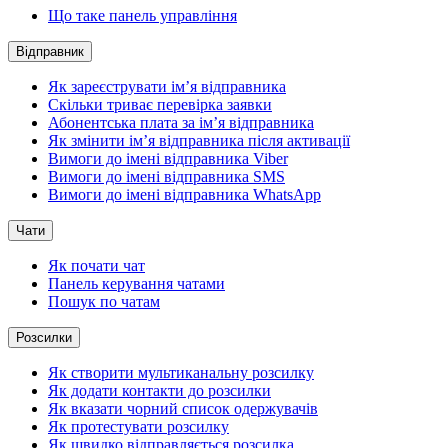
Що таке панель управління
Відправник
Як зареєструвати ім’я відправника
Скільки триває перевірка заявки
Абонентська плата за ім’я відправника
Як змінити ім’я відправника після активації
Вимоги до імені відправника Viber
Вимоги до імені відправника SMS
Вимоги до імені відправника WhatsApp
Чати
Як почати чат
Панель керування чатами
Пошук по чатам
Розсилки
Як створити мультиканальну розсилку
Як додати контакти до розсилки
Як вказати чорний список одержувачів
Як протестувати розсилку
Як швидко відправляється розсилка