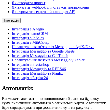
Як створити проект
Як вказати webhook для статусів повідомлень
Як отримати секретний ключ для API
Інтеграція
Інтеграція з Altegio
Інтеграція з amoCRM
Інтеграція з InSales
Інтеграція з МійСклад
Налаштування зв’язків із Messaggio в ApiX-Drive
Інтеграція Messaggio та Google Sheets
Інтеграція Messaggio та CallTouch
Налаштування зв’язків з Messaggio у Zapier
Інтеграція з Prestashop
Інтеграція Messaggio та REES46
Інтеграція Messaggio та Planfix
Інтеграція з Бітрікс24
Автоплатіж
Ви можете автоматично поповнювати баланс на будь-яку
суму, включивши автоплатіж з банківської карти. Автоплатіж
буде спрацьовувати при досягненні нуля на рахунку і