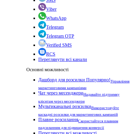
SMS
Viber
WhatsApp
Telegram
Telegram OTP
Verified SMS
RCS
Переглянути всі канали
Основні можливості
Дашборд для розсилки
Популярно!
Управління
маркетинговими кампаніями
Чат через месенджери
Надавайте підтримку
клієнтам через месенджери
Мультиканальні розсилки
Використовуйте
каскадні розсилки для маркетингових кампаній
Плавне розсилання
Скористайтеся плавним
надсиланням для підвищення конверсії
Переглянути всі можливості