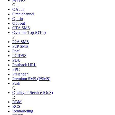
MVNO
O
OAuth
Omnichannel
Opt-in
Opt-out
OTA SMS
Over the Top (OTT)
P
P2A SMS
P2P SMS
PaaS
PCIDSS
PDU
Postback URL
PPC
Prelander
Premium SMS (PSMS)
Push
Q
Quality of Service (QoS)
R
RBM
RCS
Remarketing