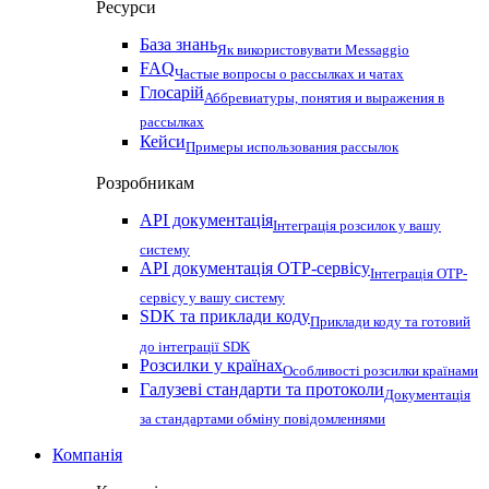
Ресурси
База знань
Як використовувати Messaggio
FAQ
Частые вопросы о рассылках и чатах
Глосарій
Аббревиатуры, понятия и выражения в
рассылках
Кейси
Примеры использования рассылок
Розробникам
API документація
Інтеграція розсилок у вашу
систему
API документація OTP-сервісу
Інтеграція OTP-
сервісу у вашу систему
SDK та приклади коду
Приклади коду та готовий
до інтеграції SDK
Розсилки у країнах
Особливості розсилки країнами
Галузеві стандарти та протоколи
Документація
за стандартами обміну повідомленнями
Компанія