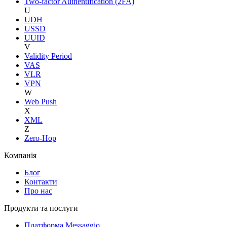
Two-factor Authentification (2FA)
U
UDH
USSD
UUID
V
Validity Period
VAS
VLR
VPN
W
Web Push
X
XML
Z
Zero-Hop
Компанія
Блог
Контакти
Про нас
Продукти та послуги
Платформа Messaggio