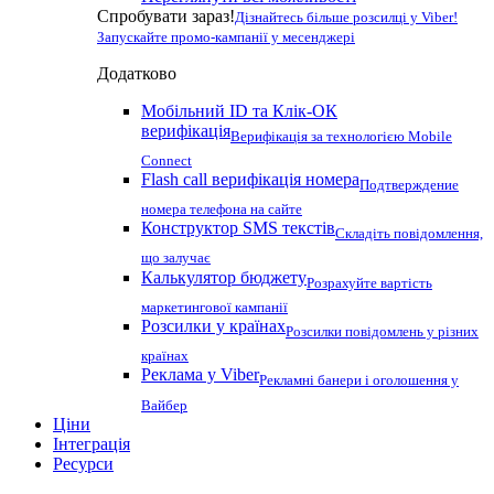
Спробувати зараз!
Дізнайтесь більше розсилці у Viber!
Запускайте промо-кампанії у месенджері
Додатково
Мобільний ID та Клік-ОК
верифікація
Верифікація за технологією Mobile
Connect
Flash call верифікація номера
Подтверждение
номера телефона на сайте
Конструктор SMS текстів
Складіть повідомлення,
що залучає
Калькулятор бюджету
Розрахуйте вартість
маркетингової кампанії
Розсилки у країнах
Розсилки повідомлень у різних
країнах
Реклама у Viber
Рекламні банери і оголошення у
Вайбер
Ціни
Інтеграція
Ресурси