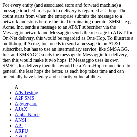
For every entity (and associated store and forward machine) a
message touched in its path to delivery is regarded as a hop. The
count starts from when the enterprise submits the message to a
network and stops before the final terminating operator SMSC. e.g.
Acme, Inc. sends a message to an AT&T subscriber via the
Messaggio network and Messaggio sends the message to AT&T for
On-Net delivery, this would be regarded as One-Hop. To illustrate a
multi-hop, if Acme, Inc. needs to send a message to an AT&T
subscriber, but has to use an intermediary service, like SMSAGG,
Inc. and SMSAGG sends the message to Messaggio for delivery,
then this would make it two hops. If Messaggio uses its own
SMSCs for delivery then this would be a Zero-Hop connection. In
general, the less hops the better, as each hop takes time and can
potentially have latency and security vulnerabilities.
A
A/B Testing
A2P SMS
Aggregator
AJAX
Alpha Name
ANSI
API
ARPU
ASCII