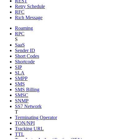
REST
Retry Schedule
RFC
Rich Message
Roaming
RPC
S
SaaS
Sender ID
Short Codes
Shortcode
SIP
SLA
SMPP
SMS
SMS Billing
SMSC
SNMP
SS7 Network
T
Terminating Operator
TON/NPI
Tracking URL
TTL