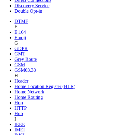
Direct Connections
Discovery Service
Double Opt-in
DTMF
E
E.164
Emoji
G
GDPR
GMT
Grey Route
GSM
GSM03.38
H
Header
Home Location Register (HLR)
Home Network
Home Routing
Hop
HTTP
Hub
I
IEEE
IMEI