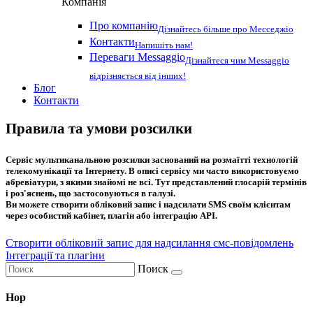
Компанія
Про компанію
Дізнайтесь більше про Месседжіо
Контакти
Напишіть нам!
Переваги Messaggio
Дізнайтеся чим Messaggio
відрізняється від інших!
Блог
Контакти
Правила та умови розсилки
Сервіс мультиканальною розсилки заснований на розмаїтті технологій
телекомунікації та Інтернету. В описі сервісу ми часто використовуємо
абревіатури, з якими знайомі не всі. Тут представлений глосарій термінів
і роз'яснень, що застосовуються в галузі.
Ви можете створити обліковий запис і надсилати SMS своїм клієнтам
через особистий кабінет, плагін або інтеграцію API.
Створити обліковий запис для надсилання смс-повідомлень
Інтеграції та плагіни
Поиск
Hop