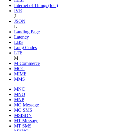
IMSI
Internet of Things (IoT)
IVR
J
JSON
L
Landing Page
Latency
LBS
Long Codes
LTE
M
M-Commerce
MCC
MIME
MMS
MNC
MNO
MNP
MO Message
MO SMS
MSISDN
MT Message
MT SMS