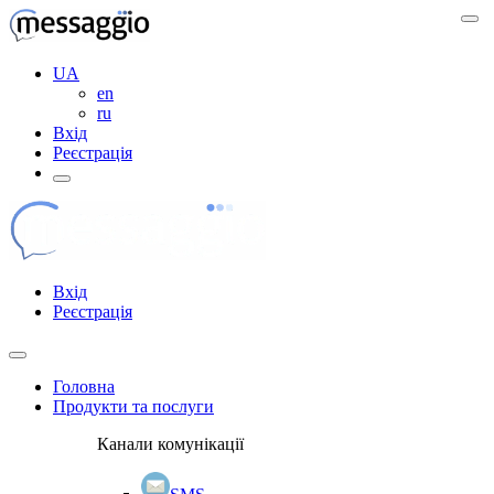
UA
en
ru
Вхід
Реєстрація
Вхід
Реєстрація
Головна
Продукти та послуги
Канали комунікації