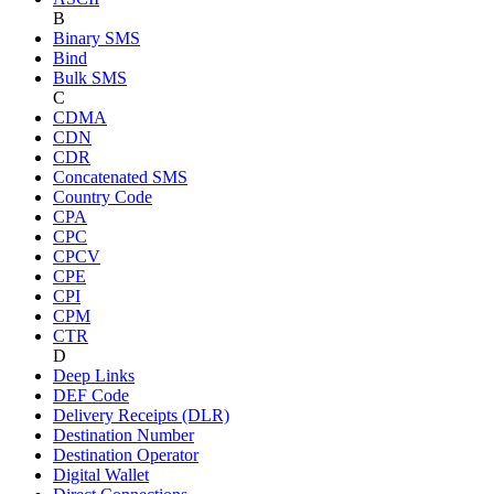
B
Binary SMS
Bind
Bulk SMS
C
CDMA
CDN
CDR
Concatenated SMS
Country Code
CPA
CPC
CPCV
CPE
CPI
CPM
CTR
D
Deep Links
DEF Code
Delivery Receipts (DLR)
Destination Number
Destination Operator
Digital Wallet