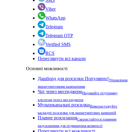
SMS
Viber
WhatsApp
Telegram
Telegram OTP
Verified SMS
RCS
Переглянути всі канали
Основні можливості
Дашборд для розсилки
Популярно!
Управління
маркетинговими кампаніями
Чат через месенджери
Надавайте підтримку
клієнтам через месенджери
Мультиканальні розсилки
Використовуйте
каскадні розсилки для маркетингових кампаній
Плавне розсилання
Скористайтеся плавним
надсиланням для підвищення конверсії
Переглянути всі можливості