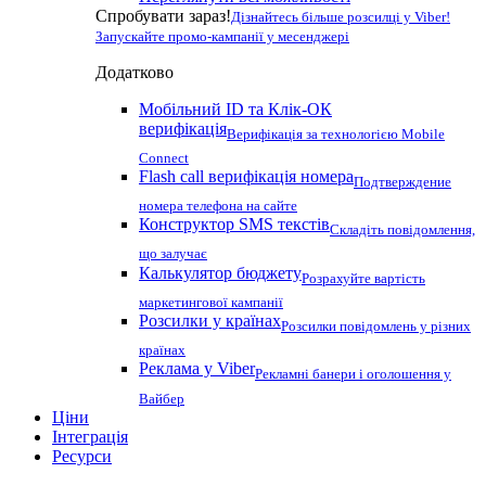
Спробувати зараз!
Дізнайтесь більше розсилці у Viber!
Запускайте промо-кампанії у месенджері
Додатково
Мобільний ID та Клік-ОК
верифікація
Верифікація за технологією Mobile
Connect
Flash call верифікація номера
Подтверждение
номера телефона на сайте
Конструктор SMS текстів
Складіть повідомлення,
що залучає
Калькулятор бюджету
Розрахуйте вартість
маркетингової кампанії
Розсилки у країнах
Розсилки повідомлень у різних
країнах
Реклама у Viber
Рекламні банери і оголошення у
Вайбер
Ціни
Інтеграція
Ресурси