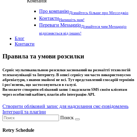
Компанія
Про компанію
Дізнайтесь більше про Месседжіо
Контакти
Напишіть нам!
Переваги Messaggio
Дізнайтеся чим Messaggio
відрізняється від інших!
Блог
Контакти
Правила та умови розсилки
Сервіс мультиканальною розсилки заснований на розмаїтті технологій
телекомунікації та Інтернету. В описі сервісу ми часто використовуємо
абревіатури, з якими знайомі не всі. Тут представлений глосарій термінів
і роз'яснень, що застосовуються в галузі.
Ви можете створити обліковий запис і надсилати SMS своїм клієнтам
через особистий кабінет, плагін або інтеграцію API.
Створити обліковий запис для надсилання смс-повідомлень
Інтеграції та плагіни
Поиск
Retry Schedule