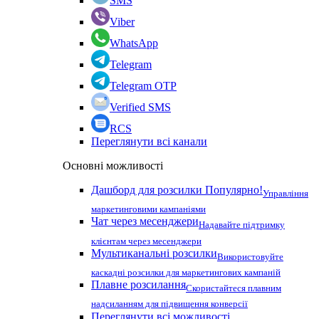
SMS
Viber
WhatsApp
Telegram
Telegram OTP
Verified SMS
RCS
Переглянути всі канали
Основні можливості
Дашборд для розсилки
Популярно!
Управління
маркетинговими кампаніями
Чат через месенджери
Надавайте підтримку
клієнтам через месенджери
Мультиканальні розсилки
Використовуйте
каскадні розсилки для маркетингових кампаній
Плавне розсилання
Скористайтеся плавним
надсиланням для підвищення конверсії
Переглянути всі можливості