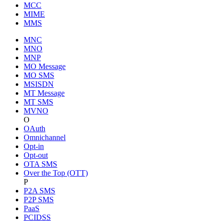
MCC
MIME
MMS
MNC
MNO
MNP
MO Message
MO SMS
MSISDN
MT Message
MT SMS
MVNO
O
OAuth
Omnichannel
Opt-in
Opt-out
OTA SMS
Over the Top (OTT)
P
P2A SMS
P2P SMS
PaaS
PCIDSS