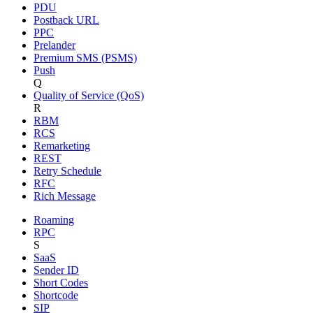
PDU
Postback URL
PPC
Prelander
Premium SMS (PSMS)
Push
Q
Quality of Service (QoS)
R
RBM
RCS
Remarketing
REST
Retry Schedule
RFC
Rich Message
Roaming
RPC
S
SaaS
Sender ID
Short Codes
Shortcode
SIP