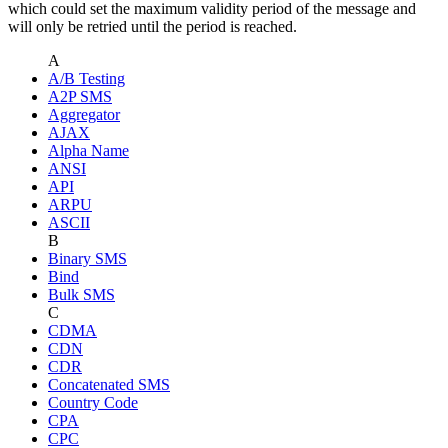
which could set the maximum validity period of the message and
will only be retried until the period is reached.
A
A/B Testing
A2P SMS
Aggregator
AJAX
Alpha Name
ANSI
API
ARPU
ASCII
B
Binary SMS
Bind
Bulk SMS
C
CDMA
CDN
CDR
Concatenated SMS
Country Code
CPA
CPC