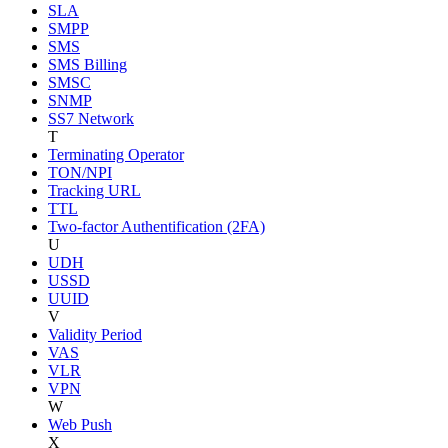
SLA
SMPP
SMS
SMS Billing
SMSC
SNMP
SS7 Network
T
Terminating Operator
TON/NPI
Tracking URL
TTL
Two-factor Authentification (2FA)
U
UDH
USSD
UUID
V
Validity Period
VAS
VLR
VPN
W
Web Push
X