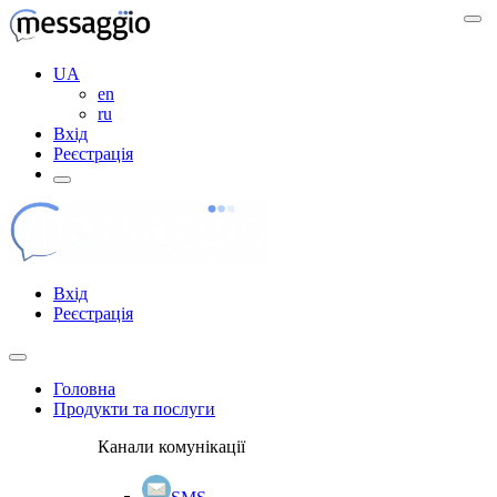
UA
en
ru
Вхід
Реєстрація
Вхід
Реєстрація
Головна
Продукти та послуги
Канали комунікації