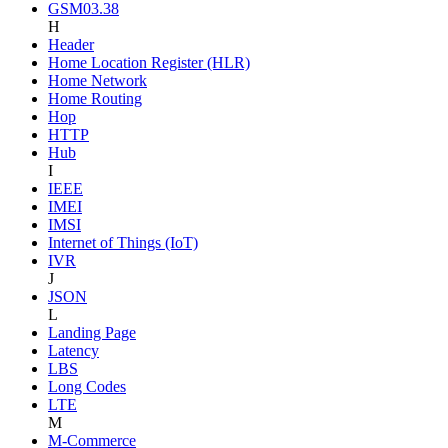
GSM03.38
H
Header
Home Location Register (HLR)
Home Network
Home Routing
Hop
HTTP
Hub
I
IEEE
IMEI
IMSI
Internet of Things (IoT)
IVR
J
JSON
L
Landing Page
Latency
LBS
Long Codes
LTE
M
M-Commerce