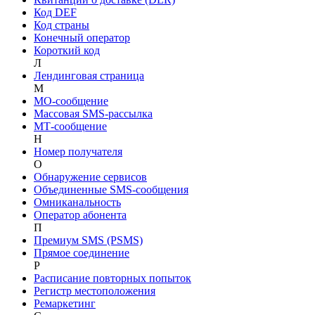
Код DEF
Код страны
Конечный оператор
Короткий код
Л
Лендинговая страница
М
МO-сообщение
Массовая SMS-рассылка
МТ-сообщение
Н
Номер получателя
О
Обнаружение сервисов
Объединенные SMS-сообщения
Омниканальность
Оператор абонента
П
Премиум SMS (PSMS)
Прямое соединение
Р
Расписание повторных попыток
Регистр местоположения
Ремаркетинг