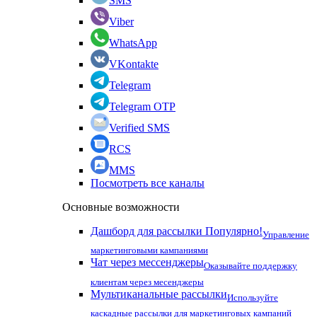
SMS
Viber
WhatsApp
VKontakte
Telegram
Telegram OTP
Verified SMS
RCS
MMS
Посмотреть все каналы
Основные возможности
Дашборд для рассылки
Популярно!
Управление
маркетинговыми кампаниями
Чат через мессенджеры
Оказывайте поддержку
клиентам через месенджеры
Мультиканальные рассылки
Используйте
каскадные рассылки для маркетинговых кампаний