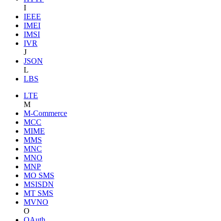
I
IEEE
IMEI
IMSI
IVR
J
JSON
L
LBS
LTE
M
M-Commerce
MCC
MIME
MMS
MNC
MNO
MNP
MO SMS
MSISDN
MT SMS
MVNO
O
OAuth