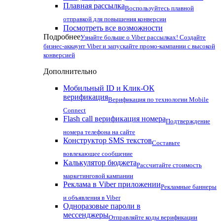
Плавная рассылка
Воспользуйтесь плавной
отправкой для повышения конверсии
Посмотреть все возможности
Подробнее
Узнайте больше о Viber рассылках! Создайте
бизнес-аккаунт Viber и запускайте промо-кампании с высокой
конверсией
Дополнительно
Мобильный ID и Клик-ОК
верификация
Верификация по технологии Mobile
Connect
Flash call верификация номера
Подтверждение
номера телефона на сайте
Конструктор SMS текстов
Составьте
вовлекающее сообщение
Калькулятор бюджета
Рассчитайте стоимость
маркетинговой кампании
Реклама в Viber приложении
Рекламные баннеры
и объявления в Viber
Одноразовые пароли в
мессенджеры
Отправляйте коды верификации