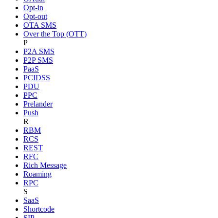
Opt-in
Opt-out
OTA SMS
Over the Top (OTT)
P
P2A SMS
P2P SMS
PaaS
PCIDSS
PDU
PPC
Prelander
Push
R
RBM
RCS
REST
RFC
Rich Message
Roaming
RPC
S
SaaS
Shortcode
SIP