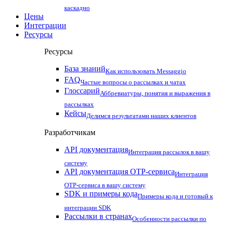
каскадно
Цены
Интеграции
Ресурсы
Ресурсы
База знаний
Как использовать Messaggio
FAQ
Частые вопросы о рассылках и чатах
Глоссарий
Аббревиатуры, понятия и выражения в
рассылках
Кейсы
Делимся результатами наших клиентов
Разработчикам
API документация
Интеграция рассылок в вашу
систему
API документация OTP-сервиса
Интеграция
OTP-сервиса в вашу систему
SDK и примеры кода
Примеры кода и готовый к
интеграции SDK
Рассылки в странах
Особенности рассылки по