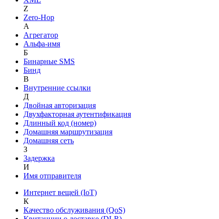
Z
Zero-Hop
А
Агрегатор
Альфа-имя
Б
Бинарные SMS
Бинд
В
Внутренние ссылки
Д
Двойная авторизация
Двухфакторная аутентификация
Длинный код (номер)
Домашняя маршрутизация
Домашняя сеть
З
Задержка
И
Имя отправителя
Интернет вещей (IoT)
К
Качество обслуживания (QoS)
Квитанции о доставке (DLR)