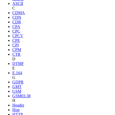
ASCII
C
CDMA
CDN
CDR
CPA
CPC
CPCV
CPE
CPI
CPM
CTR
D
DTMF
E
E.164
G
GDPR
GMT
GSM
GSM03.38
H
Header
Hop
HTTP