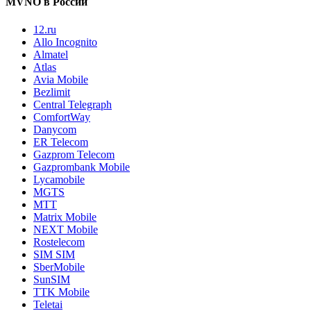
MVNO в России
12.ru
Allo Incognito
Almatel
Atlas
Avia Mobile
Bezlimit
Central Telegraph
ComfortWay
Danycom
ER Telecom
Gazprom Telecom
Gazprombank Mobile
Lycamobile
MGTS
MTT
Matrix Mobile
NEXT Mobile
Rostelecom
SIM SIM
SberMobile
SunSIM
TTK Mobile
Teletai