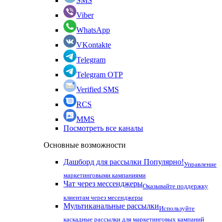
SMS
Viber
WhatsApp
VKontakte
Telegram
Telegram OTP
Verified SMS
RCS
MMS
Посмотреть все каналы
Основные возможности
Дашборд для рассылки
Популярно!
Управление
маркетинговыми кампаниями
Чат через мессенджеры
Оказывайте поддержку
клиентам через месенджеры
Мультиканальные рассылки
Используйте
каскадные рассылки для маркетинговых кампаний