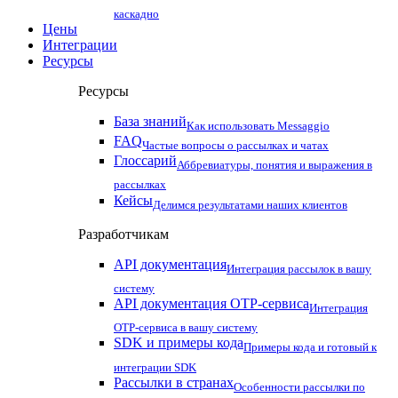
каскадно
Цены
Интеграции
Ресурсы
Ресурсы
База знаний
Как использовать Messaggio
FAQ
Частые вопросы о рассылках и чатах
Глоссарий
Аббревиатуры, понятия и выражения в
рассылках
Кейсы
Делимся результатами наших клиентов
Разработчикам
API документация
Интеграция рассылок в вашу
систему
API документация OTP-сервиса
Интеграция
OTP-сервиса в вашу систему
SDK и примеры кода
Примеры кода и готовый к
интеграции SDK
Рассылки в странах
Особенности рассылки по