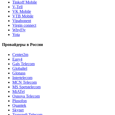
Tinkoff Mobile
V-Tell
VK Mobile
VTB Mobile
Vipabonent
Virgin connect
WhyFly
Yota
Провайдеры в России
Center2m
Easy4
Gals Telecom
Globaltel
Glonass
Intertelecom
MCN Telecom
MS Spetstelecom
MiATel
Osnova Telecom
Plusofon
Quantek
Skynet
Transneft Telecom