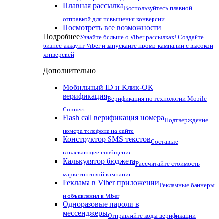
Плавная рассылка
Воспользуйтесь плавной
отправкой для повышения конверсии
Посмотреть все возможности
Подробнее
Узнайте больше о Viber рассылках! Создайте
бизнес-аккаунт Viber и запускайте промо-кампании с высокой
конверсией
Дополнительно
Мобильный ID и Клик-ОК
верификация
Верификация по технологии Mobile
Connect
Flash call верификация номера
Подтверждение
номера телефона на сайте
Конструктор SMS текстов
Составьте
вовлекающее сообщение
Калькулятор бюджета
Рассчитайте стоимость
маркетинговой кампании
Реклама в Viber приложении
Рекламные баннеры
и объявления в Viber
Одноразовые пароли в
мессенджеры
Отправляйте коды верификации