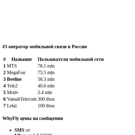
#3 оператор мобильной связи в России
#
Название
Пользователи мобильной сети
1
MTS
78.1 mln
2
MegaFon
75.5 mln
3
Beeline
56.3 mln
4
Tele2
40.6 mln
5
Motiv
2.4 mln
6
VainahTelecom
300 thou
7
Letai
100 thou
WhyFly цены на сообщения
SMS
от