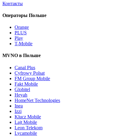
Контакты
Операторы Польше
Orange
PLUS
Play
T-Mobile
MVNO в Польше
Canal Plus
Cyfrowy Polsat
FM Group Mobile
Fakt Mobile
Globitel
Heyah
HomeNet Technologies
Inea
Izzi
Klucz Mobile
Lajt Mobile
Leon Telekom
Lycamobile