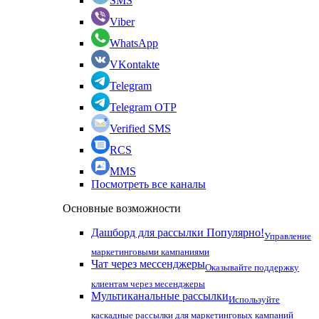
SMS
Viber
WhatsApp
VKontakte
Telegram
Telegram OTP
Verified SMS
RCS
MMS
Посмотреть все каналы
Основные возможности
Дашборд для рассылки
Популярно!
Управление
маркетинговыми кампаниями
Чат через мессенджеры
Оказывайте поддержку
клиентам через месенджеры
Мультиканальные рассылки
Используйте
каскадные рассылки для маркетинговых кампаний