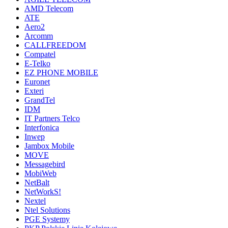
AMD Telecom
ATE
Aero2
Arcomm
CALLFREEDOM
Compatel
E-Telko
EZ PHONE MOBILE
Euronet
Exteri
GrandTel
IDM
IT Partners Telco
Interfonica
Inwep
Jambox Mobile
MOVE
Messagebird
MobiWeb
NetBalt
NetWorkS!
Nextel
Ntel Solutions
PGE Systemy