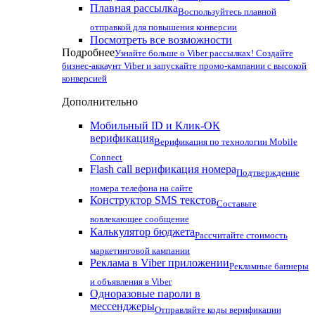
Плавная рассылка
Воспользуйтесь плавной
отправкой для повышения конверсии
Посмотреть все возможности
Подробнее
Узнайте больше о Viber рассылках! Создайте
бизнес-аккаунт Viber и запускайте промо-кампании с высокой
конверсией
Дополнительно
Мобильный ID и Клик-ОК
верификация
Верификация по технологии Mobile
Connect
Flash call верификация номера
Подтверждение
номера телефона на сайте
Конструктор SMS текстов
Составьте
вовлекающее сообщение
Калькулятор бюджета
Рассчитайте стоимость
маркетинговой кампании
Реклама в Viber приложении
Рекламные баннеры
и объявления в Viber
Одноразовые пароли в
мессенджеры
Отправляйте коды верификации