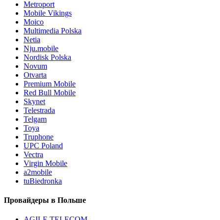
Metroport
Mobile Vikings
Moico
Multimedia Polska
Netia
Nju.mobile
Nordisk Polska
Novum
Otvarta
Premium Mobile
Red Bull Mobile
Skynet
Telestrada
Telgam
Toya
Truphone
UPC Poland
Vectra
Virgin Mobile
a2mobile
tuBiedronka
Провайдеры в Польше
AGILE TELECOM