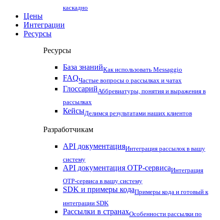
каскадно
Цены
Интеграции
Ресурсы
Ресурсы
База знаний
Как использовать Messaggio
FAQ
Частые вопросы о рассылках и чатах
Глоссарий
Аббревиатуры, понятия и выражения в
рассылках
Кейсы
Делимся результатами наших клиентов
Разработчикам
API документация
Интеграция рассылок в вашу
систему
API документация OTP-сервиса
Интеграция
OTP-сервиса в вашу систему
SDK и примеры кода
Примеры кода и готовый к
интеграции SDK
Рассылки в странах
Особенности рассылки по