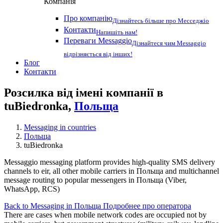
Компанія
Про компанію
Дізнайтесь більше про Месседжіо
Контакти
Напишіть нам!
Переваги Messaggio
Дізнайтеся чим Messaggio
відрізняється від інших!
Блог
Контакти
Розсилка від імені компанії в
tuBiedronka,
Польща
Messaging in countries
Польща
tuBiedronka
Messaggio messaging platform provides high-quality SMS delivery
channels to eir, all other mobile carriers in Польща and multichannel
message routing to popular messengers in Польща (Viber,
WhatsApp, RCS)
Back to Messaging in Польща
Подробнее про оператора
There are cases when mobile network codes are occupied not by