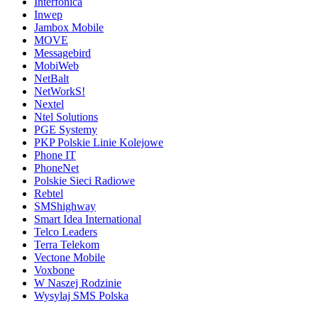
Interfonica
Inwep
Jambox Mobile
MOVE
Messagebird
MobiWeb
NetBalt
NetWorkS!
Nextel
Ntel Solutions
PGE Systemy
PKP Polskie Linie Kolejowe
Phone IT
PhoneNet
Polskie Sieci Radiowe
Rebtel
SMShighway
Smart Idea International
Telco Leaders
Terra Telekom
Vectone Mobile
Voxbone
W Naszej Rodzinie
Wysylaj SMS Polska