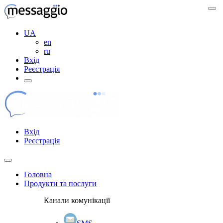
UA
en
ru
Вхід
Реєстрація
Вхід
Реєстрація
Головна
Продукти та послуги
Канали комунікації