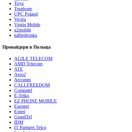
Toya
Truphone
UPC Poland
Vectra
Virgin Mobile
a2mobile
tuBiedronka
Провайдери в Польща
AGILE TELECOM
AMD Telecom
ATE
Aero2
Arcomm
CALLFREEDOM
Compatel
E-Telko
EZ PHONE MOBILE
Euronet
Exteri
GrandTel
IDM
IT Partners Telco