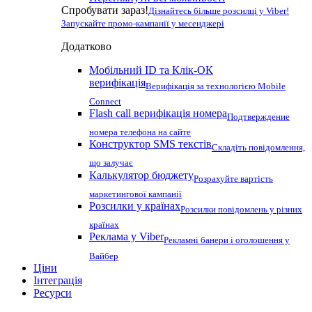
Спробувати зараз!
Дізнайтесь більше розсилці у Viber!
Запускайте промо-кампанії у месенджері
Додатково
Мобільний ID та Клік-ОК
верифікація
Верифікація за технологією Mobile
Connect
Flash call верифікація номера
Подтверждение
номера телефона на сайте
Конструктор SMS текстів
Складіть повідомлення,
що залучає
Калькулятор бюджету
Розрахуйте вартість
маркетингової кампанії
Розсилки у країнах
Розсилки повідомлень у різних
країнах
Реклама у Viber
Рекламні банери і оголошення у
Вайбер
Ціни
Інтеграція
Ресурси