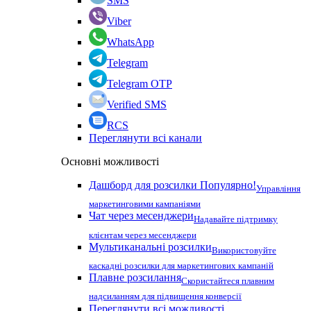
SMS
Viber
WhatsApp
Telegram
Telegram OTP
Verified SMS
RCS
Переглянути всі канали
Основні можливості
Дашборд для розсилки
Популярно!
Управління
маркетинговими кампаніями
Чат через месенджери
Надавайте підтримку
клієнтам через месенджери
Мультиканальні розсилки
Використовуйте
каскадні розсилки для маркетингових кампаній
Плавне розсилання
Скористайтеся плавним
надсиланням для підвищення конверсії
Переглянути всі можливості