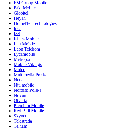
FM Group Mobile
Fakt Mobile
Globitel
Heyah
HomeNet Technologies
Inea
Izzi
Klucz Mobile
Lajt Mobile
Leon Telekom
Lycamobile
Metroport
Mobile Vikings
Moico
Multimedia Polska
Netia
Nju.mobile
Nordisk Polska
Novum
Otvarta
Premium Mobile
Red Bull Mobile
Skynet
Telestrada
Telgam