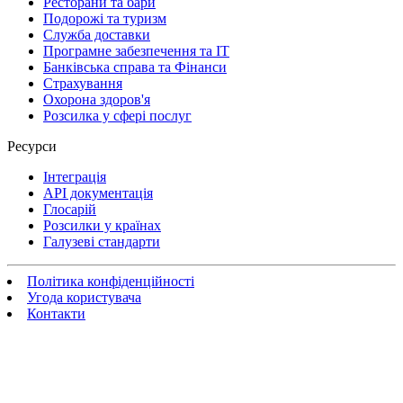
Ресторани та бари
Подорожі та туризм
Служба доставки
Програмне забезпечення та IT
Банківська справа та Фінанси
Страхування
Охорона здоров'я
Розсилка у сфері послуг
Ресурси
Інтеграція
API документація
Глосарій
Розсилки у країнах
Галузеві стандарти
Політика конфіденційності
Угода користувача
Контакти