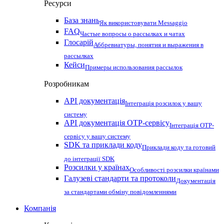
Ресурси
База знань
Як використовувати Messaggio
FAQ
Частые вопросы о рассылках и чатах
Глосарій
Аббревиатуры, понятия и выражения в
рассылках
Кейси
Примеры использования рассылок
Розробникам
API документація
Інтеграція розсилок у вашу
систему
API документація OTP-сервісу
Інтеграція OTP-
сервісу у вашу систему
SDK та приклади коду
Приклади коду та готовий
до інтеграції SDK
Розсилки у країнах
Особливості розсилки країнами
Галузеві стандарти та протоколи
Документація
за стандартами обміну повідомленнями
Компанія