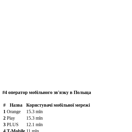
#4 оператор мобільного зв'язку в Польща
#
Назва
Користувачі мобільної мережі
1
Orange
15.3 mln
2
Play
15.3 mln
3
PLUS
12.1 mln
4
T-Mobile
11 mln