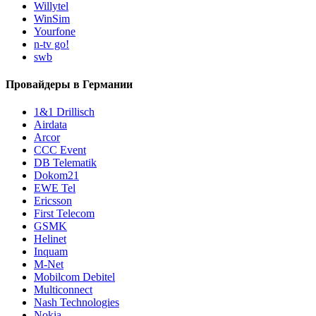
Willytel
WinSim
Yourfone
n-tv go!
swb
Провайдеры в Германии
1&1 Drillisch
Airdata
Arcor
CCC Event
DB Telematik
Dokom21
EWE Tel
Ericsson
First Telecom
GSMK
Helinet
Inquam
M-Net
Mobilcom Debitel
Multiconnect
Nash Technologies
Nokia