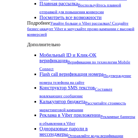
Плавная рассылка
Воспользуйтесь плавной
отправкой для повышения конверсии
Посмотреть все возможности
Подробнее
Узнайте больше о Viber рассылках! Создайте
бизнес-аккаунт Viber и запускайте промо-кампании с высокой
конверсией
Дополнительно
Мобильный ID и Клик-ОК
верификация
Верификация по технологии Mobile
Connect
Flash call верификация номера
Подтверждение
номера телефона на сайте
Конструктор SMS текстов
Составьте
вовлекающее сообщение
Калькулятор бюджета
Рассчитайте стоимость
маркетинговой кампании
Реклама в Viber приложении
Рекламные баннеры
и объявления в Viber
Одноразовые пароли в
мессенджеры
Отправляйте коды верификации