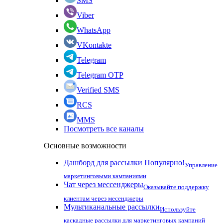
SMS
Viber
WhatsApp
VKontakte
Telegram
Telegram OTP
Verified SMS
RCS
MMS
Посмотреть все каналы
Основные возможности
Дашборд для рассылки
Популярно!
Управление
маркетинговыми кампаниями
Чат через мессенджеры
Оказывайте поддержку
клиентам через месенджеры
Мультиканальные рассылки
Используйте
каскадные рассылки для маркетинговых кампаний