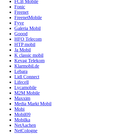
FCB Mobile
Fonic
Freenet
FreenetMobile
Fyve
Galeria Mobil
Goood
HFO Telecom
HTP mobil
Ja Mobil
K classic mobil
Kevag Telekom
Klarmobil.de
Lebara
Lidl Connect
Lifecell
Lycamobile
M2M Mobile
Maxxim
Media Markt Mobil
Mobi
Mobil09
Mobilka
NetAachen
NetCologne