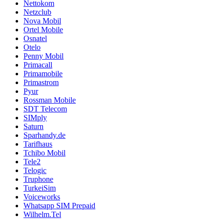
Nettokom
Netzclub
Nova Mobil
Ortel Mobile
Osnatel
Otelo
Penny Mobil
Primacall
Primamobile
Primastrom
Pyur
Rossman Mobile
SDT Telecom
SIMply
Saturn
Sparhandy.de
Tarifhaus
Tchibo Mobil
Tele2
Telogic
Truphone
TurkeiSim
Voiceworks
Whatsapp SIM Prepaid
Wilhelm.Tel