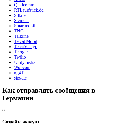
Qualcomm
RTLsurfstick.de
Sdt.net
Siemens
Smartmobil
TNG
Talkline
Telcat Mobil
TelcoVillage
Telogic
Twilio
Unitymedia
Wobcom
ng4T
sipgate
Как отправлять сообщения в
Германии
01
Создайте аккаунт