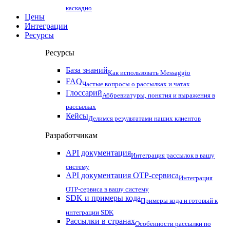
каскадно
Цены
Интеграции
Ресурсы
Ресурсы
База знаний
Как использовать Messaggio
FAQ
Частые вопросы о рассылках и чатах
Глоссарий
Аббревиатуры, понятия и выражения в
рассылках
Кейсы
Делимся результатами наших клиентов
Разработчикам
API документация
Интеграция рассылок в вашу
систему
API документация OTP-сервиса
Интеграция
OTP-сервиса в вашу систему
SDK и примеры кода
Примеры кода и готовый к
интеграции SDK
Рассылки в странах
Особенности рассылки по