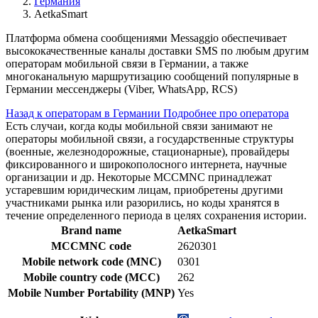
Германия
AetkaSmart
Платформа обмена сообщениями Messaggio обеспечивает
высококачественные каналы доставки SMS по любым другим
операторам мобильной связи в Германии, а также
многоканальную маршрутизацию сообщений популярные в
Германии мессенджеры (Viber, WhatsApp, RCS)
Назад к операторам в Германии
Подробнее про оператора
Есть случаи, когда коды мобильной связи занимают не
операторы мобильной связи, а государственные структуры
(военные, железнодорожные, стационарные), провайдеры
фиксированного и широкополосного интернета, научные
организации и др. Некоторые MCCMNC принадлежат
устаревшим юридическим лицам, приобретены другими
участниками рынка или разорились, но коды хранятся в
течение определенного периода в целях сохранения истории.
Brand name
AetkaSmart
MCCMNC code
2620301
Mobile network code (MNC)
0301
Mobile country code (MCC)
262
Mobile Number Portability (MNP)
Yes