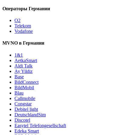
Операторы Германии
O2
Telekom
Vodafone
MVNO в Германии
1&1
AetkaSmart
Aldi Talk
Ay Yildiz
Base
BildConnect
BildMobil
Blau
Callmobile
Congstar
Debitel light
DeutschlandSim
Discotel
Easytel Telefongesellschaft
Edeka Smart