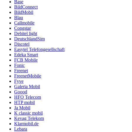
Base
BildConnect
BildMobil
Blau
Callmobile
Congstar
Debitel light
DeutschlandSim
Discotel
Easytel Telefongesellschaft
Edeka Smart
FCB Mobile
Fonic
Freenet
FreenetMobile
Fyve
Galeria Mobil
Goood
HFO Telecom
HTP mobil
Ja Mobil
K classic mobil
Kevag Telekom
Klarmobil.de
Lebara