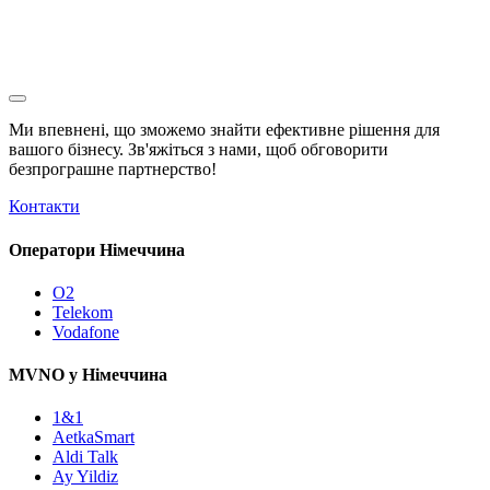
Ми впевнені, що зможемо знайти ефективне рішення для
вашого бізнесу. Зв'яжіться з нами, щоб обговорити
безпрограшне
партнерство!
Контакти
Оператори Німеччина
O2
Telekom
Vodafone
MVNO у Німеччина
1&1
AetkaSmart
Aldi Talk
Ay Yildiz