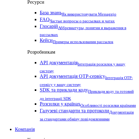
Ресурси
База знань
Як використовувати Messaggio
FAQ
Частые вопросы о рассылках и чатах
Глосарій
Аббревиатуры, понятия и выражения в
рассылках
Кейси
Примеры использования рассылок
Розробникам
API документація
Інтеграція розсилок у вашу
систему
API документація OTP-сервісу
Інтеграція OTP-
сервісу у вашу систему
SDK та приклади коду
Приклади коду та готовий
до інтеграції SDK
Розсилки у країнах
Особливості розсилки країнами
Галузеві стандарти та протоколи
Документація
за стандартами обміну повідомленнями
Компанія