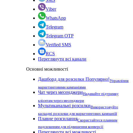
SMS
Viber
WhatsApp
Telegram
Telegram OTP
Verified SMS
RCS
Переглянути всі канали
Основні можливості
Дашборд для розсилки
Популярно!
Управління
маркетинговими кампаніями
Чат через месенджери
Надавайте підтримку
клієнтам через месенджери
Мультиканальні розсилки
Використовуйте
каскадні розсилки для маркетингових кампаній
Плавне розсилання
Скористайтеся плавним
надсиланням для підвищення конверсії
Переглянути всі можливості