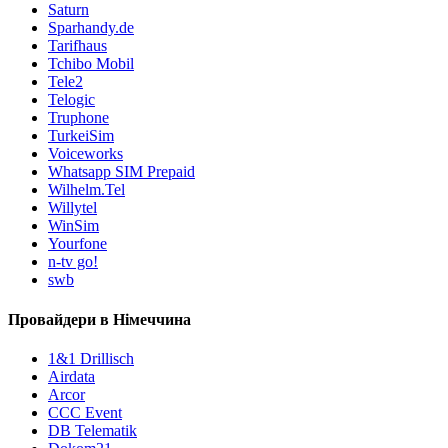
Saturn
Sparhandy.de
Tarifhaus
Tchibo Mobil
Tele2
Telogic
Truphone
TurkeiSim
Voiceworks
Whatsapp SIM Prepaid
Wilhelm.Tel
Willytel
WinSim
Yourfone
n-tv go!
swb
Провайдери в Німеччина
1&1 Drillisch
Airdata
Arcor
CCC Event
DB Telematik