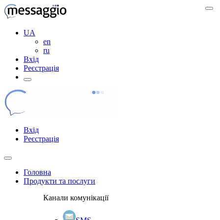
UA
en
ru
Вхід
Реєстрація
Вхід
Реєстрація
Головна
Продукти та послуги
Канали комунікації