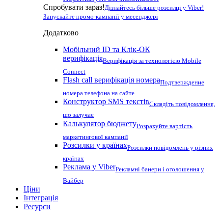
Спробувати зараз!
Дізнайтесь більше розсилці у Viber!
Запускайте промо-кампанії у месенджері
Додатково
Мобільний ID та Клік-ОК
верифікація
Верифікація за технологією Mobile
Connect
Flash call верифікація номера
Подтверждение
номера телефона на сайте
Конструктор SMS текстів
Складіть повідомлення,
що залучає
Калькулятор бюджету
Розрахуйте вартість
маркетингової кампанії
Розсилки у країнах
Розсилки повідомлень у різних
країнах
Реклама у Viber
Рекламні банери і оголошення у
Вайбер
Ціни
Інтеграція
Ресурси