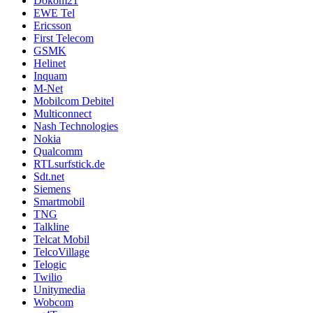
Dokom21
EWE Tel
Ericsson
First Telecom
GSMK
Helinet
Inquam
M-Net
Mobilcom Debitel
Multiconnect
Nash Technologies
Nokia
Qualcomm
RTLsurfstick.de
Sdt.net
Siemens
Smartmobil
TNG
Talkline
Telcat Mobil
TelcoVillage
Telogic
Twilio
Unitymedia
Wobcom