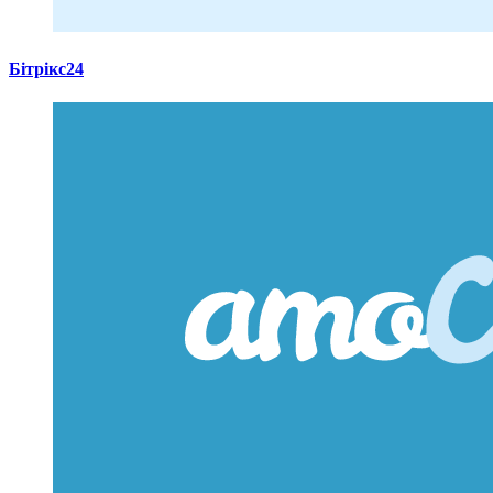
Бітрікс24