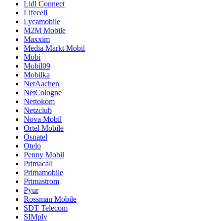
Lidl Connect
Lifecell
Lycamobile
M2M Mobile
Maxxim
Media Markt Mobil
Mobi
Mobil09
Mobilka
NetAachen
NetCologne
Nettokom
Netzclub
Nova Mobil
Ortel Mobile
Osnatel
Otelo
Penny Mobil
Primacall
Primamobile
Primastrom
Pyur
Rossman Mobile
SDT Telecom
SIMply