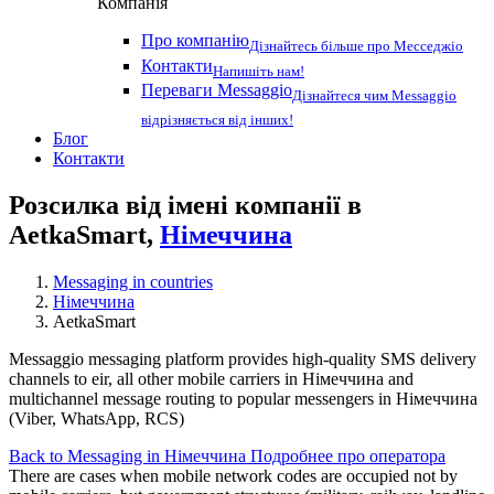
Компанія
Про компанію
Дізнайтесь більше про Месседжіо
Контакти
Напишіть нам!
Переваги Messaggio
Дізнайтеся чим Messaggio
відрізняється від інших!
Блог
Контакти
Розсилка від імені компанії в
AetkaSmart,
Німеччина
Messaging in countries
Німеччина
AetkaSmart
Messaggio messaging platform provides high-quality SMS delivery
channels to eir, all other mobile carriers in Німеччина and
multichannel message routing to popular messengers in Німеччина
(Viber, WhatsApp, RCS)
Back to Messaging in Німеччина
Подробнее про оператора
There are cases when mobile network codes are occupied not by