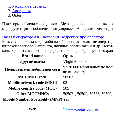
Рассылки в странах
Австралия
Optus
Платформа обмена сообщениями Messaggio обеспечивает высок
маршрутизацию сообщений популярные в Австралии мессендже
Назад к операторам в Австралии
Подробнее про оператора
Есть случаи, когда коды мобильной связи занимают не операт
широкополосного интернета, научные организации и др. Нек
коды хранятся в течение определенного периода в целях сохра
Brand name
Optus
Другие имена
Virgin Mobile
9 570 000 мобильных пользо
Пользователи мобильной сети
(на 06/08/2026)
MCCMNC code
50502
Mobile network code (MNC)
02
Mobile country code (MCC)
505
Other MCCMNCs
505021, 50508, 50536, 50590,
Mobile Number Portability (MNP)
Yes
Web
www.optus.com.au