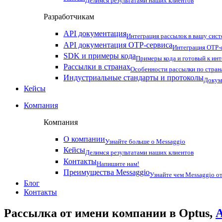
Делимся результатами наших клиентов
Разработчикам
API документация
Интеграция рассылок в вашу сис
API документация OTP-сервиса
Интеграция OTP-с
SDK и примеры кода
Примеры кода и готовый к ин
Рассылки в странах
Особенности рассылки по стран
Индустриальные стандарты и протоколы
Докум
Кейсы
Компания
Компания
О компании
Узнайте больше о Messaggio
Кейсы
Делимся результатами наших клиентов
Контакты
Напишите нам!
Преимущества Messaggio
Узнайте чем Messaggio от
Блог
Контакты
Рассылка от имени компании в Optus,