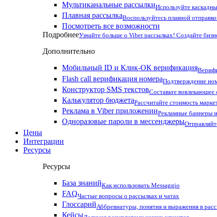
Мультиканальные рассылки
Используйте каскадны
Плавная рассылка
Воспользуйтесь плавной отправко
Посмотреть все возможности
Подробнее
Узнайте больше о Viber рассылках! Создайте бизн
Дополнительно
Мобильный ID и Клик-ОК верификация
Верифи
Flash call верификация номера
Подтверждение ном
Конструктор SMS текстов
Составьте вовлекающее
Калькулятор бюджета
Рассчитайте стоимость марке
Реклама в Viber приложении
Рекламные баннеры и
Одноразовые пароли в мессенджеры
Отправляйт
Цены
Интеграции
Ресурсы
Ресурсы
База знаний
Как использовать Messaggio
FAQ
Частые вопросы о рассылках и чатах
Глоссарий
Аббревиатуры, понятия и выражения в рас
Кейсы