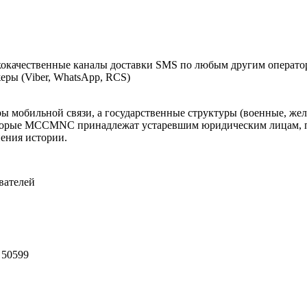
окачественные каналы доставки SMS по любым другим оператор
ры (Viber, WhatsApp, RCS)
оры мобильной связи, а государственные структуры (военные, ж
оторые MCCMNC принадлежат устаревшим юридическим лицам, п
нения истории.
вателей
 50599