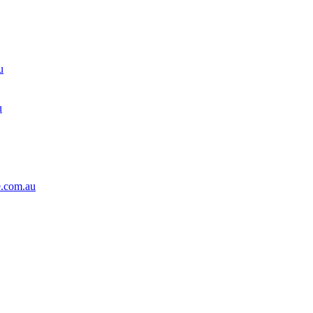
u
u
.com.au