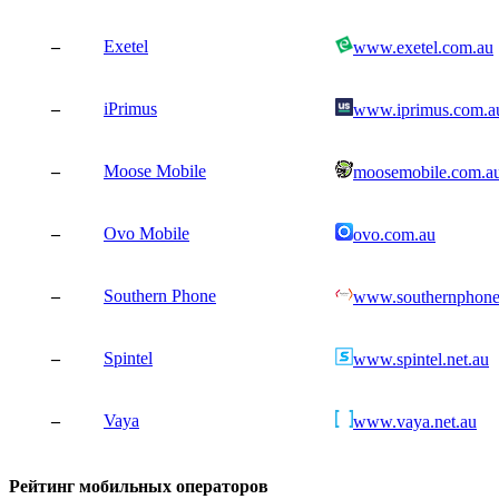
–
Exetel
www.exetel.com.au
–
iPrimus
www.iprimus.com.a
–
Moose Mobile
moosemobile.com.a
–
Ovo Mobile
ovo.com.au
–
Southern Phone
www.southernphone
–
Spintel
www.spintel.net.au
–
Vaya
www.vaya.net.au
Рейтинг мобильных операторов