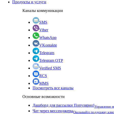
Продукты и услуги
Каналы коммуникации
SMS
Viber
WhatsApp
VKontakte
Telegram
Telegram OTP
Verified SMS
RCS
MMS
Посмотреть все каналы
Основные возможности
Дашборд для рассылки
Популярно!
Управление 
Чат через мессенджеры
Оказывайте поддержку кли