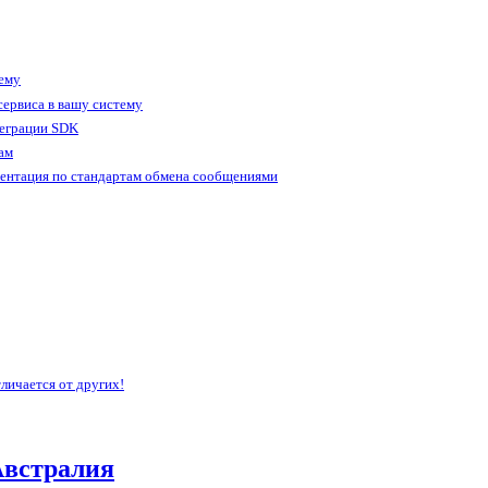
тему
ервиса в вашу систему
теграции SDK
ам
ентация по стандартам обмена сообщениями
личается от других!
Австралия