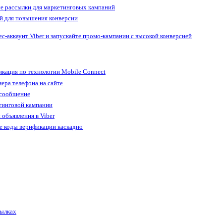
е рассылки для маркетинговых кампаний
й для повышения конверсии
ес-аккаунт Viber и запускайте промо-кампании с высокой конверсией
кация по технологии Mobile Connect
ера телефона на сайте
 сообщение
тинговой кампании
 объявления в Viber
е коды верификации каскадно
сылках