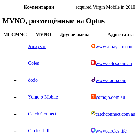
Комментарии
acquired Virgin Mobile in 201
MVNO, размещённые на Optus
MCCMNC
MVNO
Другие имена
Адрес сайта
–
Amaysim
www.amaysim.com.
–
Coles
www.coles.com.au
–
dodo
www.dodo.com
–
Yomojo Mobile
yomojo.com.au
–
Catch Connect
catchconnect.com.a
–
Circles.Life
www.circles.life