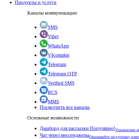
Продукты и услуги
Каналы коммуникации
SMS
Viber
WhatsApp
VKontakte
Telegram
Telegram OTP
Verified SMS
RCS
MMS
Посмотреть все каналы
Основные возможности
Дашборд для рассылки
Популярно!
Управление 
Чат через мессенджеры
Оказывайте поддержку кли