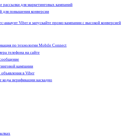
е рассылки для маркетинговых кампаний
й для повышения конверсии
ес-аккаунт Viber и запускайте промо-кампании с высокой конверсией
кация по технологии Mobile Connect
ера телефона на сайте
 сообщение
тинговой кампании
 объявления в Viber
е коды верификации каскадно
сылках