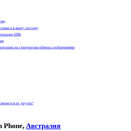
тему
ервиса в вашу систему
теграции SDK
ам
ентация по стандартам обмена сообщениями
личается от других!
n Phone,
Австралия