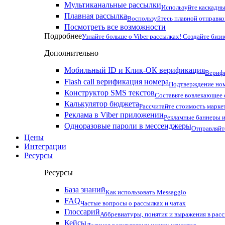
Мультиканальные рассылки
Используйте каскадны
Плавная рассылка
Воспользуйтесь плавной отправко
Посмотреть все возможности
Подробнее
Узнайте больше о Viber рассылках! Создайте бизн
Дополнительно
Мобильный ID и Клик-ОК верификация
Верифи
Flash call верификация номера
Подтверждение ном
Конструктор SMS текстов
Составьте вовлекающее
Калькулятор бюджета
Рассчитайте стоимость марке
Реклама в Viber приложении
Рекламные баннеры и
Одноразовые пароли в мессенджеры
Отправляйт
Цены
Интеграции
Ресурсы
Ресурсы
База знаний
Как использовать Messaggio
FAQ
Частые вопросы о рассылках и чатах
Глоссарий
Аббревиатуры, понятия и выражения в рас
Кейсы