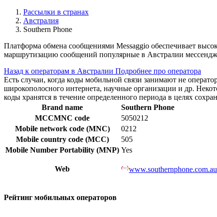
Рассылки в странах
Австралия
Southern Phone
Платформа обмена сообщениями Messaggio обеспечивает высок
маршрутизацию сообщений популярные в Австралии мессендже
Назад к операторам в Австралии
Подробнее про оператора
Есть случаи, когда коды мобильной связи занимают не операт
широкополосного интернета, научные организации и др. Нек
коды хранятся в течение определенного периода в целях сохра
Brand name
Southern Phone
MCCMNC code
5050212
Mobile network code (MNC)
0212
Mobile country code (MCC)
505
Mobile Number Portability (MNP)
Yes
Web
www.southernphone.com.au
Рейтинг мобильных операторов