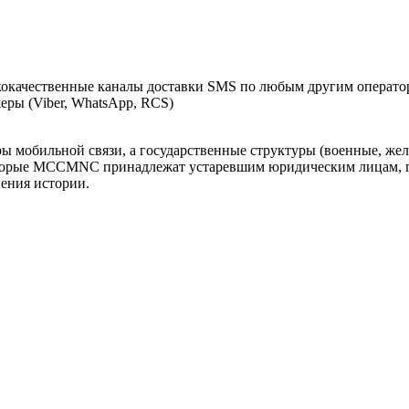
окачественные каналы доставки SMS по любым другим оператор
ры (Viber, WhatsApp, RCS)
оры мобильной связи, а государственные структуры (военные, ж
оторые MCCMNC принадлежат устаревшим юридическим лицам, п
нения истории.