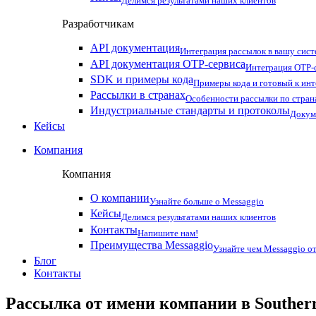
Делимся результатами наших клиентов
Разработчикам
API документация
Интеграция рассылок в вашу сис
API документация OTP-сервиса
Интеграция OTP-с
SDK и примеры кода
Примеры кода и готовый к ин
Рассылки в странах
Особенности рассылки по стран
Индустриальные стандарты и протоколы
Докум
Кейсы
Компания
Компания
О компании
Узнайте больше о Messaggio
Кейсы
Делимся результатами наших клиентов
Контакты
Напишите нам!
Преимущества Messaggio
Узнайте чем Messaggio от
Блог
Контакты
Рассылка от имени компании в Souther