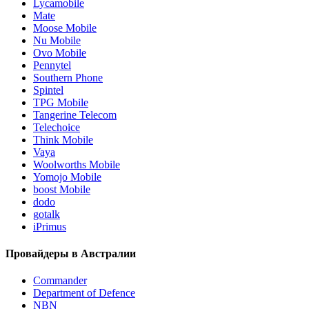
Lycamobile
Mate
Moose Mobile
Nu Mobile
Ovo Mobile
Pennytel
Southern Phone
Spintel
TPG Mobile
Tangerine Telecom
Telechoice
Think Mobile
Vaya
Woolworths Mobile
Yomojo Mobile
boost Mobile
dodo
gotalk
iPrimus
Провайдеры в Австралии
Commander
Department of Defence
NBN