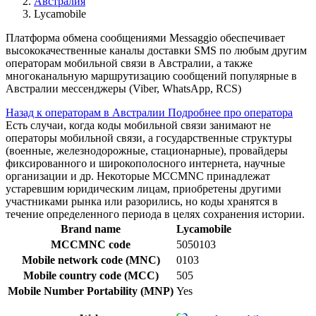
Австралия
Lycamobile
Платформа обмена сообщениями Messaggio обеспечивает
высококачественные каналы доставки SMS по любым другим
операторам мобильной связи в Австралии, а также
многоканальную маршрутизацию сообщений популярные в
Австралии мессенджеры (Viber, WhatsApp, RCS)
Назад к операторам в Австралии
Подробнее про оператора
Есть случаи, когда коды мобильной связи занимают не
операторы мобильной связи, а государственные структуры
(военные, железнодорожные, стационарные), провайдеры
фиксированного и широкополосного интернета, научные
организации и др. Некоторые MCCMNC принадлежат
устаревшим юридическим лицам, приобретены другими
участниками рынка или разорились, но коды хранятся в
течение определенного периода в целях сохранения истории.
Brand name
Lycamobile
MCCMNC code
5050103
Mobile network code (MNC)
0103
Mobile country code (MCC)
505
Mobile Number Portability (MNP)
Yes