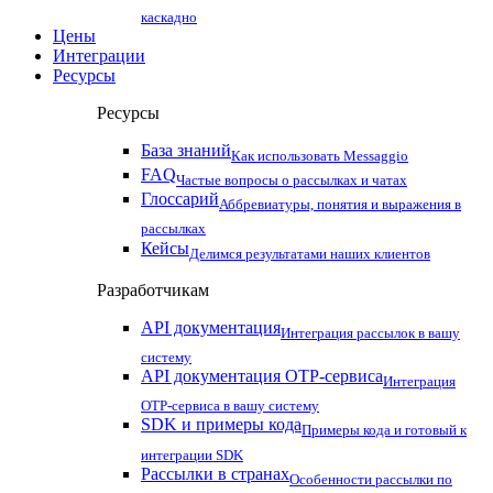
каскадно
Цены
Интеграции
Ресурсы
Ресурсы
База знаний
Как использовать Messaggio
FAQ
Частые вопросы о рассылках и чатах
Глоссарий
Аббревиатуры, понятия и выражения в
рассылках
Кейсы
Делимся результатами наших клиентов
Разработчикам
API документация
Интеграция рассылок в вашу
систему
API документация OTP-сервиса
Интеграция
OTP-сервиса в вашу систему
SDK и примеры кода
Примеры кода и готовый к
интеграции SDK
Рассылки в странах
Особенности рассылки по