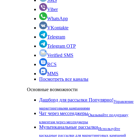
SMS
Viber
WhatsApp
VKontakte
Telegram
Telegram OTP
Verified SMS
RCS
MMS
Посмотреть все каналы
Основные возможности
Дашборд для рассылки
Популярно!
Управление
маркетинговыми кампаниями
Чат через мессенджеры
Оказывайте поддержку
клиентам через месенджеры
Мультиканальные рассылки
Используйте
каскадные рассылки для маркетинговых кампаний