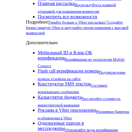
Плавная рассылка
Воспользуйтесь плавной
отправкой для повышения конверсии
Посмотреть все возможности
Подробнее
Узнайте больше о Viber рассылках! Создайте
бизнес-аккаунт Viber и запускайте промо-кампании с высокой
конверсией
Дополнительно
Мобильный ID и Клик-ОК
верификация
Верификация по технологии Mobile
Connect
Flash call верификация номера
Подтверждение
номера телефона на сайте
Конструктор SMS текстов
Составьте
вовлекающее сообщение
Калькулятор бюджета
Рассчитайте стоимость
маркетинговой кампании
Реклама в Viber приложении
Рекламные баннеры
и объявления в Viber
Одноразовые пароли в
мессенджеры
Отправляйте коды верификации