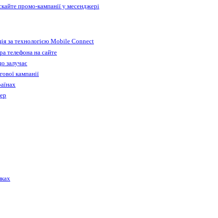
ускайте промо-кампанії у месенджері
ія за технологією Mobile Connect
а телефона на сайте
що залучає
гової кампанії
раїнах
бер
лках