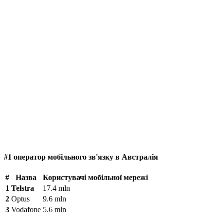
#1 оператор мобільного зв'язку в Австралія
#
Назва
Користувачі мобільної мережі
1
Telstra
17.4 mln
2
Optus
9.6 mln
3
Vodafone
5.6 mln