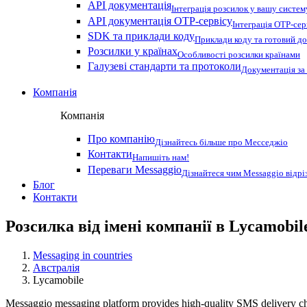
API документація
Інтеграція розсилок у вашу систем
API документація OTP-сервісу
Інтеграція OTP-сер
SDK та приклади коду
Приклади коду та готовий до
Розсилки у країнах
Особливості розсилки країнами
Галузеві стандарти та протоколи
Документація за
Компанія
Компанія
Про компанію
Дізнайтесь більше про Месседжіо
Контакти
Напишіть нам!
Переваги Messaggio
Дізнайтеся чим Messaggio відрі
Блог
Контакти
Розсилка від імені компанії в Lycamobil
Messaging in countries
Австралія
Lycamobile
Messaggio messaging platform provides high-quality SMS delivery chan