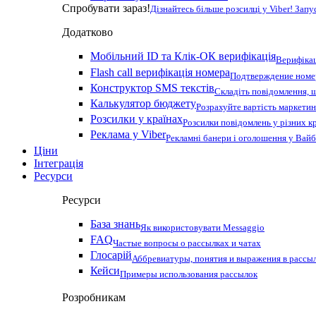
Спробувати зараз!
Дізнайтесь більше розсилці у Viber! Зап
Додатково
Мобільний ID та Клік-ОК верифікація
Верифікац
Flash call верифікація номера
Подтверждение номер
Конструктор SMS текстів
Складіть повідомлення, 
Калькулятор бюджету
Розрахуйте вартість маркетин
Розсилки у країнах
Розсилки повідомлень у різних к
Реклама у Viber
Рекламні банери і оголошення у Вай
Ціни
Інтеграція
Ресурси
Ресурси
База знань
Як використовувати Messaggio
FAQ
Частые вопросы о рассылках и чатах
Глосарій
Аббревиатуры, понятия и выражения в рассы
Кейси
Примеры использования рассылок
Розробникам