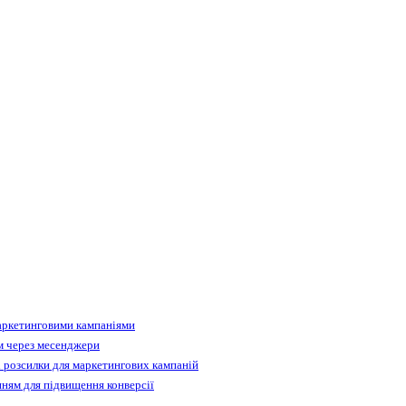
аркетинговими кампаніями
м через месенджери
 розсилки для маркетингових кампаній
ням для підвищення конверсії