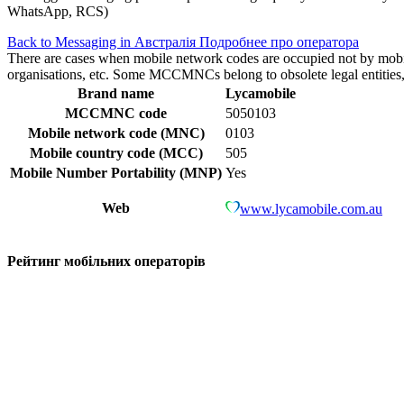
WhatsApp, RCS)
Back to Messaging in Австралія
Подробнее про оператора
There are cases when mobile network codes are occupied not by mobile c
organisations, etc. Some MCCMNCs belong to obsolete legal entities, a
Brand name
Lycamobile
MCCMNC code
5050103
Mobile network code (MNC)
0103
Mobile country code (MCC)
505
Mobile Number Portability (MNP)
Yes
Web
www.lycamobile.com.au
Рейтинг мобільних операторів