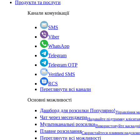
Продукти та послуги
Канали комунікації
SMS
Viber
WhatsApp
Telegram
Telegram OTP
Verified SMS
RCS
Переглянути всі канали
Основні можливості
Дашборд для розсилки
Популярно!
Управління м
Чат через месенджери
Надавайте підтримку клієнта
Мультиканальні розсилки
Використовуйте каскадні
Плавне розсилання
Скористайтеся плавним надсилан
Переглянути всі можливості