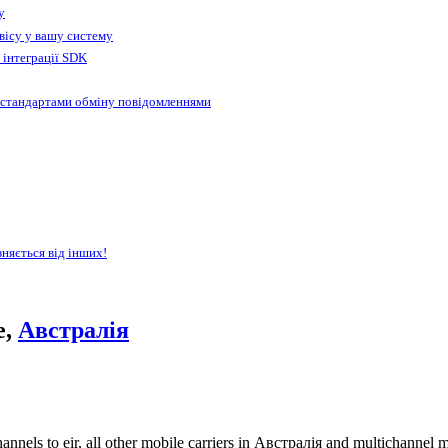
у
вісу у вашу систему
 інтеграції SDK
 стандартами обміну повідомленнями
зняється від інших!
e,
Австралія
nels to eir, all other mobile carriers in Австралія and multichannel 