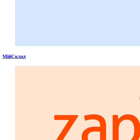
МійСклад