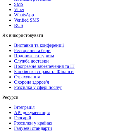
SMS
Viber
WhatsApp
Verified SMS
RCS
Як використовувати
Виставки та конференції
Ресторани та бари
Подорожі та туризм
Служба доставки
Програмне забезпечення та IT
Банківська справа та Фінанси
Страхування
Охорона здоров'я
Розсилка у сфері послуг
Ресурси
Інтеграція
API документація
Глосарій
Розсилки у країнах
Галузеві стандарти