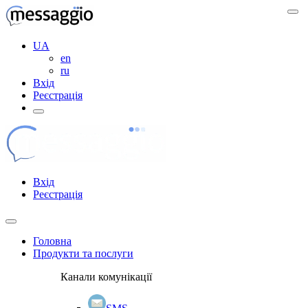
UA
en
ru
Вхід
Реєстрація
Вхід
Реєстрація
Головна
Продукти та послуги
Канали комунікації