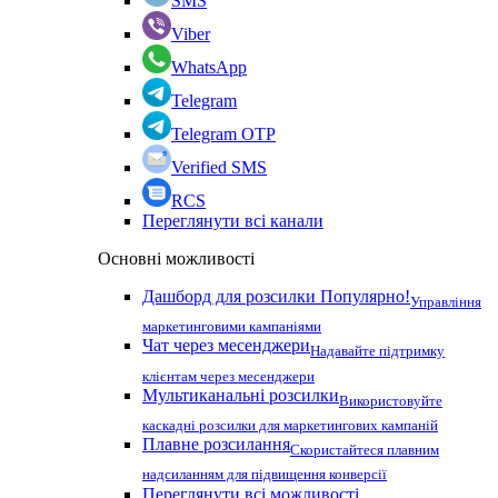
SMS
Viber
WhatsApp
Telegram
Telegram OTP
Verified SMS
RCS
Переглянути всі канали
Основні можливості
Дашборд для розсилки
Популярно!
Управління
маркетинговими кампаніями
Чат через месенджери
Надавайте підтримку
клієнтам через месенджери
Мультиканальні розсилки
Використовуйте
каскадні розсилки для маркетингових кампаній
Плавне розсилання
Скористайтеся плавним
надсиланням для підвищення конверсії
Переглянути всі можливості