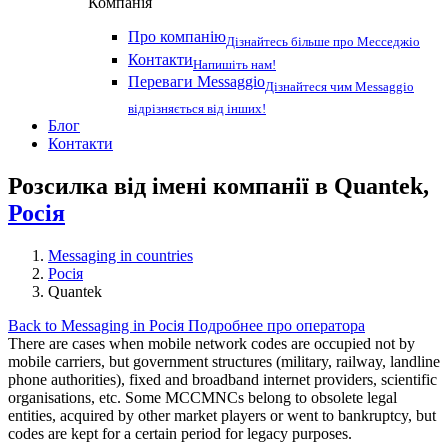
Компанія
Про компанію
Дізнайтесь більше про Месседжіо
Контакти
Напишіть нам!
Переваги Messaggio
Дізнайтеся чим Messaggio
відрізняється від інших!
Блог
Контакти
Розсилка від імені компанії в Quantek,
Росія
Messaging in countries
Росія
Quantek
Back to Messaging in Росія
Подробнее про оператора
There are cases when mobile network codes are occupied not by
mobile carriers, but government structures (military, railway, landline
phone authorities), fixed and broadband internet providers, scientific
organisations, etc. Some MCCMNCs belong to obsolete legal
entities, acquired by other market players or went to bankruptcy, but
codes are kept for a certain period for legacy purposes.