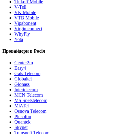
Tinkoff Mobile
V-Tell
VK Mobile
VTB Mobile
Vipabonent
Virgin connect
WhyFly
Yota
Провайдери в Росія
Center2m
Easy4
Gals Telecom
Globaltel
Glonass
Intertelecom
MCN Telecom
MS Spetstelecom
MiATel
Osnova Telecom
Plusofon
Quantek
Skynet
Transneft Telecom