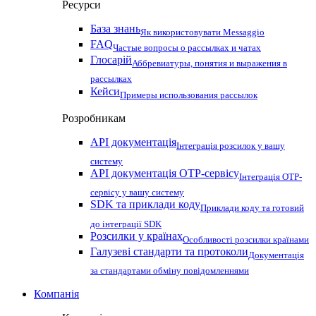
Ресурси
База знань
Як використовувати Messaggio
FAQ
Частые вопросы о рассылках и чатах
Глосарій
Аббревиатуры, понятия и выражения в
рассылках
Кейси
Примеры использования рассылок
Розробникам
API документація
Інтеграція розсилок у вашу
систему
API документація OTP-сервісу
Інтеграція OTP-
сервісу у вашу систему
SDK та приклади коду
Приклади коду та готовий
до інтеграції SDK
Розсилки у країнах
Особливості розсилки країнами
Галузеві стандарти та протоколи
Документація
за стандартами обміну повідомленнями
Компанія