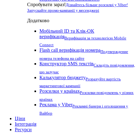
Спробувати зараз!
Дізнайтесь більше розсилці у Viber!
Запускайте промо-кампанії у месенджері
Додатково
Мобільний ID та Клік-ОК
верифікація
Верифікація за технологією Mobile
Connect
Flash call верифікація номера
Подтверждение
номера телефона на сайте
Конструктор SMS текстів
Складіть повідомлення,
що залучає
Калькулятор бюджету
Розрахуйте вартість
маркетингової кампанії
Розсилки у країнах
Розсилки повідомлень у різних
країнах
Реклама у Viber
Рекламні банери і оголошення у
Вайбер
Ціни
Інтеграція
Ресурси