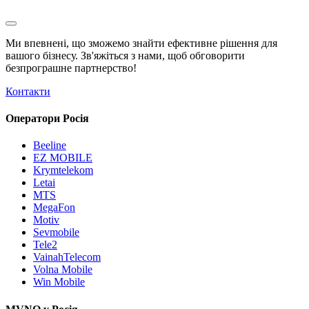
Ми впевнені, що зможемо знайти ефективне рішення для
вашого бізнесу. Зв'яжіться з нами, щоб обговорити
безпрограшне
партнерство!
Контакти
Оператори Росія
Beeline
EZ MOBILE
Krymtelekom
Letai
MTS
MegaFon
Motiv
Sevmobile
Tele2
VainahTelecom
Volna Mobile
Win Mobile