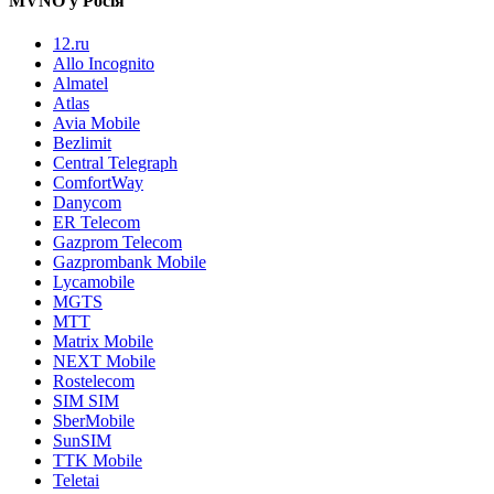
MVNO у Росія
12.ru
Allo Incognito
Almatel
Atlas
Avia Mobile
Bezlimit
Central Telegraph
ComfortWay
Danycom
ER Telecom
Gazprom Telecom
Gazprombank Mobile
Lycamobile
MGTS
MTT
Matrix Mobile
NEXT Mobile
Rostelecom
SIM SIM
SberMobile
SunSIM
TTK Mobile
Teletai