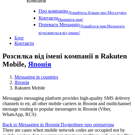
Компанія
Про компанію
Дізнайтесь більше про Месседжіо
Контакти
Напишіть нам!
Переваги Messaggio
Дізнайтеся чим Messaggio
відрізняється від інших!
Блог
Контакти
Розсилка від імені компанії в Rakuten
Mobile,
Японія
Messaging in countries
Японія
Rakuten Mobile
Messaggio messaging platform provides high-quality SMS delivery
channels to eir, all other mobile carriers in Японія and multichannel
message routing to popular messengers in Японія (Viber,
WhatsApp, RCS)
Back to Messaging in Японія
Подробнее про оператора
There are cases when mobile network codes are occupied not by