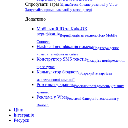
Спробувати зараз!
Дізнайтесь більше розсилці у Viber!
Запускайте промо-кампанії у месенджері
Додатково
Мобільний ID та Клік-ОК
верифікація
Верифікація за технологією Mobile
Connect
Flash call верифікація номера
Подтверждение
номера телефона на сайте
Конструктор SMS текстів
Складіть повідомлення,
що залучає
Калькулятор бюджету
Розрахуйте вартість
маркетингової кампанії
Розсилки у країнах
Розсилки повідомлень у різних
країнах
Реклама у Viber
Рекламні банери і оголошення у
Вайбер
Ціни
Інтеграція
Ресурси