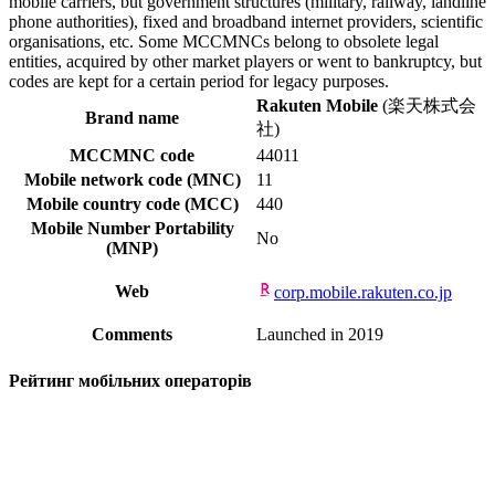
mobile carriers, but government structures (military, railway, landline
phone authorities), fixed and broadband internet providers, scientific
organisations, etc. Some MCCMNCs belong to obsolete legal
entities, acquired by other market players or went to bankruptcy, but
codes are kept for a certain period for legacy purposes.
Rakuten Mobile
(楽天株式会
Brand name
社)
MCCMNC code
44011
Mobile network code (MNC)
11
Mobile country code (MCC)
440
Mobile Number Portability
No
(MNP)
Web
corp.mobile.rakuten.co.jp
Comments
Launched in 2019
Рейтинг мобільних операторів