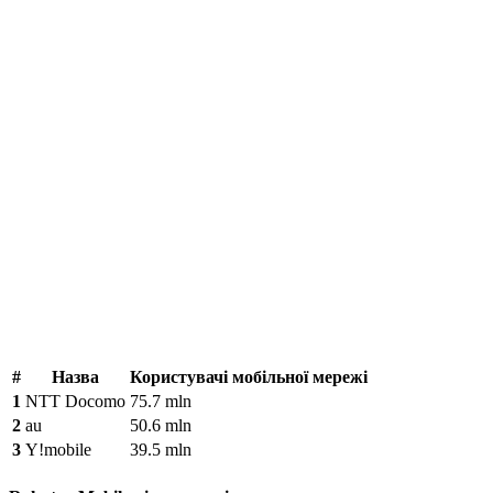
#
Назва
Користувачі мобільної мережі
1
NTT Docomo
75.7 mln
2
au
50.6 mln
3
Y!mobile
39.5 mln