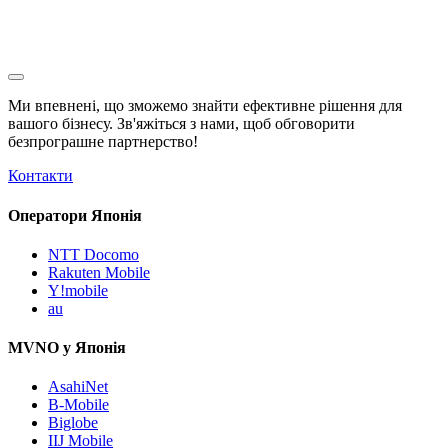
Ми впевнені, що зможемо знайти ефективне рішення для
вашого бізнесу. Зв'яжіться з нами, щоб обговорити
безпрограшне
партнерство!
Контакти
Оператори Японія
NTT Docomo
Rakuten Mobile
Y!mobile
au
MVNO у Японія
AsahiNet
B-Mobile
Biglobe
IIJ Mobile