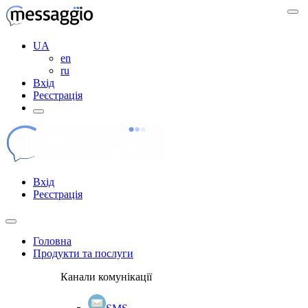
UA
en
ru
Вхід
Реєстрація
Вхід
Реєстрація
Головна
Продукти та послуги
Канали комунікації