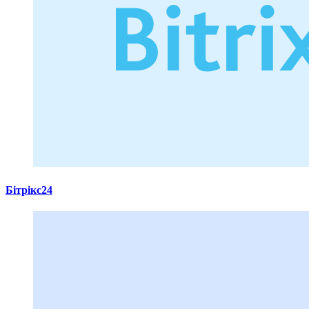
Бітрікс24