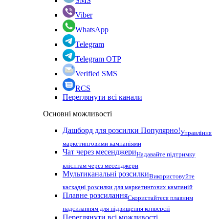
SMS
Viber
WhatsApp
Telegram
Telegram OTP
Verified SMS
RCS
Переглянути всі канали
Основні можливості
Дашборд для розсилки
Популярно!
Управління
маркетинговими кампаніями
Чат через месенджери
Надавайте підтримку
клієнтам через месенджери
Мультиканальні розсилки
Використовуйте
каскадні розсилки для маркетингових кампаній
Плавне розсилання
Скористайтеся плавним
надсиланням для підвищення конверсії
Переглянути всі можливості