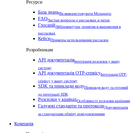
Ресурси
База знань
Як використовувати Messaggio
FAQ
Частые вопросы о рассылках и чатах
Глосарій
Аббревиатуры, понятия и выражения в
рассылках
Кейси
Примеры использования рассылок
Розробникам
API документація
Інтеграція розсилок у вашу
систему
API документація OTP-сервісу
Інтеграція OTP-
сервісу у вашу систему
SDK та приклади коду
Приклади коду та готовий
до інтеграції SDK
Розсилки у країнах
Особливості розсилки країнами
Галузеві стандарти та протоколи
Документація
за стандартами обміну повідомленнями
Компанія