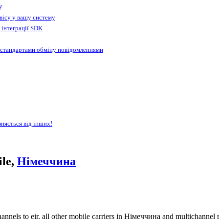
у
вісу у вашу систему
 інтеграції SDK
 стандартами обміну повідомленнями
зняється від інших!
ile,
Німеччина
nnels to eir, all other mobile carriers in Німеччина and multichannel