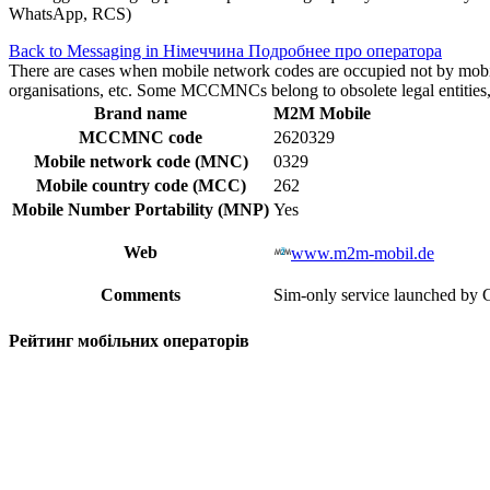
WhatsApp, RCS)
Back to Messaging in Німеччина
Подробнее про оператора
There are cases when mobile network codes are occupied not by mobile c
organisations, etc. Some MCCMNCs belong to obsolete legal entities, a
Brand name
M2M Mobile
MCCMNC code
2620329
Mobile network code (MNC)
0329
Mobile country code (MCC)
262
Mobile Number Portability (MNP)
Yes
Web
www.m2m-mobil.de
Comments
Sim-only service launched by G
Рейтинг мобільних операторів