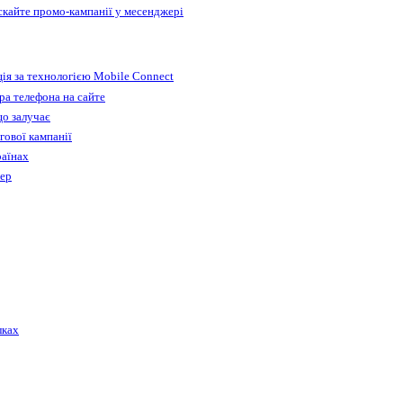
ускайте промо-кампанії у месенджері
ія за технологією Mobile Connect
а телефона на сайте
що залучає
гової кампанії
раїнах
бер
лках