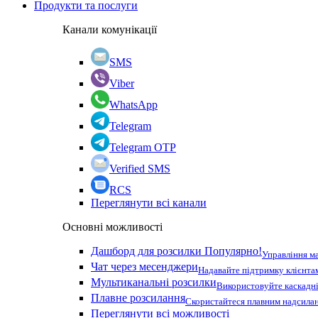
Продукти та послуги
Канали комунікації
SMS
Viber
WhatsApp
Telegram
Telegram OTP
Verified SMS
RCS
Переглянути всі канали
Основні можливості
Дашборд для розсилки
Популярно!
Управління м
Чат через месенджери
Надавайте підтримку клієнта
Мультиканальні розсилки
Використовуйте каскадні
Плавне розсилання
Скористайтеся плавним надсилан
Переглянути всі можливості