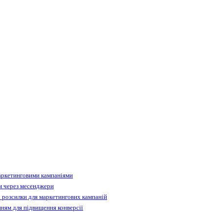
аркетинговими кампаніями
м через месенджери
 розсилки для маркетингових кампаній
ням для підвищення конверсії