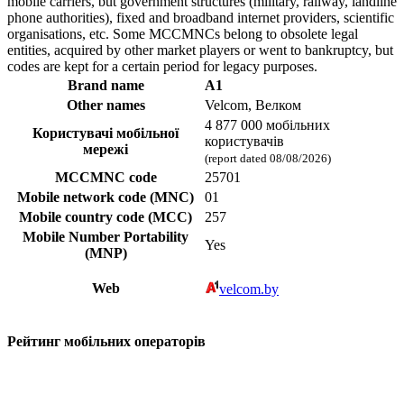
mobile carriers, but government structures (military, railway, landline
phone authorities), fixed and broadband internet providers, scientific
organisations, etc. Some MCCMNCs belong to obsolete legal
entities, acquired by other market players or went to bankruptcy, but
codes are kept for a certain period for legacy purposes.
Brand name
A1
Other names
Velcom, Велком
4 877 000 мобільних
Користувачі мобільної
користувачів
мережі
(report dated 08/08/2026)
MCCMNC code
25701
Mobile network code (MNC)
01
Mobile country code (MCC)
257
Mobile Number Portability
Yes
(MNP)
Web
velcom.by
Рейтинг мобільних операторів