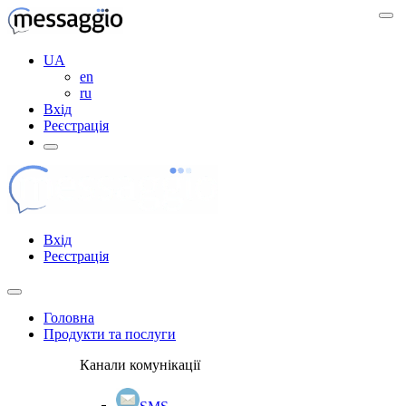
UA
en
ru
Вхід
Реєстрація
Вхід
Реєстрація
Головна
Продукти та послуги
Канали комунікації