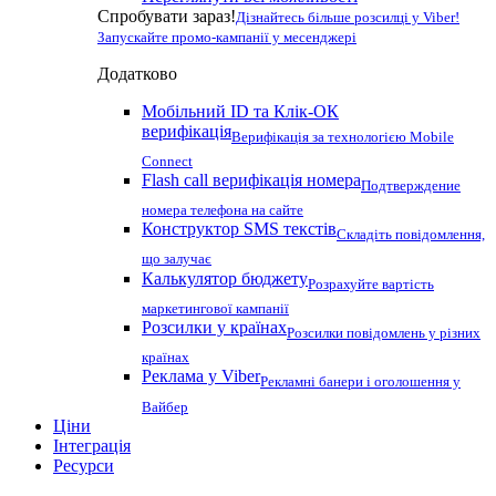
Спробувати зараз!
Дізнайтесь більше розсилці у Viber!
Запускайте промо-кампанії у месенджері
Додатково
Мобільний ID та Клік-ОК
верифікація
Верифікація за технологією Mobile
Connect
Flash call верифікація номера
Подтверждение
номера телефона на сайте
Конструктор SMS текстів
Складіть повідомлення,
що залучає
Калькулятор бюджету
Розрахуйте вартість
маркетингової кампанії
Розсилки у країнах
Розсилки повідомлень у різних
країнах
Реклама у Viber
Рекламні банери і оголошення у
Вайбер
Ціни
Інтеграція
Ресурси