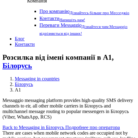
Компанія
Про компанію
Дізнайтесь більше про Месседжіо
Контакти
Напишіть нам!
Переваги Messaggio
Дізнайтеся чим Messaggio
відрізняється від інших!
Блог
Контакти
Розсилка від імені компанії в A1,
Білорусь
Messaging in countries
Білорусь
A1
Messaggio messaging platform provides high-quality SMS delivery
channels to eir, all other mobile carriers in Білорусь and
multichannel message routing to popular messengers in Білорусь
(Viber, WhatsApp, RCS)
Back to Messaging in Білорусь
Подробнее про оператора
There are cases when mobile network codes are occupied not by