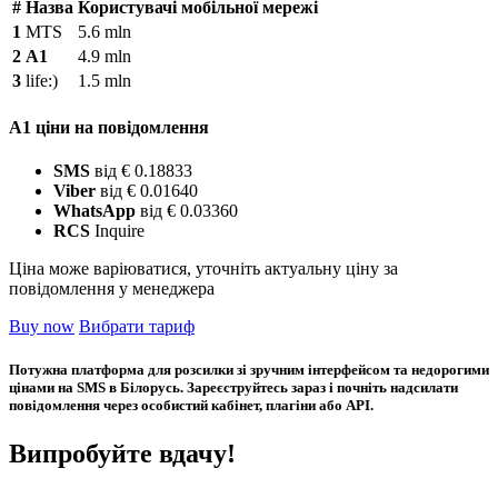
#
Назва
Користувачі мобільної мережі
1
MTS
5.6 mln
2
A1
4.9 mln
3
life:)
1.5 mln
A1 ціни на повідомлення
SMS
від € 0.18833
Viber
від € 0.01640
WhatsApp
від € 0.03360
RCS
Inquire
Ціна може варіюватися, уточніть актуальну ціну за
повідомлення у менеджера
Buy now
Вибрати тариф
Потужна платформа для розсилки зі зручним інтерфейсом та недорогими
цінами на SMS в Білорусь. Зареєструйтесь зараз і почніть надсилати
повідомлення через особистий кабінет, плагіни або API.
Випробуйте вдачу!