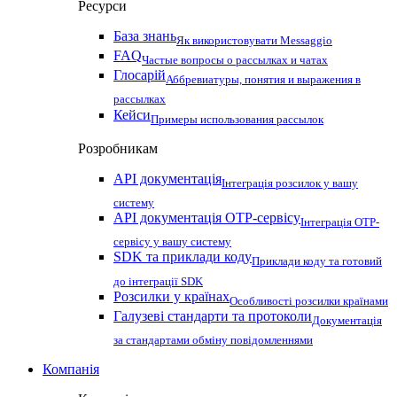
Ресурси
База знань
Як використовувати Messaggio
FAQ
Частые вопросы о рассылках и чатах
Глосарій
Аббревиатуры, понятия и выражения в
рассылках
Кейси
Примеры использования рассылок
Розробникам
API документація
Інтеграція розсилок у вашу
систему
API документація OTP-сервісу
Інтеграція OTP-
сервісу у вашу систему
SDK та приклади коду
Приклади коду та готовий
до інтеграції SDK
Розсилки у країнах
Особливості розсилки країнами
Галузеві стандарти та протоколи
Документація
за стандартами обміну повідомленнями
Компанія