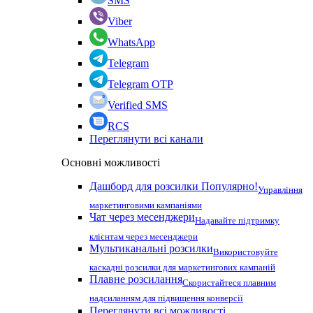
SMS
Viber
WhatsApp
Telegram
Telegram OTP
Verified SMS
RCS
Переглянути всі канали
Основні можливості
Дашборд для розсилки
Популярно!
Управління
маркетинговими кампаніями
Чат через месенджери
Надавайте підтримку
клієнтам через месенджери
Мультиканальні розсилки
Використовуйте
каскадні розсилки для маркетингових кампаній
Плавне розсилання
Скористайтеся плавним
надсиланням для підвищення конверсії
Переглянути всі можливості