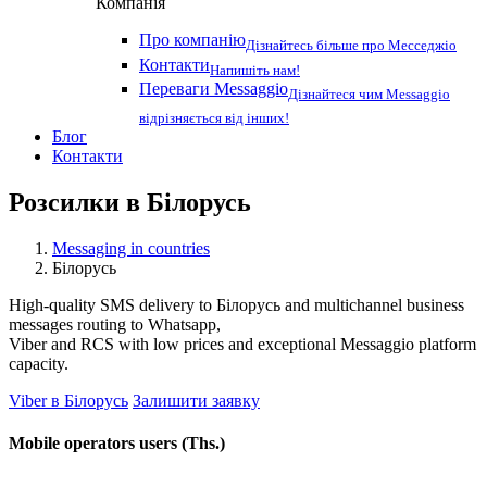
Компанія
Про компанію
Дізнайтесь більше про Месседжіо
Контакти
Напишіть нам!
Переваги Messaggio
Дізнайтеся чим Messaggio
відрізняється від інших!
Блог
Контакти
Розсилки в
Білорусь
Messaging in countries
Білорусь
High-quality SMS delivery to Білорусь and multichannel business
messages routing to Whatsapp,
Viber and RCS with low prices and exceptional Messaggio platform
capacity.
Viber в Білорусь
Залишити заявку
Mobile operators users (Ths.)