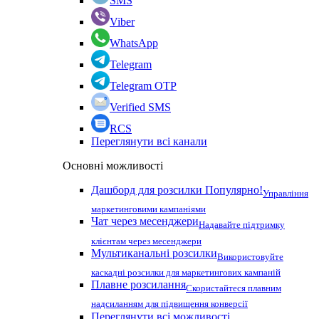
SMS
Viber
WhatsApp
Telegram
Telegram OTP
Verified SMS
RCS
Переглянути всі канали
Основні можливості
Дашборд для розсилки
Популярно!
Управління
маркетинговими кампаніями
Чат через месенджери
Надавайте підтримку
клієнтам через месенджери
Мультиканальні розсилки
Використовуйте
каскадні розсилки для маркетингових кампаній
Плавне розсилання
Скористайтеся плавним
надсиланням для підвищення конверсії
Переглянути всі можливості