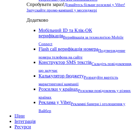
Спробувати зараз!
Дізнайтесь більше розсилці у Viber!
Запускайте промо-кампанії у месенджері
Додатково
Мобільний ID та Клік-ОК
верифікація
Верифікація за технологією Mobile
Connect
Flash call верифікація номера
Подтверждение
номера телефона на сайте
Конструктор SMS текстів
Складіть повідомлення,
що залучає
Калькулятор бюджету
Розрахуйте вартість
маркетингової кампанії
Розсилки у країнах
Розсилки повідомлень у різних
країнах
Реклама у Viber
Рекламні банери і оголошення у
Вайбер
Ціни
Інтеграція
Ресурси