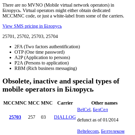
There are no MVNO (Mobile virtual network operators) in
Білорусь. Virtual operators might either obtain dedicated
MCCMNC code, or just a white-label from some of the carriers.
View SMS pricing in Білорусь
25701, 25702, 25703, 25704
2FA (Two factors authentification)
OTP (One time password)
A2P (Application to persons)
P2A (Persons to application)
RBM (Rich business messaging)
Obsolete, inactive and special types of
mobile operators in Білорусь
MCCMNC
MCC
MNC
Carrier
Other names
BelCel
,
БелСел
25703
257
03
DIALLOG
defunct as of 01/2014
Beltelecom
,
Белтелеком