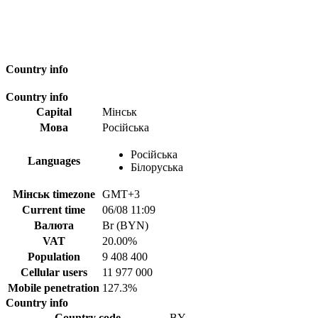
Country info
Country info
Capital
Мінськ
Мова
Російська
Російська
Languages
Білоруська
Мінськ timezone
GMT+3
Current time
06/08 11:09
Валюта
Br (BYN)
VAT
20.00%
Population
9 408 400
Cellular users
11 977 000
Mobile penetration
127.3%
Country info
Country code
BY