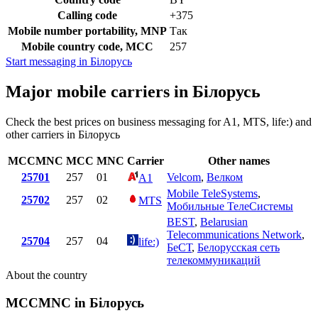
Calling code
+375
Mobile number portability, MNP
Так
Mobile country code, MCC
257
Start messaging in Білорусь
Major mobile carriers in Білорусь
Check the best prices on business messaging for A1, MTS, life:) and
other carriers in Білорусь
MCCMNC
MCC
MNC
Carrier
Other names
25701
257
01
Velcom
,
Велком
A1
Mobile TeleSystems
,
25702
257
02
MTS
Мобильные ТелеСистемы
BEST
,
Belarusian
Telecommunications Network
,
25704
257
04
life:)
БеСТ
,
Белорусская сеть
телекоммуникаций
About the country
MCCMNC in Білорусь