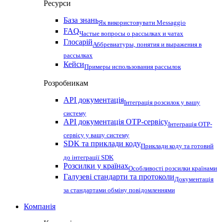
Ресурси
База знань
Як використовувати Messaggio
FAQ
Частые вопросы о рассылках и чатах
Глосарій
Аббревиатуры, понятия и выражения в
рассылках
Кейси
Примеры использования рассылок
Розробникам
API документація
Інтеграція розсилок у вашу
систему
API документація OTP-сервісу
Інтеграція OTP-
сервісу у вашу систему
SDK та приклади коду
Приклади коду та готовий
до інтеграції SDK
Розсилки у країнах
Особливості розсилки країнами
Галузеві стандарти та протоколи
Документація
за стандартами обміну повідомленнями
Компанія