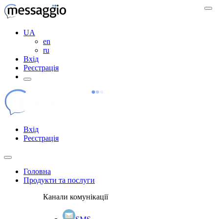
UA
en
ru
Вхід
Реєстрація
Вхід
Реєстрація
Головна
Продукти та послуги
Канали комунікації