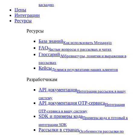
каскадно
Цены
Интеграции
Ресурсы
Ресурсы
База знаний
Как использовать Messaggio
FAQ
Частые вопросы о рассылках и чатах
Глоссарий
Аббревиатуры, понятия и выражения в
рассылках
Кейсы
Делимся результатами наших клиентов
Разработчикам
API документация
Интеграция рассылок в вашу
систему
API документация OTP-сервиса
Интеграция
OTP-сервиса в вашу систему
SDK и примеры кода
Примеры кода и готовый к
интеграции SDK
Рассылки в странах
Особенности рассылки по