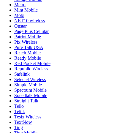
Metro
Mint Mobile
Mobi
NET10 wireless
Onstar
Page Plus Cellular
Patriot Mobile
Pix Wireless
Pure Talk USA
Reach Mobile
Ready Mobile
Red Pocket Mobile
Republic Wireless
Safelink
Selectel Wireless
Simple Mobile
Spectrum Mobile
Speedtalk Mobile
Straight Talk
Tello
Teltik
Tesix Wireless
TextNow
Ting
Ting Mobile