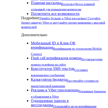
Плавная рассылка
Воспользуйтесь плавной
отправкой для повышения конверсии
Посмотреть все возможности
Подробнее
Узнайте больше о Viber рассылках! Создайте
бизнес-аккаунт Viber и запускайте промо-кампании с высокой
конверсией
Дополнительно
Мобильный ID и Клик-ОК
верификация
Верификация по технологии Mobile
Connect
Flash call верификация номера
Подтверждение
номера телефона на сайте
Конструктор SMS текстов
Составьте
вовлекающее сообщение
Калькулятор бюджета
Рассчитайте стоимость
маркетинговой кампании
Реклама в Viber приложении
Рекламные баннеры
и объявления в Viber
Одноразовые пароли в
мессенджеры
Отправляйте коды верификации