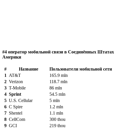
#4 оператор мобильной связи в Соединённых Штатах
Америки
#
Название
Пользователи мобильной сети
1
AT&T
165.9 mln
2
Verizon
118.7 mln
3
T-Mobile
86 mln
4
Sprint
54.5 mln
5
U.S. Cellular
5 mln
6
C Spire
1.2 mln
7
Shentel
1.1 mln
8
CellCom
300 thou
9
GCI
219 thou