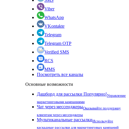
SMS
Viber
WhatsApp
VKontakte
Telegram
Telegram OTP
Verified SMS
RCS
MMS
Посмотреть все каналы
Основные возможности
Дашборд для рассылки
Популярно!
Управление
маркетинговыми кампаниями
Чат через мессенджеры
Оказывайте поддержку
клиентам через месенджеры
Мультиканальные рассылки
Используйте
каскадные рассылки для маркетинговых кампаний