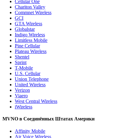
Cellular One
Chariton Valley
Commnet Wireless
GCI
GTA Wireless
Globalstar
Indigo Wireless
Limitless Mobile
Pine Cellular
Plateau Wireless
Shentel
Sprint
T-Mobile
U.S. Cellular
Union Telephone
United Wireless
Verizon
Viaero
West Central Wireless
iWireless
MVNO в Соединённых Штатах Америки
Affinity Mobile
Air Voice Wireless