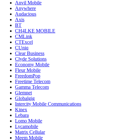
Anvil Mobile
Anywhere
Audacious
Axis
BT
CH4LKE MOBILE
CMLink
CTExcel
CUniq
Clear Business
Clyde Solutions
Economy Mobile
Fleur Mobile
FreedomPop
Freetime Telecom
Gamma Telecom
Glemnet
Globalgig
Intercity Mobile Communications
Kinex
Lebara
Lomo Mobile
Lycamobile
Matrix Cellular
Meem Mobile