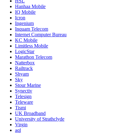
HSL
Hanhaa Mobile
IQ Mobile
Icron
Ingenium
Inquam Telecom
Internet Computer Bureau
KC Mobile
Limitless Mobile
LogicStar
Marathon Telecom
Natterbox
Railtrack
Shyam
Sky
Stour Marine
Synectiv
Telesign
Teleware
Tismi
UK Broadband
University of Strathclyde
Virgin
aql