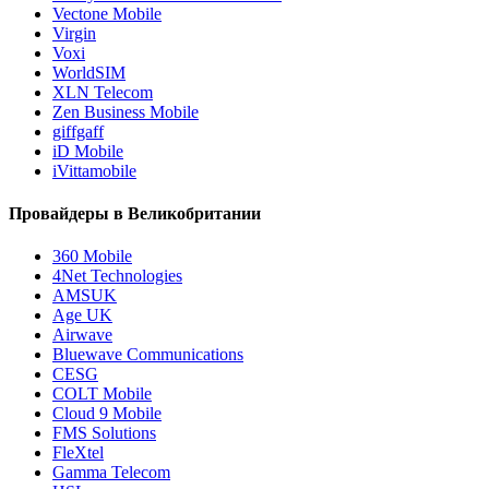
Vectone Mobile
Virgin
Voxi
WorldSIM
XLN Telecom
Zen Business Mobile
giffgaff
iD Mobile
iVittamobile
Провайдеры в Великобритании
360 Mobile
4Net Technologies
AMSUK
Age UK
Airwave
Bluewave Communications
CESG
COLT Mobile
Cloud 9 Mobile
FMS Solutions
FleXtel
Gamma Telecom