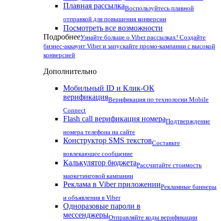
Плавная рассылка
Воспользуйтесь плавной
отправкой для повышения конверсии
Посмотреть все возможности
Подробнее
Узнайте больше о Viber рассылках! Создайте
бизнес-аккаунт Viber и запускайте промо-кампании с высокой
конверсией
Дополнительно
Мобильный ID и Клик-ОК
верификация
Верификация по технологии Mobile
Connect
Flash call верификация номера
Подтверждение
номера телефона на сайте
Конструктор SMS текстов
Составьте
вовлекающее сообщение
Калькулятор бюджета
Рассчитайте стоимость
маркетинговой кампании
Реклама в Viber приложении
Рекламные баннеры
и объявления в Viber
Одноразовые пароли в
мессенджеры
Отправляйте коды верификации