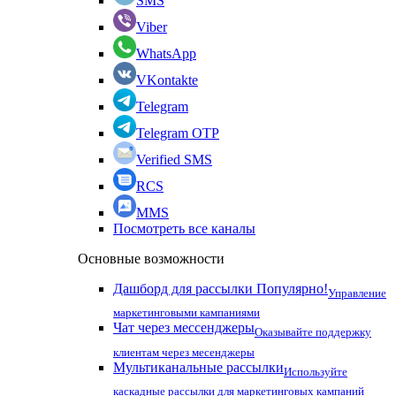
SMS
Viber
WhatsApp
VKontakte
Telegram
Telegram OTP
Verified SMS
RCS
MMS
Посмотреть все каналы
Основные возможности
Дашборд для рассылки
Популярно!
Управление
маркетинговыми кампаниями
Чат через мессенджеры
Оказывайте поддержку
клиентам через месенджеры
Мультиканальные рассылки
Используйте
каскадные рассылки для маркетинговых кампаний