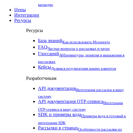
каскадно
Цены
Интеграции
Ресурсы
Ресурсы
База знаний
Как использовать Messaggio
FAQ
Частые вопросы о рассылках и чатах
Глоссарий
Аббревиатуры, понятия и выражения в
рассылках
Кейсы
Делимся результатами наших клиентов
Разработчикам
API документация
Интеграция рассылок в вашу
систему
API документация OTP-сервиса
Интеграция
OTP-сервиса в вашу систему
SDK и примеры кода
Примеры кода и готовый к
интеграции SDK
Рассылки в странах
Особенности рассылки по