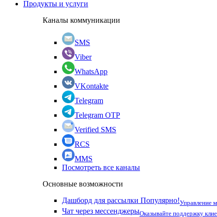
Продукты и услуги
Каналы коммуникации
SMS
Viber
WhatsApp
VKontakte
Telegram
Telegram OTP
Verified SMS
RCS
MMS
Посмотреть все каналы
Основные возможности
Дашборд для рассылки
Популярно!
Управление 
Чат через мессенджеры
Оказывайте поддержку кли