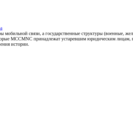
ра
оры мобильной связи, а государственные структуры (военные, ж
оторые MCCMNC принадлежат устаревшим юридическим лицам, п
нения истории.