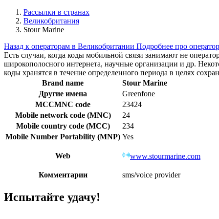
Рассылки в странах
Великобритания
Stour Marine
Назад к операторам в Великобритании
Подробнее про операто
Есть случаи, когда коды мобильной связи занимают не операт
широкополосного интернета, научные организации и др. Нек
коды хранятся в течение определенного периода в целях сохра
Brand name
Stour Marine
Другие имена
Greenfone
MCCMNC code
23424
Mobile network code (MNC)
24
Mobile country code (MCC)
234
Mobile Number Portability (MNP)
Yes
Web
www.stourmarine.com
Комментарии
sms/voice provider
Испытайте удачу!