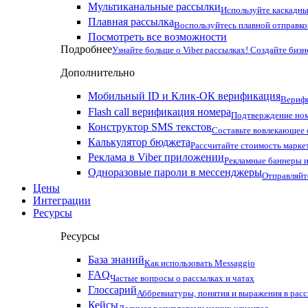
Мультиканальные рассылки
Используйте каскадны
Плавная рассылка
Воспользуйтесь плавной отправко
Посмотреть все возможности
Подробнее
Узнайте больше о Viber рассылках! Создайте бизн
Дополнительно
Мобильный ID и Клик-ОК верификация
Верифи
Flash call верификация номера
Подтверждение ном
Конструктор SMS текстов
Составьте вовлекающее
Калькулятор бюджета
Рассчитайте стоимость марке
Реклама в Viber приложении
Рекламные баннеры и
Одноразовые пароли в мессенджеры
Отправляйт
Цены
Интеграции
Ресурсы
Ресурсы
База знаний
Как использовать Messaggio
FAQ
Частые вопросы о рассылках и чатах
Глоссарий
Аббревиатуры, понятия и выражения в рас
Кейсы