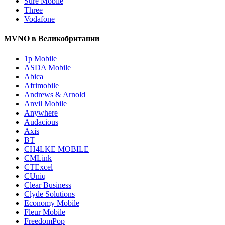
Sure Mobile
Three
Vodafone
MVNO в Великобритании
1p Mobile
ASDA Mobile
Abica
Afrimobile
Andrews & Arnold
Anvil Mobile
Anywhere
Audacious
Axis
BT
CH4LKE MOBILE
CMLink
CTExcel
CUniq
Clear Business
Clyde Solutions
Economy Mobile
Fleur Mobile
FreedomPop