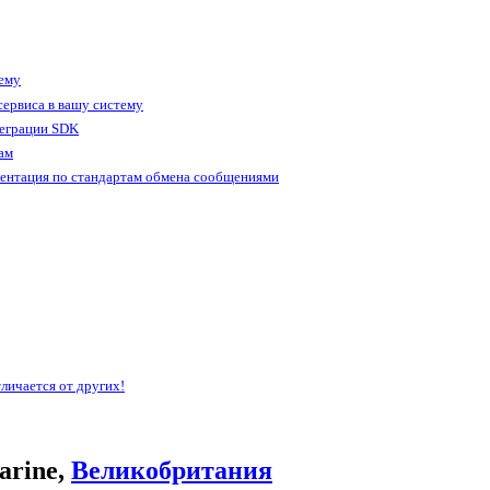
тему
ервиса в вашу систему
теграции SDK
ам
ентация по стандартам обмена сообщениями
личается от других!
arine,
Великобритания