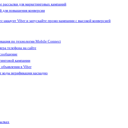
е рассылки для маркетинговых кампаний
й для повышения конверсии
ес-аккаунт Viber и запускайте промо-кампании с высокой конверсией
кация по технологии Mobile Connect
ера телефона на сайте
 сообщение
тинговой кампании
 объявления в Viber
е коды верификации каскадно
сылках