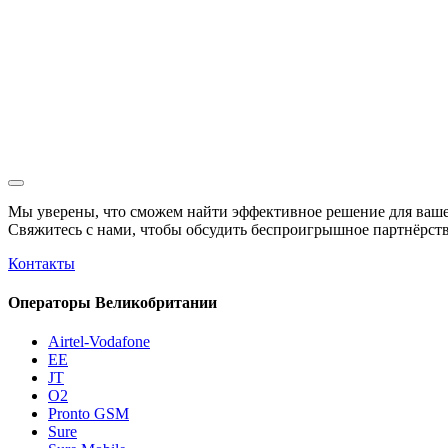
Мы уверены, что сможем найти эффективное решение для ваше
Свяжитесь с нами, чтобы обсудить
беспроигрышное
партнёрств
Контакты
Операторы Великобритании
Airtel-Vodafone
EE
JT
O2
Pronto GSM
Sure