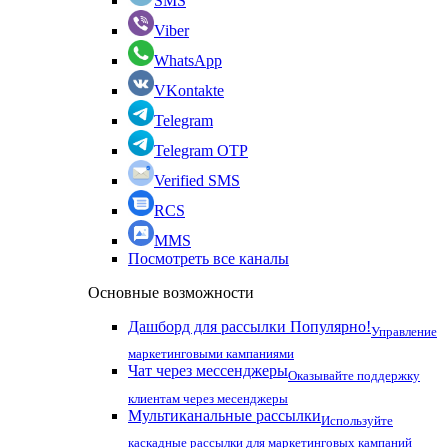
SMS
Viber
WhatsApp
VKontakte
Telegram
Telegram OTP
Verified SMS
RCS
MMS
Посмотреть все каналы
Основные возможности
Дашборд для рассылки
Популярно!
Управление
маркетинговыми кампаниями
Чат через мессенджеры
Оказывайте поддержку
клиентам через месенджеры
Мультиканальные рассылки
Используйте
каскадные рассылки для маркетинговых кампаний