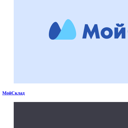
МойСклад