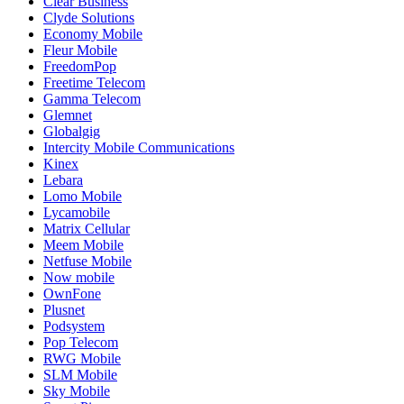
Clear Business
Clyde Solutions
Economy Mobile
Fleur Mobile
FreedomPop
Freetime Telecom
Gamma Telecom
Glemnet
Globalgig
Intercity Mobile Communications
Kinex
Lebara
Lomo Mobile
Lycamobile
Matrix Cellular
Meem Mobile
Netfuse Mobile
Now mobile
OwnFone
Plusnet
Podsystem
Pop Telecom
RWG Mobile
SLM Mobile
Sky Mobile