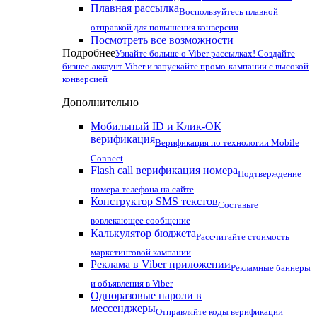
Плавная рассылка
Воспользуйтесь плавной
отправкой для повышения конверсии
Посмотреть все возможности
Подробнее
Узнайте больше о Viber рассылках! Создайте
бизнес-аккаунт Viber и запускайте промо-кампании с высокой
конверсией
Дополнительно
Мобильный ID и Клик-ОК
верификация
Верификация по технологии Mobile
Connect
Flash call верификация номера
Подтверждение
номера телефона на сайте
Конструктор SMS текстов
Составьте
вовлекающее сообщение
Калькулятор бюджета
Рассчитайте стоимость
маркетинговой кампании
Реклама в Viber приложении
Рекламные баннеры
и объявления в Viber
Одноразовые пароли в
мессенджеры
Отправляйте коды верификации