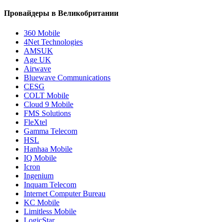
Провайдеры в Великобритании
360 Mobile
4Net Technologies
AMSUK
Age UK
Airwave
Bluewave Communications
CESG
COLT Mobile
Cloud 9 Mobile
FMS Solutions
FleXtel
Gamma Telecom
HSL
Hanhaa Mobile
IQ Mobile
Icron
Ingenium
Inquam Telecom
Internet Computer Bureau
KC Mobile
Limitless Mobile
LogicStar