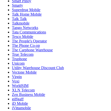
Smart Pinoy
Smarty
Superdrug Mobile
Talk Home Mobile
Talk Talk
Talkmobile
Tango Networks
Tata Communications
Tesco Mobile
The People's Operator
The Phone Co-op
The Carphone Warehouse
True Telecom
Truphone
Unicom
Utility Warehouse Discount Club
Vectone Mobile
Virgin
Voxi
WorldSIM
XLN Telecom
Zen Business Mobile
giffgaff
iD Mobile
iVittamobile