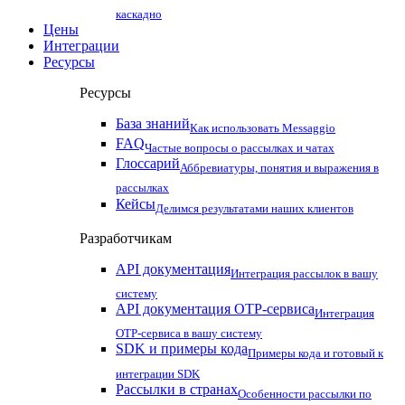
каскадно
Цены
Интеграции
Ресурсы
Ресурсы
База знаний
Как использовать Messaggio
FAQ
Частые вопросы о рассылках и чатах
Глоссарий
Аббревиатуры, понятия и выражения в
рассылках
Кейсы
Делимся результатами наших клиентов
Разработчикам
API документация
Интеграция рассылок в вашу
систему
API документация OTP-сервиса
Интеграция
OTP-сервиса в вашу систему
SDK и примеры кода
Примеры кода и готовый к
интеграции SDK
Рассылки в странах
Особенности рассылки по