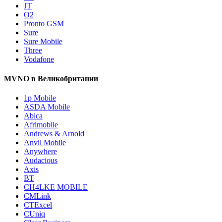
JT
O2
Pronto GSM
Sure
Sure Mobile
Three
Vodafone
MVNO в Великобритании
1p Mobile
ASDA Mobile
Abica
Afrimobile
Andrews & Arnold
Anvil Mobile
Anywhere
Audacious
Axis
BT
CH4LKE MOBILE
CMLink
CTExcel
CUniq