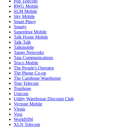
Pop Telecom
RWG Mobile
SLM Mobile
Sky Mobile
Smart Pinoy
Smarty
Superdrug Mobile
Talk Home Mobile
Talk Talk
Talkmobile
Tango Networks
Tata Communications
Tesco Mobile
The People's Operator
The Phone Co-op
The Carphone Warehouse
True Telecom
Truphone
Unicom
Utility Warehouse Discount Club
Vectone Mobile
Virgin
Voxi
WorldSIM
XLN Telecom