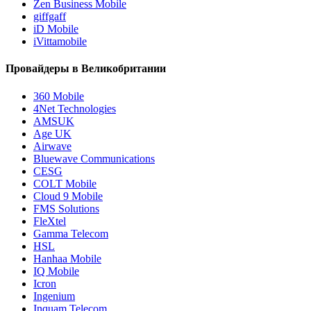
Zen Business Mobile
giffgaff
iD Mobile
iVittamobile
Провайдеры в Великобритании
360 Mobile
4Net Technologies
AMSUK
Age UK
Airwave
Bluewave Communications
CESG
COLT Mobile
Cloud 9 Mobile
FMS Solutions
FleXtel
Gamma Telecom
HSL
Hanhaa Mobile
IQ Mobile
Icron
Ingenium
Inquam Telecom