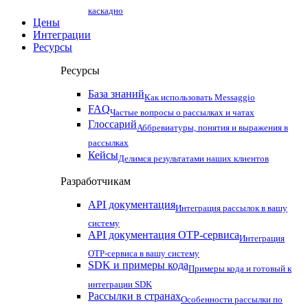
каскадно
Цены
Интеграции
Ресурсы
Ресурсы
База знаний
Как использовать Messaggio
FAQ
Частые вопросы о рассылках и чатах
Глоссарий
Аббревиатуры, понятия и выражения в
рассылках
Кейсы
Делимся результатами наших клиентов
Разработчикам
API документация
Интеграция рассылок в вашу
систему
API документация OTP-сервиса
Интеграция
OTP-сервиса в вашу систему
SDK и примеры кода
Примеры кода и готовый к
интеграции SDK
Рассылки в странах
Особенности рассылки по