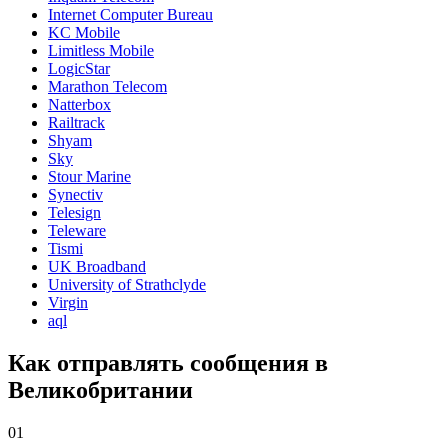
Internet Computer Bureau
KC Mobile
Limitless Mobile
LogicStar
Marathon Telecom
Natterbox
Railtrack
Shyam
Sky
Stour Marine
Synectiv
Telesign
Teleware
Tismi
UK Broadband
University of Strathclyde
Virgin
aql
Как отправлять сообщения в
Великобритании
01