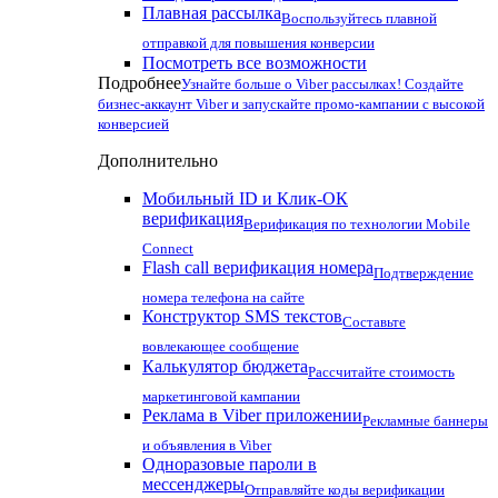
Плавная рассылка
Воспользуйтесь плавной
отправкой для повышения конверсии
Посмотреть все возможности
Подробнее
Узнайте больше о Viber рассылках! Создайте
бизнес-аккаунт Viber и запускайте промо-кампании с высокой
конверсией
Дополнительно
Мобильный ID и Клик-ОК
верификация
Верификация по технологии Mobile
Connect
Flash call верификация номера
Подтверждение
номера телефона на сайте
Конструктор SMS текстов
Составьте
вовлекающее сообщение
Калькулятор бюджета
Рассчитайте стоимость
маркетинговой кампании
Реклама в Viber приложении
Рекламные баннеры
и объявления в Viber
Одноразовые пароли в
мессенджеры
Отправляйте коды верификации