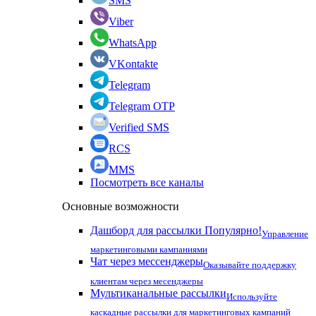
SMS
Viber
WhatsApp
VKontakte
Telegram
Telegram OTP
Verified SMS
RCS
MMS
Посмотреть все каналы
Основные возможности
Дашборд для рассылки
Популярно!
Управление
маркетинговыми кампаниями
Чат через мессенджеры
Оказывайте поддержку
клиентам через месенджеры
Мультиканальные рассылки
Используйте
каскадные рассылки для маркетинговых кампаний