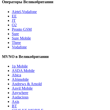
Операторы Великобритании
Airtel-Vodafone
EE
JT
O2
Pronto GSM
Sure
Sure Mobile
Three
Vodafone
MVNO в Великобритании
1p Mobile
ASDA Mobile
Abica
Afrimobile
Andrews & Arnold
Anvil Mobile
Anywhere
Audacious
Axis
BT