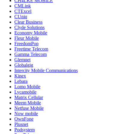
CH4LKE MOBILE
CMLink
CTExcel
CUniq
Clear Business
Clyde Solutions
Economy Mobile
Fleur Mobile
FreedomPop
Freetime Telecom
Gamma Telecom
Glemnet
Globalgig
Intercity Mobile Communications
Kinex
Lebara
Lomo Mobile
Lycamobile
Matrix Cellular
Meem Mobile
Netfuse Mobile
Now mobile
OwnFone
Plusnet
Podsystem