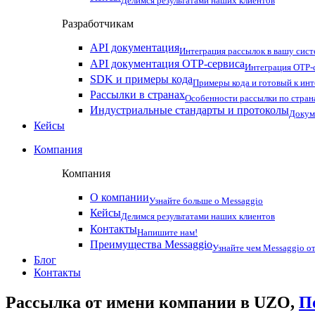
Делимся результатами наших клиентов
Разработчикам
API документация
Интеграция рассылок в вашу сис
API документация OTP-сервиса
Интеграция OTP-с
SDK и примеры кода
Примеры кода и готовый к ин
Рассылки в странах
Особенности рассылки по стран
Индустриальные стандарты и протоколы
Докум
Кейсы
Компания
Компания
О компании
Узнайте больше о Messaggio
Кейсы
Делимся результатами наших клиентов
Контакты
Напишите нам!
Преимущества Messaggio
Узнайте чем Messaggio от
Блог
Контакты
Рассылка от имени компании в UZO,
П