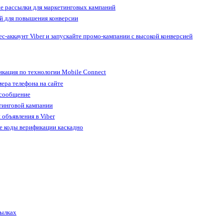
е рассылки для маркетинговых кампаний
й для повышения конверсии
ес-аккаунт Viber и запускайте промо-кампании с высокой конверсией
кация по технологии Mobile Connect
ера телефона на сайте
 сообщение
тинговой кампании
 объявления в Viber
е коды верификации каскадно
сылках