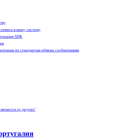
тему
ервиса в вашу систему
теграции SDK
ам
ентация по стандартам обмена сообщениями
личается от других!
ортугалия