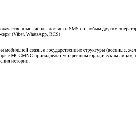
окачественные каналы доставки SMS по любым другим оператор
еры (Viber, WhatsApp, RCS)
оры мобильной связи, а государственные структуры (военные, ж
оторые MCCMNC принадлежат устаревшим юридическим лицам, п
нения истории.