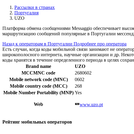
Рассылки в странах
Португалия
UZO
Платформа обмена сообщениями Messaggio обеспечивает высок
маршрутизацию сообщений популярные в Португалии мессендж
Назад к операторам в Португалии
Подробнее про оператора
Есть случаи, когда коды мобильной связи занимают не операт
широкополосного интернета, научные организации и др. Нек
коды хранятся в течение определенного периода в целях сохра
Brand name
UZO
MCCMNC code
2680602
Mobile network code (MNC)
0602
Mobile country code (MCC)
268
Mobile Number Portability (MNP)
Yes
Web
www.uzo.pt
Рейтинг мобильных операторов