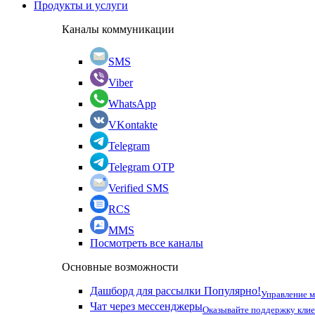
Продукты и услуги
Каналы коммуникации
SMS
Viber
WhatsApp
VKontakte
Telegram
Telegram OTP
Verified SMS
RCS
MMS
Посмотреть все каналы
Основные возможности
Дашборд для рассылки
Популярно!
Управление 
Чат через мессенджеры
Оказывайте поддержку кли