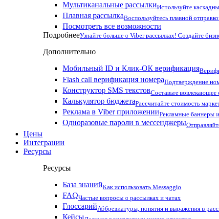
Мультиканальные рассылки
Используйте каскадны
Плавная рассылка
Воспользуйтесь плавной отправко
Посмотреть все возможности
Подробнее
Узнайте больше о Viber рассылках! Создайте бизн
Дополнительно
Мобильный ID и Клик-ОК верификация
Верифи
Flash call верификация номера
Подтверждение ном
Конструктор SMS текстов
Составьте вовлекающее
Калькулятор бюджета
Рассчитайте стоимость марке
Реклама в Viber приложении
Рекламные баннеры и
Одноразовые пароли в мессенджеры
Отправляйт
Цены
Интеграции
Ресурсы
Ресурсы
База знаний
Как использовать Messaggio
FAQ
Частые вопросы о рассылках и чатах
Глоссарий
Аббревиатуры, понятия и выражения в рас
Кейсы