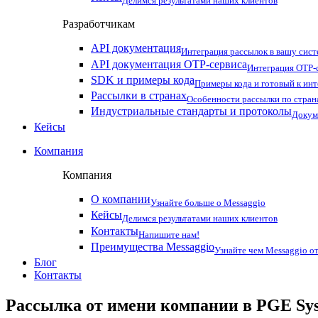
Делимся результатами наших клиентов
Разработчикам
API документация
Интеграция рассылок в вашу сис
API документация OTP-сервиса
Интеграция OTP-с
SDK и примеры кода
Примеры кода и готовый к ин
Рассылки в странах
Особенности рассылки по стран
Индустриальные стандарты и протоколы
Докум
Кейсы
Компания
Компания
О компании
Узнайте больше о Messaggio
Кейсы
Делимся результатами наших клиентов
Контакты
Напишите нам!
Преимущества Messaggio
Узнайте чем Messaggio от
Блог
Контакты
Рассылка от имени компании в PGE Sy