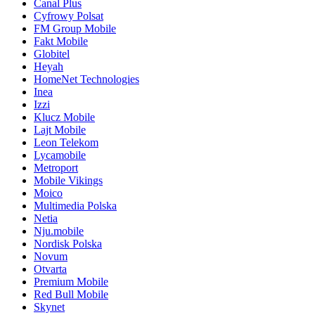
Canal Plus
Cyfrowy Polsat
FM Group Mobile
Fakt Mobile
Globitel
Heyah
HomeNet Technologies
Inea
Izzi
Klucz Mobile
Lajt Mobile
Leon Telekom
Lycamobile
Metroport
Mobile Vikings
Moico
Multimedia Polska
Netia
Nju.mobile
Nordisk Polska
Novum
Otvarta
Premium Mobile
Red Bull Mobile
Skynet