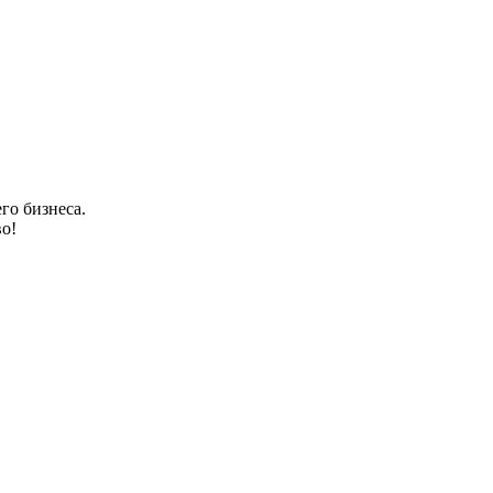
го бизнеса.
о!