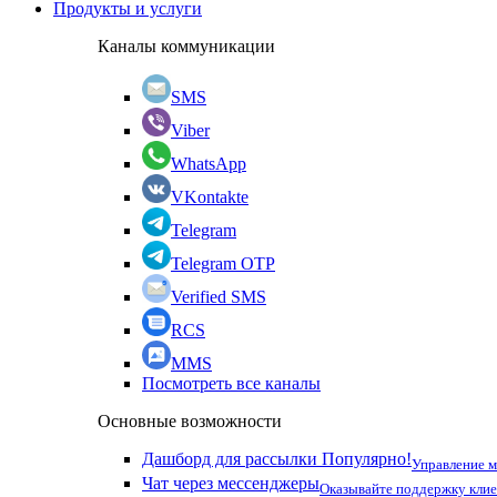
Продукты и услуги
Каналы коммуникации
SMS
Viber
WhatsApp
VKontakte
Telegram
Telegram OTP
Verified SMS
RCS
MMS
Посмотреть все каналы
Основные возможности
Дашборд для рассылки
Популярно!
Управление 
Чат через мессенджеры
Оказывайте поддержку кли