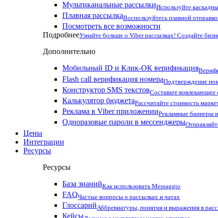
Мультиканальные рассылки
Используйте каскадны
Плавная рассылка
Воспользуйтесь плавной отправко
Посмотреть все возможности
Подробнее
Узнайте больше о Viber рассылках! Создайте бизн
Дополнительно
Мобильный ID и Клик-ОК верификация
Верифи
Flash call верификация номера
Подтверждение ном
Конструктор SMS текстов
Составьте вовлекающее
Калькулятор бюджета
Рассчитайте стоимость марке
Реклама в Viber приложении
Рекламные баннеры и
Одноразовые пароли в мессенджеры
Отправляйт
Цены
Интеграции
Ресурсы
Ресурсы
База знаний
Как использовать Messaggio
FAQ
Частые вопросы о рассылках и чатах
Глоссарий
Аббревиатуры, понятия и выражения в рас
Кейсы