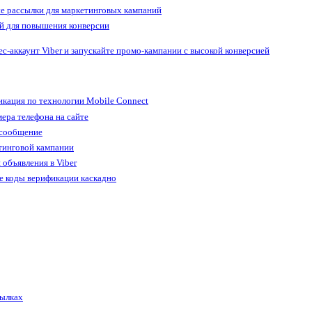
е рассылки для маркетинговых кампаний
й для повышения конверсии
ес-аккаунт Viber и запускайте промо-кампании с высокой конверсией
кация по технологии Mobile Connect
ера телефона на сайте
 сообщение
тинговой кампании
 объявления в Viber
е коды верификации каскадно
сылках