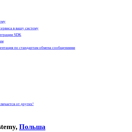
тему
ервиса в вашу систему
теграции SDK
ам
ентация по стандартам обмена сообщениями
личается от других!
stemy,
Польша