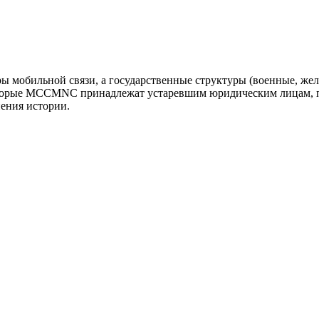
оры мобильной связи, а государственные структуры (военные, ж
оторые MCCMNC принадлежат устаревшим юридическим лицам, п
нения истории.