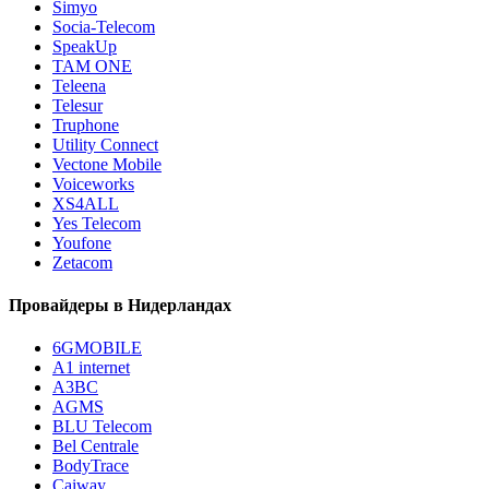
Simyo
Socia-Telecom
SpeakUp
TAM ONE
Teleena
Telesur
Truphone
Utility Connect
Vectone Mobile
Voiceworks
XS4ALL
Yes Telecom
Youfone
Zetacom
Провайдеры в Нидерландах
6GMOBILE
A1 internet
A3BC
AGMS
BLU Telecom
Bel Centrale
BodyTrace
Caiway