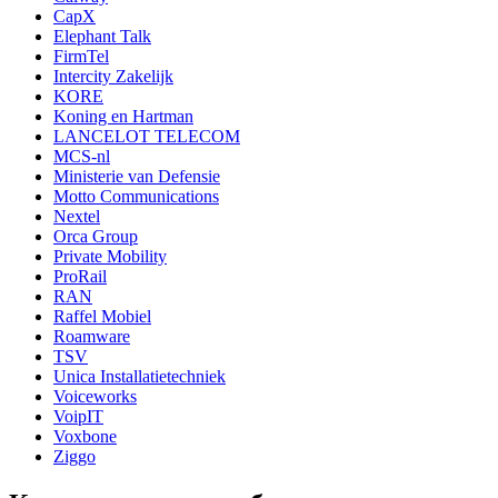
CapX
Elephant Talk
FirmTel
Intercity Zakelijk
KORE
Koning en Hartman
LANCELOT TELECOM
MCS-nl
Ministerie van Defensie
Motto Communications
Nextel
Orca Group
Private Mobility
ProRail
RAN
Raffel Mobiel
Roamware
TSV
Unica Installatietechniek
Voiceworks
VoipIT
Voxbone
Ziggo