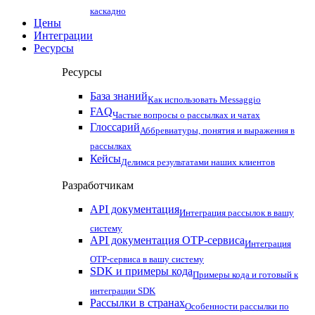
каскадно
Цены
Интеграции
Ресурсы
Ресурсы
База знаний
Как использовать Messaggio
FAQ
Частые вопросы о рассылках и чатах
Глоссарий
Аббревиатуры, понятия и выражения в
рассылках
Кейсы
Делимся результатами наших клиентов
Разработчикам
API документация
Интеграция рассылок в вашу
систему
API документация OTP-сервиса
Интеграция
OTP-сервиса в вашу систему
SDK и примеры кода
Примеры кода и готовый к
интеграции SDK
Рассылки в странах
Особенности рассылки по