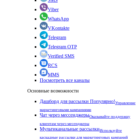
SMS
Viber
WhatsApp
VKontakte
Telegram
Telegram OTP
Verified SMS
RCS
MMS
Посмотреть все каналы
Основные возможности
Дашборд для рассылки
Популярно!
Управление
маркетинговыми кампаниями
Чат через мессенджеры
Оказывайте поддержку
клиентам через месенджеры
Мультиканальные рассылки
Используйте
каскадные рассылки для маркетинговых кампаний