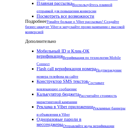
Плавная рассылка
Воспользуйтесь плавной
отправкой для повышения конверсии
Посмотреть все возможности
Подробнее
Узнайте больше о Viber рассылках! Создайте
бизнес-аккаунт Viber и запускайте промо-кампании с высокой
конверсией
Дополнительно
Мобильный ID и Клик-ОК
верификация
Верификация по технологии Mobile
Connect
Flash call верификация номера
Подтверждение
номера телефона на сайте
Конструктор SMS текстов
Составьте
вовлекающее сообщение
Калькулятор бюджета
Рассчитайте стоимость
маркетинговой кампании
Реклама в Viber приложении
Рекламные баннеры
и объявления в Viber
Одноразовые пароли в
мессенджеры
Отправляйте коды верификации