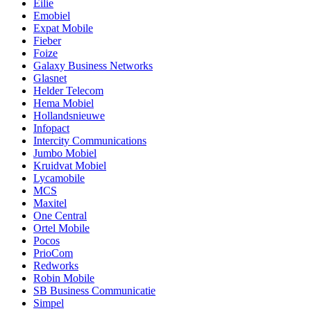
Eilie
Emobiel
Expat Mobile
Fieber
Foize
Galaxy Business Networks
Glasnet
Helder Telecom
Hema Mobiel
Hollandsnieuwe
Infopact
Intercity Communications
Jumbo Mobiel
Kruidvat Mobiel
Lycamobile
MCS
Maxitel
One Central
Ortel Mobile
Pocos
PrioCom
Redworks
Robin Mobile
SB Business Communicatie
Simpel