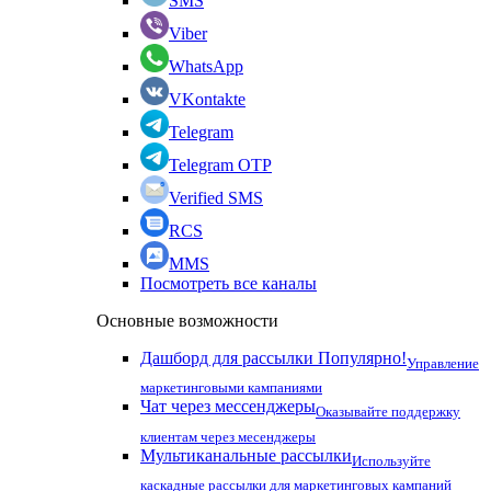
SMS
Viber
WhatsApp
VKontakte
Telegram
Telegram OTP
Verified SMS
RCS
MMS
Посмотреть все каналы
Основные возможности
Дашборд для рассылки
Популярно!
Управление
маркетинговыми кампаниями
Чат через мессенджеры
Оказывайте поддержку
клиентам через месенджеры
Мультиканальные рассылки
Используйте
каскадные рассылки для маркетинговых кампаний