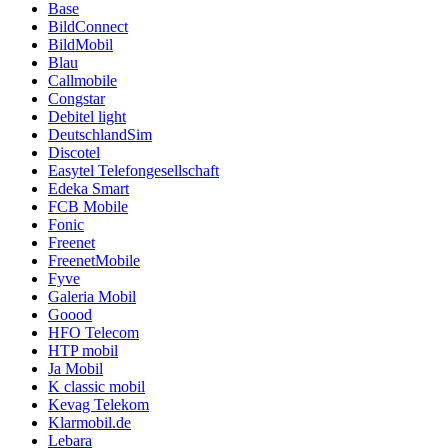
Base
BildConnect
BildMobil
Blau
Callmobile
Congstar
Debitel light
DeutschlandSim
Discotel
Easytel Telefongesellschaft
Edeka Smart
FCB Mobile
Fonic
Freenet
FreenetMobile
Fyve
Galeria Mobil
Goood
HFO Telecom
HTP mobil
Ja Mobil
K classic mobil
Kevag Telekom
Klarmobil.de
Lebara