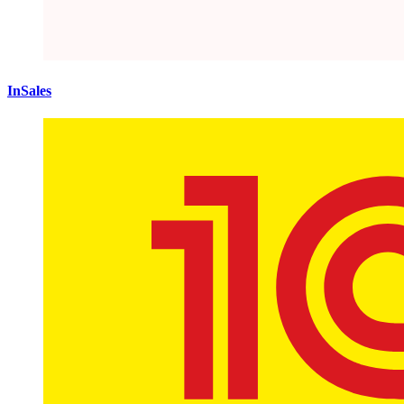
InSales