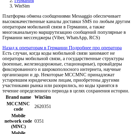
Германия
WinSim
Платформа обмена сообщениями Messaggio обеспечивает
высококачественные каналы доставки SMS по любым другим
операторам мобильной связи в Германии, а также
многоканальную маршрутизацию сообщений популярные в
Германии мессенджеры (Viber, WhatsApp, RCS)
Назад к операторам в Германии
Подробнее про оператора
Есть случаи, когда коды мобильной связи занимают не
операторы мобильной связи, а государственные структуры
(военные, железнодорожные, стационарные), провайдеры
фиксированного и широкополосного интернета, научные
организации и др. Некоторые MCCMNC принадлежат
устаревшим юридическим лицам, приобретены другими
участниками рынка или разорились, но коды хранятся в
течение определенного периода в целях сохранения истории.
Brand name
WinSim
MCCMNC
2620351
code
Mobile
network code
0351
(MNC)
Mobile