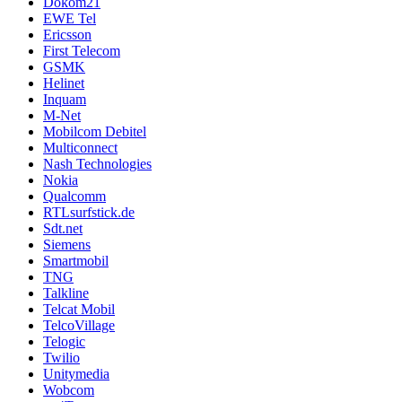
Dokom21
EWE Tel
Ericsson
First Telecom
GSMK
Helinet
Inquam
M-Net
Mobilcom Debitel
Multiconnect
Nash Technologies
Nokia
Qualcomm
RTLsurfstick.de
Sdt.net
Siemens
Smartmobil
TNG
Talkline
Telcat Mobil
TelcoVillage
Telogic
Twilio
Unitymedia
Wobcom