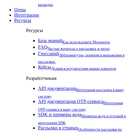
каскадно
Цены
Интеграции
Ресурсы
Ресурсы
База знаний
Как использовать Messaggio
FAQ
Частые вопросы о рассылках и чатах
Глоссарий
Аббревиатуры, понятия и выражения в
рассылках
Кейсы
Делимся результатами наших клиентов
Разработчикам
API документация
Интеграция рассылок в вашу
систему
API документация OTP-сервиса
Интеграция
OTP-сервиса в вашу систему
SDK и примеры кода
Примеры кода и готовый к
интеграции SDK
Рассылки в странах
Особенности рассылки по