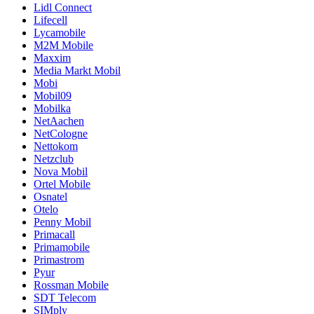
Lidl Connect
Lifecell
Lycamobile
M2M Mobile
Maxxim
Media Markt Mobil
Mobi
Mobil09
Mobilka
NetAachen
NetCologne
Nettokom
Netzclub
Nova Mobil
Ortel Mobile
Osnatel
Otelo
Penny Mobil
Primacall
Primamobile
Primastrom
Pyur
Rossman Mobile
SDT Telecom
SIMply