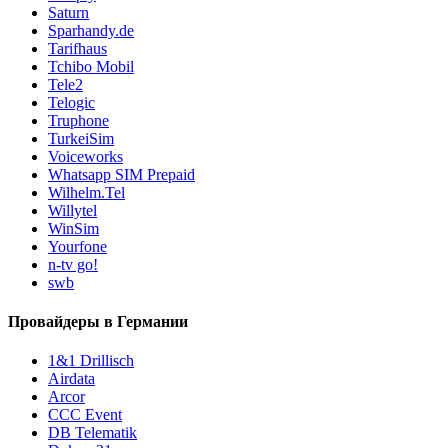
Saturn
Sparhandy.de
Tarifhaus
Tchibo Mobil
Tele2
Telogic
Truphone
TurkeiSim
Voiceworks
Whatsapp SIM Prepaid
Wilhelm.Tel
Willytel
WinSim
Yourfone
n-tv go!
swb
Провайдеры в Германии
1&1 Drillisch
Airdata
Arcor
CCC Event
DB Telematik