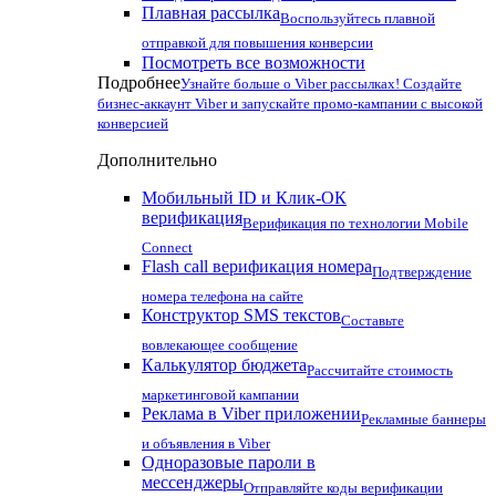
Плавная рассылка
Воспользуйтесь плавной
отправкой для повышения конверсии
Посмотреть все возможности
Подробнее
Узнайте больше о Viber рассылках! Создайте
бизнес-аккаунт Viber и запускайте промо-кампании с высокой
конверсией
Дополнительно
Мобильный ID и Клик-ОК
верификация
Верификация по технологии Mobile
Connect
Flash call верификация номера
Подтверждение
номера телефона на сайте
Конструктор SMS текстов
Составьте
вовлекающее сообщение
Калькулятор бюджета
Рассчитайте стоимость
маркетинговой кампании
Реклама в Viber приложении
Рекламные баннеры
и объявления в Viber
Одноразовые пароли в
мессенджеры
Отправляйте коды верификации