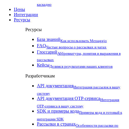
каскадно
Цены
Интеграции
Ресурсы
Ресурсы
База знаний
Как использовать Messaggio
FAQ
Частые вопросы о рассылках и чатах
Глоссарий
Аббревиатуры, понятия и выражения в
рассылках
Кейсы
Делимся результатами наших клиентов
Разработчикам
API документация
Интеграция рассылок в вашу
систему
API документация OTP-сервиса
Интеграция
OTP-сервиса в вашу систему
SDK и примеры кода
Примеры кода и готовый к
интеграции SDK
Рассылки в странах
Особенности рассылки по