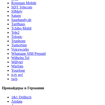
Rossman Mobile
SDT Telecom
SIMply
Saturn
Sparhandy.de
Tarifhaus
Tchibo Mobil
Tele2
Telogic
Truphone
TurkeiSim
Voiceworks
Whatsapp SIM Prepaid
Wilhelm.Tel
Willytel
WinSim
Yourfone
n-tv go!
swb
Провайдеры в Германии
1&1 Drillisch
Airdata