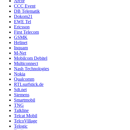
Arcor
CCC Event
DB Telematik
Dokom21
EWE Tel
Ericsson
First Telecom
GSMK
Helinet
Inquam
M-Net
Mobilcom Debitel
Multiconnect
Nash Technologies
Nokia
Qualcomm
RTLsurfstick.de
Sdt.net
Siemens
Smartmobil
TNG
Talkline
Telcat Mobil
TelcoVillage
Telogic