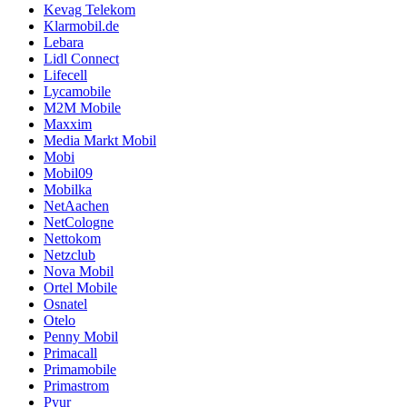
Kevag Telekom
Klarmobil.de
Lebara
Lidl Connect
Lifecell
Lycamobile
M2M Mobile
Maxxim
Media Markt Mobil
Mobi
Mobil09
Mobilka
NetAachen
NetCologne
Nettokom
Netzclub
Nova Mobil
Ortel Mobile
Osnatel
Otelo
Penny Mobil
Primacall
Primamobile
Primastrom
Pyur