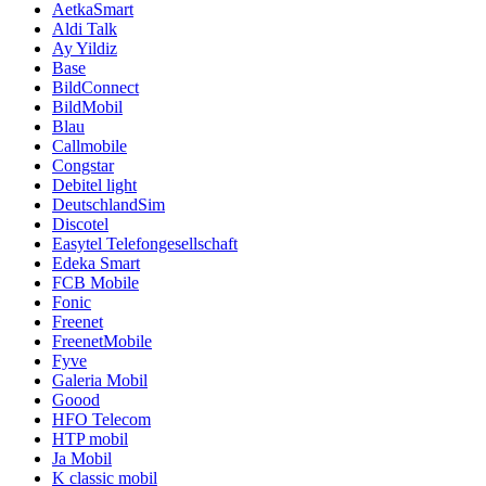
AetkaSmart
Aldi Talk
Ay Yildiz
Base
BildConnect
BildMobil
Blau
Callmobile
Congstar
Debitel light
DeutschlandSim
Discotel
Easytel Telefongesellschaft
Edeka Smart
FCB Mobile
Fonic
Freenet
FreenetMobile
Fyve
Galeria Mobil
Goood
HFO Telecom
HTP mobil
Ja Mobil
K classic mobil