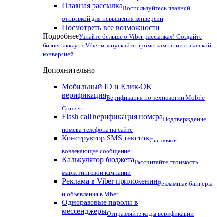
Плавная рассылка
Воспользуйтесь плавной
отправкой для повышения конверсии
Посмотреть все возможности
Подробнее
Узнайте больше о Viber рассылках! Создайте
бизнес-аккаунт Viber и запускайте промо-кампании с высокой
конверсией
Дополнительно
Мобильный ID и Клик-ОК
верификация
Верификация по технологии Mobile
Connect
Flash call верификация номера
Подтверждение
номера телефона на сайте
Конструктор SMS текстов
Составьте
вовлекающее сообщение
Калькулятор бюджета
Рассчитайте стоимость
маркетинговой кампании
Реклама в Viber приложении
Рекламные баннеры
и объявления в Viber
Одноразовые пароли в
мессенджеры
Отправляйте коды верификации