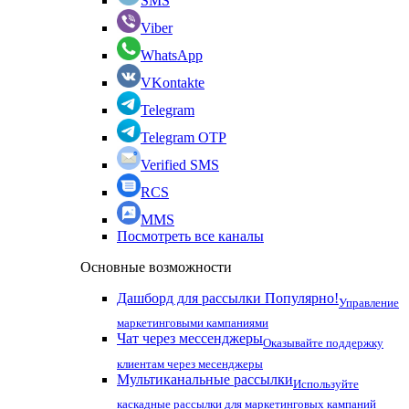
SMS
Viber
WhatsApp
VKontakte
Telegram
Telegram OTP
Verified SMS
RCS
MMS
Посмотреть все каналы
Основные возможности
Дашборд для рассылки
Популярно!
Управление
маркетинговыми кампаниями
Чат через мессенджеры
Оказывайте поддержку
клиентам через месенджеры
Мультиканальные рассылки
Используйте
каскадные рассылки для маркетинговых кампаний