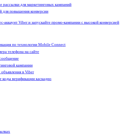
е рассылки для маркетинговых кампаний
й для повышения конверсии
ес-аккаунт Viber и запускайте промо-кампании с высокой конверсией
кация по технологии Mobile Connect
ера телефона на сайте
 сообщение
тинговой кампании
 объявления в Viber
е коды верификации каскадно
сылках