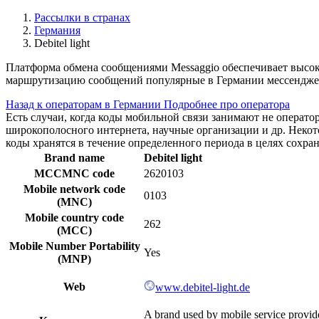
Рассылки в странах
Германия
Debitel light
Платформа обмена сообщениями Messaggio обеспечивает высок
маршрутизацию сообщений популярные в Германии мессенджер
Назад к операторам в Германии
Подробнее про оператора
Есть случаи, когда коды мобильной связи занимают не операт
широкополосного интернета, научные организации и др. Нек
коды хранятся в течение определенного периода в целях сохра
Brand name
Debitel light
MCCMNC code
2620103
Mobile network code
0103
(MNC)
Mobile country code
262
(MCC)
Mobile Number Portability
Yes
(MNP)
Web
www.debitel-light.de
A brand used by mobile service provide