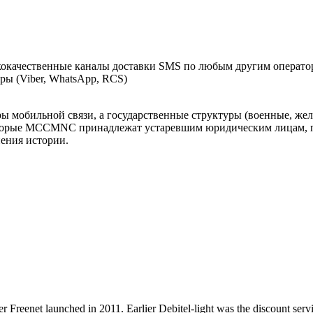
окачественные каналы доставки SMS по любым другим оператор
ы (Viber, WhatsApp, RCS)
оры мобильной связи, а государственные структуры (военные, ж
оторые MCCMNC принадлежат устаревшим юридическим лицам, п
нения истории.
r Freenet launched in 2011. Earlier Debitel-light was the discount ser