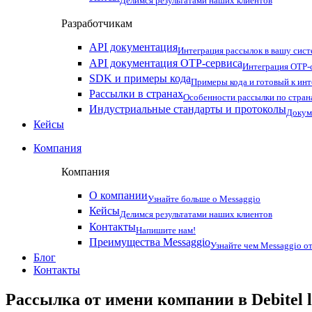
Делимся результатами наших клиентов
Разработчикам
API документация
Интеграция рассылок в вашу сис
API документация OTP-сервиса
Интеграция OTP-с
SDK и примеры кода
Примеры кода и готовый к ин
Рассылки в странах
Особенности рассылки по стран
Индустриальные стандарты и протоколы
Докум
Кейсы
Компания
Компания
О компании
Узнайте больше о Messaggio
Кейсы
Делимся результатами наших клиентов
Контакты
Напишите нам!
Преимущества Messaggio
Узнайте чем Messaggio от
Блог
Контакты
Рассылка от имени компании в Debitel l