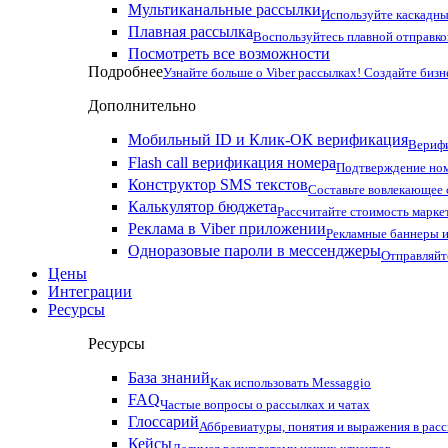
Мультиканальные рассылки
Используйте каскадны
Плавная рассылка
Воспользуйтесь плавной отправко
Посмотреть все возможности
Подробнее
Узнайте больше о Viber рассылках! Создайте бизн
Дополнительно
Мобильный ID и Клик-ОК верификация
Верифи
Flash call верификация номера
Подтверждение ном
Конструктор SMS текстов
Составьте вовлекающее
Калькулятор бюджета
Рассчитайте стоимость марке
Реклама в Viber приложении
Рекламные баннеры и
Одноразовые пароли в мессенджеры
Отправляйт
Цены
Интеграции
Ресурсы
Ресурсы
База знаний
Как использовать Messaggio
FAQ
Частые вопросы о рассылках и чатах
Глоссарий
Аббревиатуры, понятия и выражения в рас
Кейсы