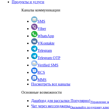
Продукты и услуги
Каналы коммуникации
SMS
Viber
WhatsApp
VKontakte
Telegram
Telegram OTP
Verified SMS
RCS
MMS
Посмотреть все каналы
Основные возможности
Дашборд для рассылки
Популярно!
Управление 
Чат через мессенджеры
Оказывайте поддержку кли