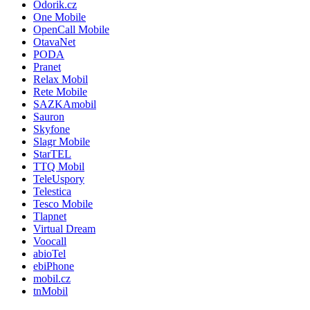
Odorik.cz
One Mobile
OpenCall Mobile
OtavaNet
PODA
Pranet
Relax Mobil
Rete Mobile
SAZKAmobil
Sauron
Skyfone
Slagr Mobile
StarTEL
TTQ Mobil
TeleUspory
Telestica
Tesco Mobile
Tlapnet
Virtual Dream
Voocall
abioTel
ebiPhone
mobil.cz
tnMobil