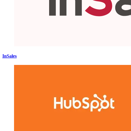
InSales