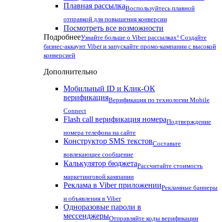
Плавная рассылка
Воспользуйтесь плавной
отправкой для повышения конверсии
Посмотреть все возможности
Подробнее
Узнайте больше о Viber рассылках! Создайте
бизнес-аккаунт Viber и запускайте промо-кампании с высокой
конверсией
Дополнительно
Мобильный ID и Клик-ОК
верификация
Верификация по технологии Mobile
Connect
Flash call верификация номера
Подтверждение
номера телефона на сайте
Конструктор SMS текстов
Составьте
вовлекающее сообщение
Калькулятор бюджета
Рассчитайте стоимость
маркетинговой кампании
Реклама в Viber приложении
Рекламные баннеры
и объявления в Viber
Одноразовые пароли в
мессенджеры
Отправляйте коды верификации