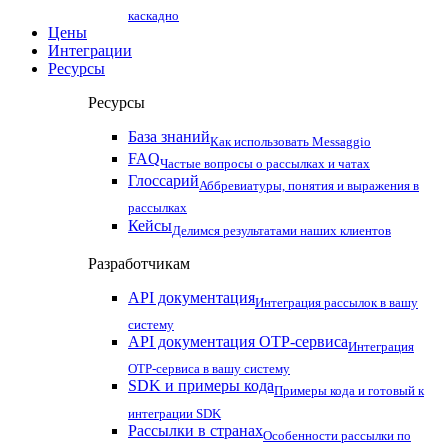
каскадно
Цены
Интеграции
Ресурсы
Ресурсы
База знаний
Как использовать Messaggio
FAQ
Частые вопросы о рассылках и чатах
Глоссарий
Аббревиатуры, понятия и выражения в
рассылках
Кейсы
Делимся результатами наших клиентов
Разработчикам
API документация
Интеграция рассылок в вашу
систему
API документация OTP-сервиса
Интеграция
OTP-сервиса в вашу систему
SDK и примеры кода
Примеры кода и готовый к
интеграции SDK
Рассылки в странах
Особенности рассылки по