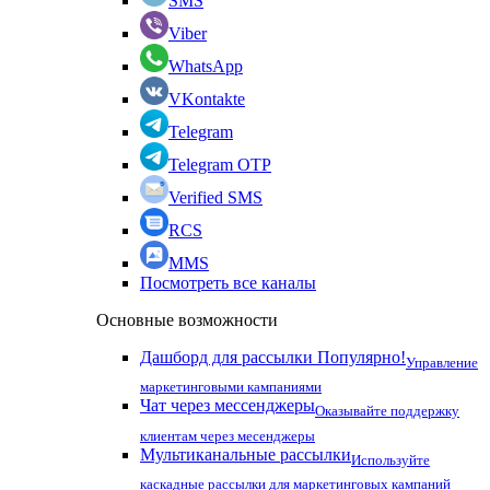
SMS
Viber
WhatsApp
VKontakte
Telegram
Telegram OTP
Verified SMS
RCS
MMS
Посмотреть все каналы
Основные возможности
Дашборд для рассылки
Популярно!
Управление
маркетинговыми кампаниями
Чат через мессенджеры
Оказывайте поддержку
клиентам через месенджеры
Мультиканальные рассылки
Используйте
каскадные рассылки для маркетинговых кампаний