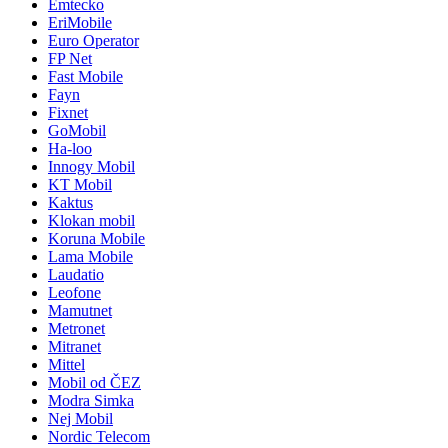
Emtecko
EriMobile
Euro Operator
FP Net
Fast Mobile
Fayn
Fixnet
GoMobil
Ha-loo
Innogy Mobil
KT Mobil
Kaktus
Klokan mobil
Koruna Mobile
Lama Mobile
Laudatio
Leofone
Mamutnet
Metronet
Mitranet
Mittel
Mobil od ČEZ
Modra Simka
Nej Mobil
Nordic Telecom