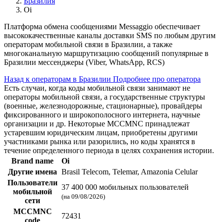
Бразилия
Oi
Платформа обмена сообщениями Messaggio обеспечивает
высококачественные каналы доставки SMS по любым другим
операторам мобильной связи в Бразилии, а также
многоканальную маршрутизацию сообщений популярные в
Бразилии мессенджеры (Viber, WhatsApp, RCS)
Назад к операторам в Бразилии
Подробнее про оператора
Есть случаи, когда коды мобильной связи занимают не
операторы мобильной связи, а государственные структуры
(военные, железнодорожные, стационарные), провайдеры
фиксированного и широкополосного интернета, научные
организации и др. Некоторые MCCMNC принадлежат
устаревшим юридическим лицам, приобретены другими
участниками рынка или разорились, но коды хранятся в
течение определенного периода в целях сохранения истории.
Brand name
Oi
Другие имена
Brasil Telecom, Telemar, Amazonia Celular
Пользователи
37 400 000 мобильных пользователей
мобильной
(на 09/08/2026)
сети
MCCMNC
72431
code