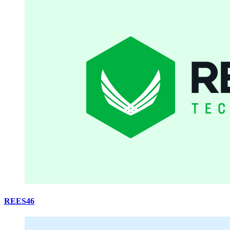
REES46