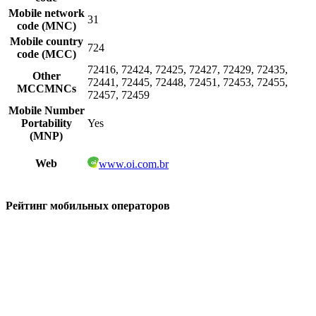
Mobile network
31
code (MNC)
Mobile country
724
code (MCC)
72416, 72424, 72425, 72427, 72429, 72435,
Other
72441, 72445, 72448, 72451, 72453, 72455,
MCCMNCs
72457, 72459
Mobile Number
Portability
Yes
(MNP)
Web
www.oi.com.br
Рейтинг мобильных операторов