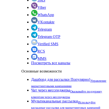
SMS
Viber
WhatsApp
VKontakte
Telegram
Telegram OTP
Verified SMS
RCS
MMS
Посмотреть все каналы
Основные возможности
Дашборд для рассылки
Популярно!
Управление
маркетинговыми кампаниями
Чат через мессенджеры
Оказывайте поддержку
клиентам через месенджеры
Мультиканальные рассылки
Используйте
каскадные рассылки для маркетинговых кампаний