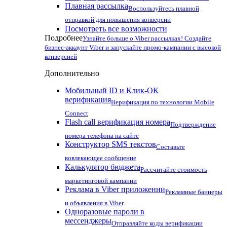
Плавная рассылка
Воспользуйтесь плавной
отправкой для повышения конверсии
Посмотреть все возможности
Подробнее
Узнайте больше о Viber рассылках! Создайте
бизнес-аккаунт Viber и запускайте промо-кампании с высокой
конверсией
Дополнительно
Мобильный ID и Клик-ОК
верификация
Верификация по технологии Mobile
Connect
Flash call верификация номера
Подтверждение
номера телефона на сайте
Конструктор SMS текстов
Составьте
вовлекающее сообщение
Калькулятор бюджета
Рассчитайте стоимость
маркетинговой кампании
Реклама в Viber приложении
Рекламные баннеры
и объявления в Viber
Одноразовые пароли в
мессенджеры
Отправляйте коды верификации