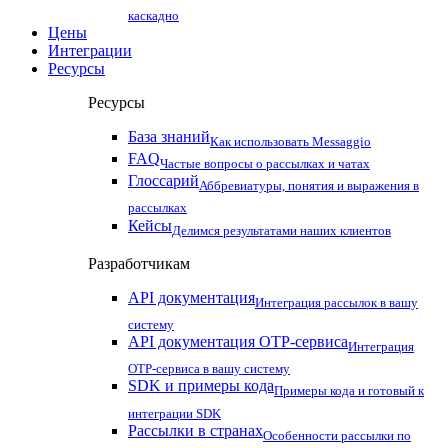
каскадно
Цены
Интеграции
Ресурсы
Ресурсы
База знаний
Как использовать Messaggio
FAQ
Частые вопросы о рассылках и чатах
Глоссарий
Аббревиатуры, понятия и выражения в
рассылках
Кейсы
Делимся результатами наших клиентов
Разработчикам
API документация
Интеграция рассылок в вашу
систему
API документация OTP-сервиса
Интеграция
OTP-сервиса в вашу систему
SDK и примеры кода
Примеры кода и готовый к
интеграции SDK
Рассылки в странах
Особенности рассылки по