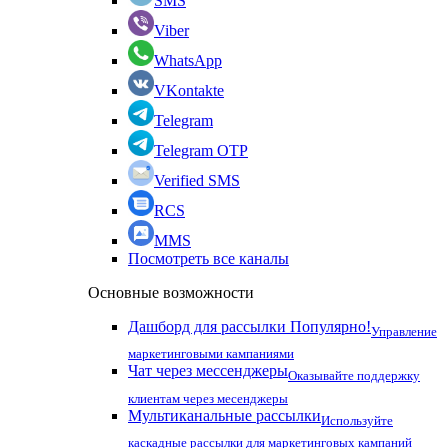
SMS
Viber
WhatsApp
VKontakte
Telegram
Telegram OTP
Verified SMS
RCS
MMS
Посмотреть все каналы
Основные возможности
Дашборд для рассылки
Популярно!
Управление
маркетинговыми кампаниями
Чат через мессенджеры
Оказывайте поддержку
клиентам через месенджеры
Мультиканальные рассылки
Используйте
каскадные рассылки для маркетинговых кампаний