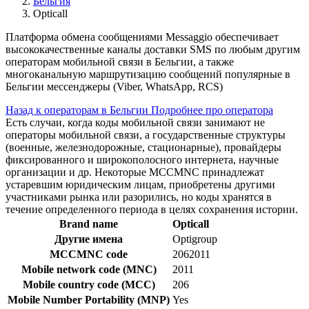
Бельгия
Opticall
Платформа обмена сообщениями Messaggio обеспечивает
высококачественные каналы доставки SMS по любым другим
операторам мобильной связи в Бельгии, а также
многоканальную маршрутизацию сообщений популярные в
Бельгии мессенджеры (Viber, WhatsApp, RCS)
Назад к операторам в Бельгии
Подробнее про оператора
Есть случаи, когда коды мобильной связи занимают не
операторы мобильной связи, а государственные структуры
(военные, железнодорожные, стационарные), провайдеры
фиксированного и широкополосного интернета, научные
организации и др. Некоторые MCCMNC принадлежат
устаревшим юридическим лицам, приобретены другими
участниками рынка или разорились, но коды хранятся в
течение определенного периода в целях сохранения истории.
Brand name
Opticall
Другие имена
Optigroup
MCCMNC code
2062011
Mobile network code (MNC)
2011
Mobile country code (MCC)
206
Mobile Number Portability (MNP)
Yes