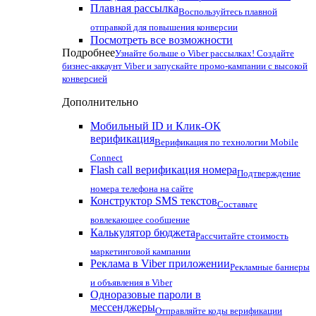
Плавная рассылка
Воспользуйтесь плавной
отправкой для повышения конверсии
Посмотреть все возможности
Подробнее
Узнайте больше о Viber рассылках! Создайте
бизнес-аккаунт Viber и запускайте промо-кампании с высокой
конверсией
Дополнительно
Мобильный ID и Клик-ОК
верификация
Верификация по технологии Mobile
Connect
Flash call верификация номера
Подтверждение
номера телефона на сайте
Конструктор SMS текстов
Составьте
вовлекающее сообщение
Калькулятор бюджета
Рассчитайте стоимость
маркетинговой кампании
Реклама в Viber приложении
Рекламные баннеры
и объявления в Viber
Одноразовые пароли в
мессенджеры
Отправляйте коды верификации