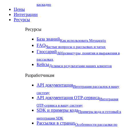
каскадно
Цены
Интеграции
Ресурсы
Ресурсы
База знаний
Как использовать Messaggio
FAQ
Частые вопросы о рассылках и чатах
Глоссарий
Аббревиатуры, понятия и выражения в
рассылках
Кейсы
Делимся результатами наших клиентов
Разработчикам
API документация
Интеграция рассылок в вашу
систему
API документация OTP-сервиса
Интеграция
OTP-сервиса в вашу систему
SDK и примеры кода
Примеры кода и готовый к
интеграции SDK
Рассылки в странах
Особенности рассылки по