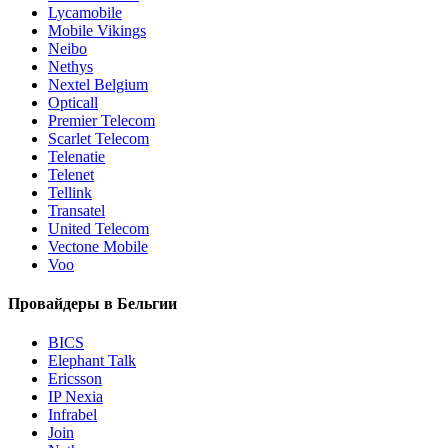
Lycamobile
Mobile Vikings
Neibo
Nethys
Nextel Belgium
Opticall
Premier Telecom
Scarlet Telecom
Telenatie
Telenet
Tellink
Transatel
United Telecom
Vectone Mobile
Voo
Провайдеры в Бельгии
BICS
Elephant Talk
Ericsson
IP Nexia
Infrabel
Join