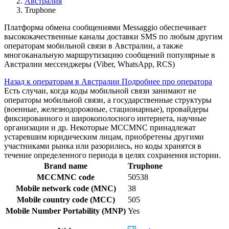
Австралия
Truphone
Платформа обмена сообщениями Messaggio обеспечивает
высококачественные каналы доставки SMS по любым другим
операторам мобильной связи в Австралии, а также
многоканальную маршрутизацию сообщений популярные в
Австралии мессенджеры (Viber, WhatsApp, RCS)
Назад к операторам в Австралии
Подробнее про оператора
Есть случаи, когда коды мобильной связи занимают не
операторы мобильной связи, а государственные структуры
(военные, железнодорожные, стационарные), провайдеры
фиксированного и широкополосного интернета, научные
организации и др. Некоторые MCCMNC принадлежат
устаревшим юридическим лицам, приобретены другими
участниками рынка или разорились, но коды хранятся в
течение определенного периода в целях сохранения истории.
Brand name
Truphone
MCCMNC code
50538
Mobile network code (MNC)
38
Mobile country code (MCC)
505
Mobile Number Portability (MNP)
Yes