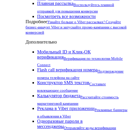
Плавная рассылка
Воспользуйтесь плавной
отправкой для повышения конверсии
Посмотреть все возможности
Подробнее
Узнайте больше о Viber рассылках! Создайте
бизнес-аккаунт Viber и запускайте промо-кампании с высокой
конверсией
Дополнительно
Мобильный ID и Клик-ОК
верификация
Верификация по технологии Mobile
Connect
Flash call верификация номера
Подтверждение
номера телефона на сайте
Конструктор SMS текстов
Составьте
вовлекающее сообщение
Калькулятор бюджета
Рассчитайте стоимость
маркетинговой кампании
Реклама в Viber приложении
Рекламные баннеры
и объявления в Viber
Одноразовые пароли в
мессенджеры
Отправляйте коды верификации