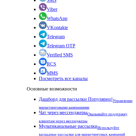
SMS
Viber
WhatsApp
VKontakte
Telegram
Telegram OTP
Verified SMS
RCS
MMS
Посмотреть все каналы
Основные возможности
Дашборд для рассылки
Популярно!
Управление
маркетинговыми кампаниями
Чат через мессенджеры
Оказывайте поддержку
клиентам через месенджеры
Мультиканальные рассылки
Используйте
каскадные рассылки для маркетинговых кампаний