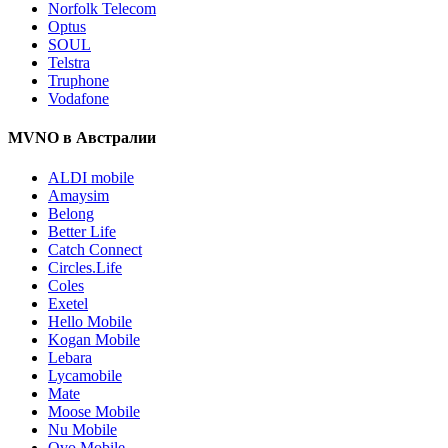
Norfolk Telecom
Optus
SOUL
Telstra
Truphone
Vodafone
MVNO в Австралии
ALDI mobile
Amaysim
Belong
Better Life
Catch Connect
Circles.Life
Coles
Exetel
Hello Mobile
Kogan Mobile
Lebara
Lycamobile
Mate
Moose Mobile
Nu Mobile
Ovo Mobile