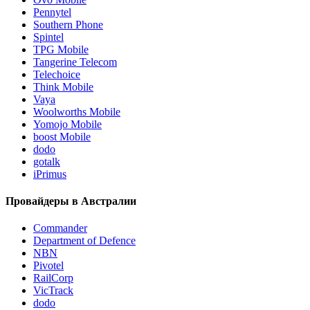
Pennytel
Southern Phone
Spintel
TPG Mobile
Tangerine Telecom
Telechoice
Think Mobile
Vaya
Woolworths Mobile
Yomojo Mobile
boost Mobile
dodo
gotalk
iPrimus
Провайдеры в Австралии
Commander
Department of Defence
NBN
Pivotel
RailCorp
VicTrack
dodo