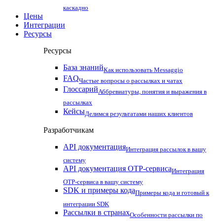
каскадно
Цены
Интеграции
Ресурсы
Ресурсы
База знаний
Как использовать Messaggio
FAQ
Частые вопросы о рассылках и чатах
Глоссарий
Аббревиатуры, понятия и выражения в
рассылках
Кейсы
Делимся результатами наших клиентов
Разработчикам
API документация
Интеграция рассылок в вашу
систему
API документация OTP-сервиса
Интеграция
OTP-сервиса в вашу систему
SDK и примеры кода
Примеры кода и готовый к
интеграции SDK
Рассылки в странах
Особенности рассылки по