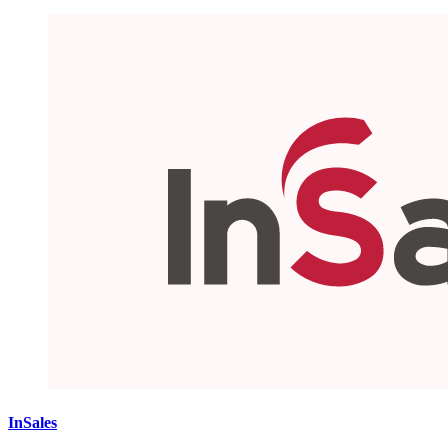
InSales