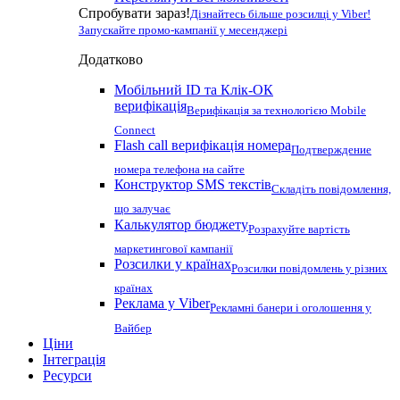
Спробувати зараз!
Дізнайтесь більше розсилці у Viber!
Запускайте промо-кампанії у месенджері
Додатково
Мобільний ID та Клік-ОК
верифікація
Верифікація за технологією Mobile
Connect
Flash call верифікація номера
Подтверждение
номера телефона на сайте
Конструктор SMS текстів
Складіть повідомлення,
що залучає
Калькулятор бюджету
Розрахуйте вартість
маркетингової кампанії
Розсилки у країнах
Розсилки повідомлень у різних
країнах
Реклама у Viber
Рекламні банери і оголошення у
Вайбер
Ціни
Інтеграція
Ресурси