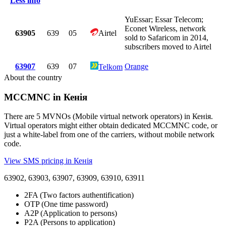
Less info
YuEssar; Essar Telecom;
Econet Wireless, network
63905
639
05
Airtel
sold to Safaricom in 2014,
subscribers moved to Airtel
63907
639
07
Orange
Telkom
About the country
MCCMNC in Кенія
There are 5 MVNOs (Mobile virtual network operators) in Кенія.
Virtual operators might either obtain dedicated MCCMNC code, or
just a white-label from one of the carriers, without mobile network
code.
View SMS pricing in Кенія
63902, 63903, 63907, 63909, 63910, 63911
2FA (Two factors authentification)
OTP (One time password)
A2P (Application to persons)
P2A (Persons to application)