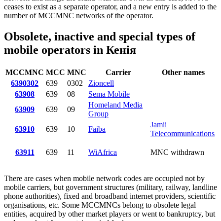
ceases to exist as a separate operator, and a new entry is added to the
number of MCCMNC networks of the operator.
Obsolete, inactive and special types of
mobile operators in Кенія
MCCMNC
MCC
MNC
Carrier
Other names
6390302
639
0302
Zioncell
63908
639
08
Sema Mobile
Homeland Media
63909
639
09
Group
Jamii
63910
639
10
Faiba
Telecommunications
63911
639
11
WiAfrica
MNC withdrawn
There are cases when mobile network codes are occupied not by
mobile carriers, but government structures (military, railway, landline
phone authorities), fixed and broadband internet providers, scientific
organisations, etc. Some MCCMNCs belong to obsolete legal
entities, acquired by other market players or went to bankruptcy, but