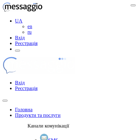
UA
en
ru
Вхід
Реєстрація
Вхід
Реєстрація
Головна
Продукти та послуги
Канали комунікації