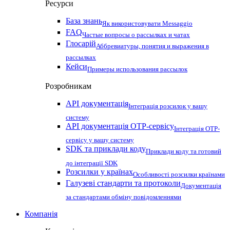
Ресурси
База знань
Як використовувати Messaggio
FAQ
Частые вопросы о рассылках и чатах
Глосарій
Аббревиатуры, понятия и выражения в
рассылках
Кейси
Примеры использования рассылок
Розробникам
API документація
Інтеграція розсилок у вашу
систему
API документація OTP-сервісу
Інтеграція OTP-
сервісу у вашу систему
SDK та приклади коду
Приклади коду та готовий
до інтеграції SDK
Розсилки у країнах
Особливості розсилки країнами
Галузеві стандарти та протоколи
Документація
за стандартами обміну повідомленнями
Компанія