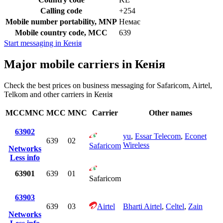
Calling code
+254
Mobile number portability, MNP
Немає
Mobile country code, MCC
639
Start messaging in Кенія
Major mobile carriers in Кенія
Check the best prices on business messaging for Safaricom, Airtel,
Telkom and other carriers in Кенія
MCCMNC
MCC
MNC
Carrier
Other names
63902
yu
,
Essar Telecom
,
Econet
639
02
Wireless
Safaricom
Networks
Less info
63901
639
01
Safaricom
63903
639
03
Airtel
Bharti Airtel
,
Celtel
,
Zain
Networks