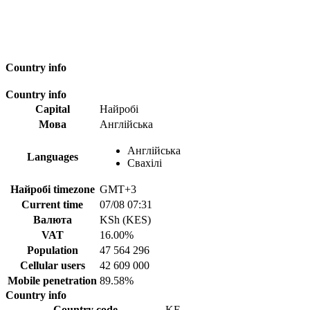
Country info
Country info
Capital
Найробі
Мова
Англійська
Англійська
Languages
Свахілі
Найробі timezone
GMT+3
Current time
07/08 07:31
Валюта
KSh (KES)
VAT
16.00%
Population
47 564 296
Cellular users
42 609 000
Mobile penetration
89.58%
Country info
Country code
KE