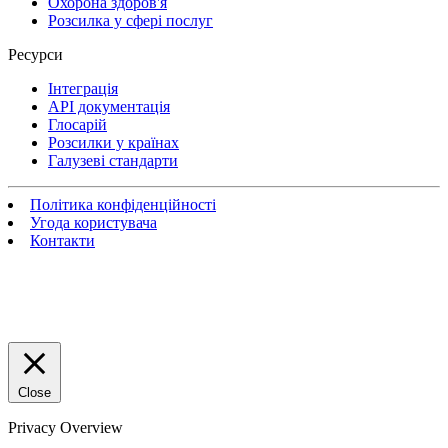
Охорона здоров'я
Розсилка у сфері послуг
Ресурси
Інтеграція
API документація
Глосарій
Розсилки у країнах
Галузеві стандарти
Політика конфіденційності
Угода користувача
Контакти
Close
Privacy Overview