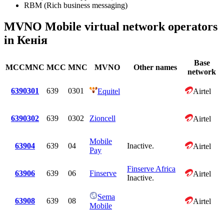
RBM (Rich business messaging)
MVNO Mobile virtual network operators
in Кенія
Base
MCCMNC
MCC
MNC
MVNO
Other names
network
6390301
639
0301
Equitel
Airtel
6390302
639
0302
Zioncell
Airtel
Mobile
63904
639
04
Inactive.
Airtel
Pay
Finserve Africa
63906
639
06
Finserve
Airtel
Inactive.
Sema
63908
639
08
Airtel
Mobile