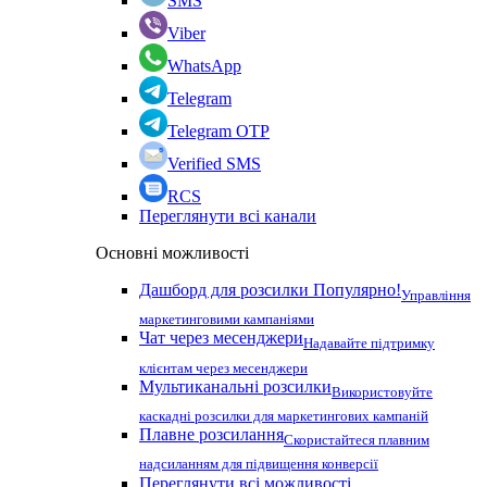
SMS
Viber
WhatsApp
Telegram
Telegram OTP
Verified SMS
RCS
Переглянути всі канали
Основні можливості
Дашборд для розсилки
Популярно!
Управління
маркетинговими кампаніями
Чат через месенджери
Надавайте підтримку
клієнтам через месенджери
Мультиканальні розсилки
Використовуйте
каскадні розсилки для маркетингових кампаній
Плавне розсилання
Скористайтеся плавним
надсиланням для підвищення конверсії
Переглянути всі можливості