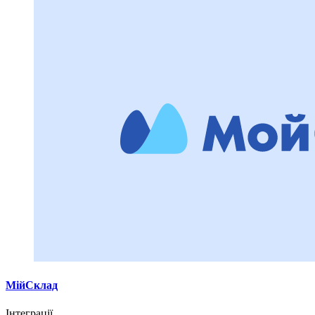
МійСклад
Інтеграції