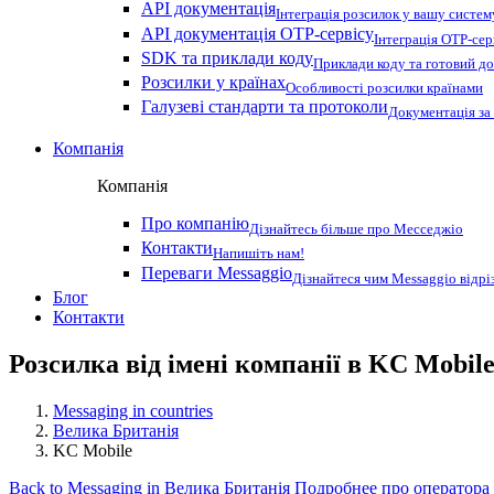
API документація
Інтеграція розсилок у вашу систем
API документація OTP-сервісу
Інтеграція OTP-сер
SDK та приклади коду
Приклади коду та готовий до
Розсилки у країнах
Особливості розсилки країнами
Галузеві стандарти та протоколи
Документація за
Компанія
Компанія
Про компанію
Дізнайтесь більше про Месседжіо
Контакти
Напишіть нам!
Переваги Messaggio
Дізнайтеся чим Messaggio відрі
Блог
Контакти
Розсилка від імені компанії в KC Mobil
Messaging in countries
Велика Британія
KC Mobile
Back to Messaging in Велика Британія
Подробнее про оператора