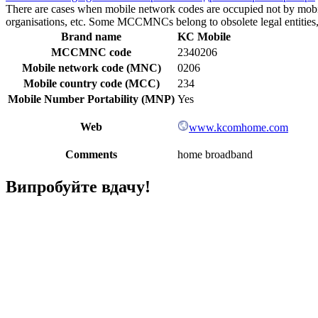
There are cases when mobile network codes are occupied not by mobile c
organisations, etc. Some MCCMNCs belong to obsolete legal entities, a
Brand name
KC Mobile
MCCMNC code
2340206
Mobile network code (MNC)
0206
Mobile country code (MCC)
234
Mobile Number Portability (MNP)
Yes
Web
www.kcomhome.com
Comments
home broadband
Випробуйте вдачу!