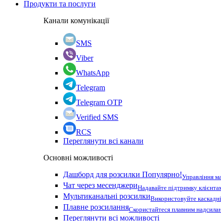
Продукти та послуги
Канали комунікації
SMS
Viber
WhatsApp
Telegram
Telegram OTP
Verified SMS
RCS
Переглянути всі канали
Основні можливості
Дашборд для розсилки
Популярно!
Управління м
Чат через месенджери
Надавайте підтримку клієнта
Мультиканальні розсилки
Використовуйте каскадні
Плавне розсилання
Скористайтеся плавним надсилан
Переглянути всі можливості