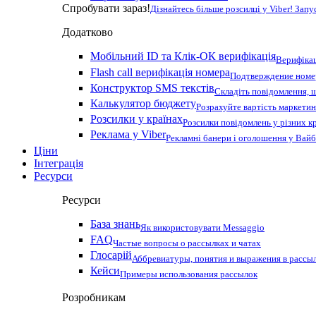
Спробувати зараз!
Дізнайтесь більше розсилці у Viber! Зап
Додатково
Мобільний ID та Клік-ОК верифікація
Верифікац
Flash call верифікація номера
Подтверждение номер
Конструктор SMS текстів
Складіть повідомлення, 
Калькулятор бюджету
Розрахуйте вартість маркетин
Розсилки у країнах
Розсилки повідомлень у різних к
Реклама у Viber
Рекламні банери і оголошення у Вай
Ціни
Інтеграція
Ресурси
Ресурси
База знань
Як використовувати Messaggio
FAQ
Частые вопросы о рассылках и чатах
Глосарій
Аббревиатуры, понятия и выражения в рассы
Кейси
Примеры использования рассылок
Розробникам