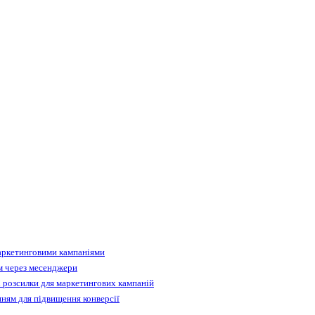
аркетинговими кампаніями
м через месенджери
 розсилки для маркетингових кампаній
ням для підвищення конверсії