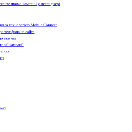
ускайте промо-кампанії у месенджері
ія за технологією Mobile Connect
а телефона на сайте
що залучає
гової кампанії
раїнах
бер
лках