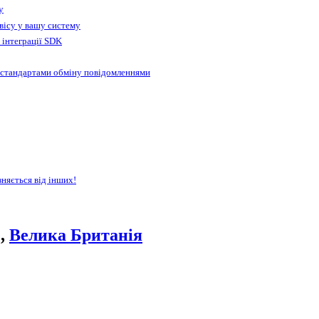
у
вісу у вашу систему
 інтеграції SDK
 стандартами обміну повідомленнями
зняється від інших!
e,
Велика Британія