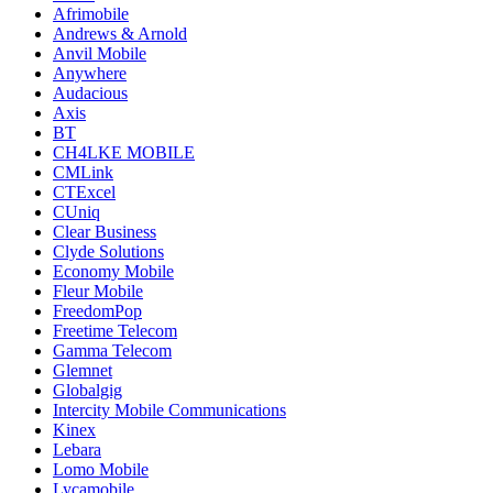
Afrimobile
Andrews & Arnold
Anvil Mobile
Anywhere
Audacious
Axis
BT
CH4LKE MOBILE
CMLink
CTExcel
CUniq
Clear Business
Clyde Solutions
Economy Mobile
Fleur Mobile
FreedomPop
Freetime Telecom
Gamma Telecom
Glemnet
Globalgig
Intercity Mobile Communications
Kinex
Lebara
Lomo Mobile
Lycamobile