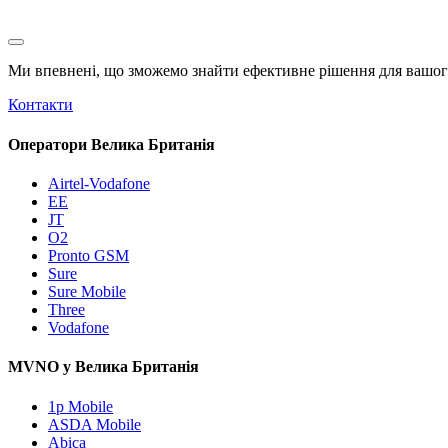
Ми впевнені, що зможемо знайти ефективне рішення для вашого
Контакти
Оператори Велика Британія
Airtel-Vodafone
EE
JT
O2
Pronto GSM
Sure
Sure Mobile
Three
Vodafone
MVNO у Велика Британія
1p Mobile
ASDA Mobile
Abica