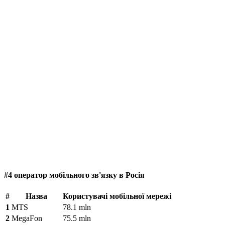
#4 оператор мобільного зв'язку в Росія
#
Назва
Користувачі мобільної мережі
1
MTS
78.1 mln
2
MegaFon
75.5 mln