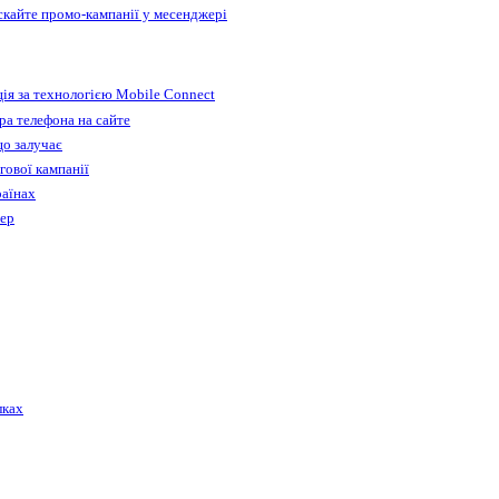
ускайте промо-кампанії у месенджері
ія за технологією Mobile Connect
а телефона на сайте
що залучає
гової кампанії
раїнах
бер
лках