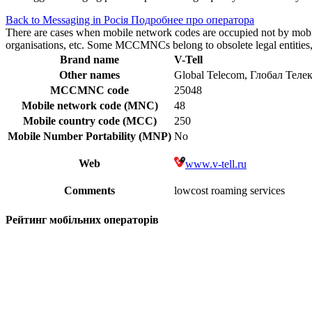
Back to Messaging in Росія
Подробнее про оператора
There are cases when mobile network codes are occupied not by mobile c
organisations, etc. Some MCCMNCs belong to obsolete legal entities, a
Brand name
V-Tell
Other names
Global Telecom, Глобал Теле
MCCMNC code
25048
Mobile network code (MNC)
48
Mobile country code (MCC)
250
Mobile Number Portability (MNP)
No
Web
www.v-tell.ru
Comments
lowcost roaming services
Рейтинг мобільних операторів