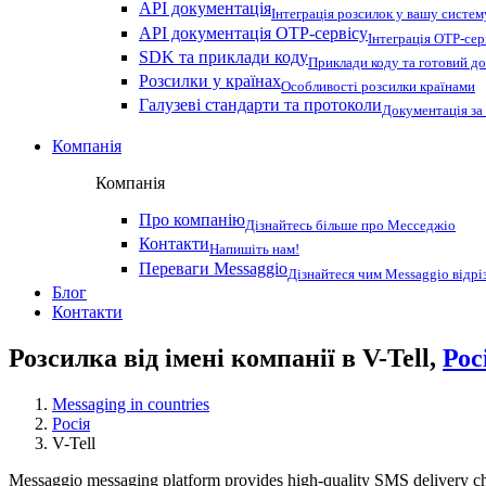
API документація
Інтеграція розсилок у вашу систем
API документація OTP-сервісу
Інтеграція OTP-сер
SDK та приклади коду
Приклади коду та готовий до
Розсилки у країнах
Особливості розсилки країнами
Галузеві стандарти та протоколи
Документація за
Компанія
Компанія
Про компанію
Дізнайтесь більше про Месседжіо
Контакти
Напишіть нам!
Переваги Messaggio
Дізнайтеся чим Messaggio відрі
Блог
Контакти
Розсилка від імені компанії в V-Tell,
Рос
Messaging in countries
Росія
V-Tell
Messaggio messaging platform provides high-quality SMS delivery cha