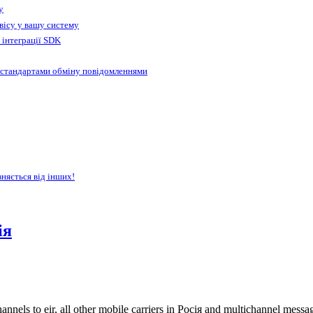
у
вісу у вашу систему
 інтеграції SDK
 стандартами обміну повідомленнями
зняється від інших!
ія
nnels to eir, all other mobile carriers in Росія and multichannel mess