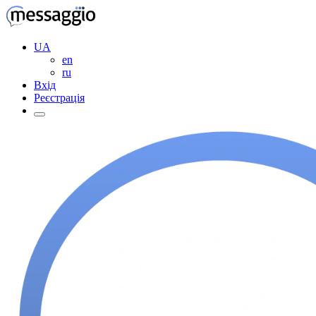
UA
en
ru
Вхід
Реєстрація