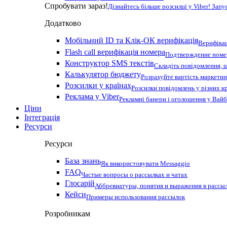
Спробувати зараз!
Дізнайтесь більше розсилці у Viber! Зап
Додатково
Мобільний ID та Клік-ОК верифікація
Верифікац
Flash call верифікація номера
Подтверждение номер
Конструктор SMS текстів
Складіть повідомлення, 
Калькулятор бюджету
Розрахуйте вартість маркетин
Розсилки у країнах
Розсилки повідомлень у різних к
Реклама у Viber
Рекламні банери і оголошення у Вай
Ціни
Інтеграція
Ресурси
Ресурси
База знань
Як використовувати Messaggio
FAQ
Частые вопросы о рассылках и чатах
Глосарій
Аббревиатуры, понятия и выражения в рассы
Кейси
Примеры использования рассылок
Розробникам