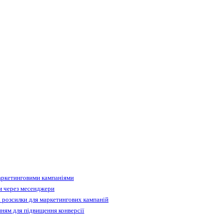
аркетинговими кампаніями
м через месенджери
 розсилки для маркетингових кампаній
ням для підвищення конверсії