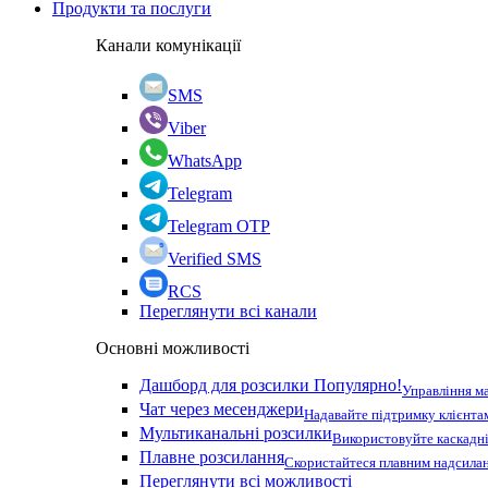
Продукти та послуги
Канали комунікації
SMS
Viber
WhatsApp
Telegram
Telegram OTP
Verified SMS
RCS
Переглянути всі канали
Основні можливості
Дашборд для розсилки
Популярно!
Управління м
Чат через месенджери
Надавайте підтримку клієнта
Мультиканальні розсилки
Використовуйте каскадні
Плавне розсилання
Скористайтеся плавним надсилан
Переглянути всі можливості