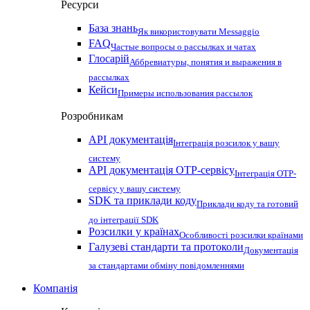
Ресурси
База знань
Як використовувати Messaggio
FAQ
Частые вопросы о рассылках и чатах
Глосарій
Аббревиатуры, понятия и выражения в
рассылках
Кейси
Примеры использования рассылок
Розробникам
API документація
Інтеграція розсилок у вашу
систему
API документація OTP-сервісу
Інтеграція OTP-
сервісу у вашу систему
SDK та приклади коду
Приклади коду та готовий
до інтеграції SDK
Розсилки у країнах
Особливості розсилки країнами
Галузеві стандарти та протоколи
Документація
за стандартами обміну повідомленнями
Компанія