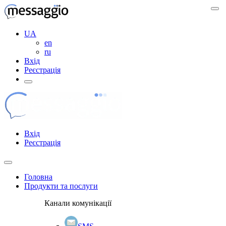
UA
en
ru
Вхід
Реєстрація
Вхід
Реєстрація
Головна
Продукти та послуги
Канали комунікації