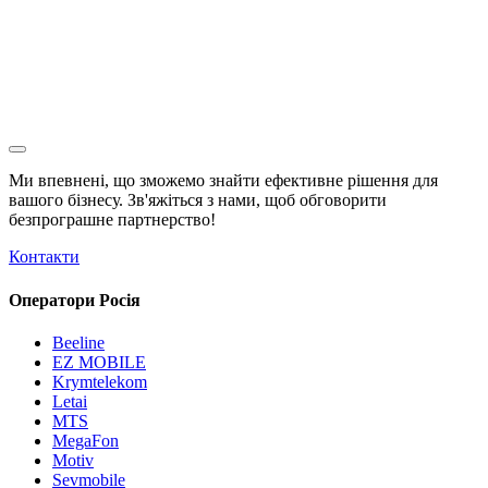
Ми впевнені, що зможемо знайти ефективне рішення для
вашого бізнесу. Зв'яжіться з нами, щоб обговорити
безпрограшне
партнерство!
Контакти
Оператори Росія
Beeline
EZ MOBILE
Krymtelekom
Letai
MTS
MegaFon
Motiv
Sevmobile