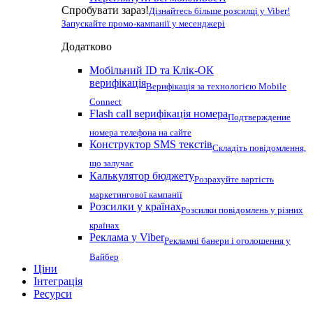
Спробувати зараз!
Дізнайтесь більше розсилці у Viber!
Запускайте промо-кампанії у месенджері
Додатково
Мобільний ID та Клік-ОК
верифікація
Верифікація за технологією Mobile
Connect
Flash call верифікація номера
Подтверждение
номера телефона на сайте
Конструктор SMS текстів
Складіть повідомлення,
що залучає
Калькулятор бюджету
Розрахуйте вартість
маркетингової кампанії
Розсилки у країнах
Розсилки повідомлень у різних
країнах
Реклама у Viber
Рекламні банери і оголошення у
Вайбер
Ціни
Інтеграція
Ресурси