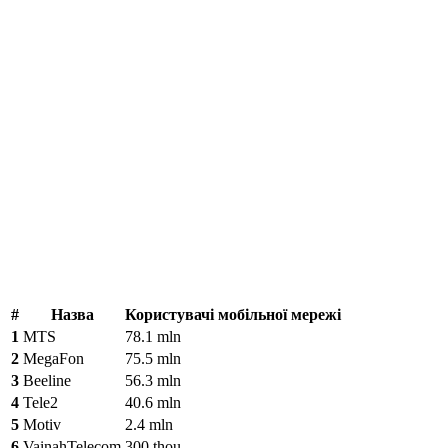
#
Назва
Користувачі мобільної мережі
1
MTS
78.1 mln
2
MegaFon
75.5 mln
3
Beeline
56.3 mln
4
Tele2
40.6 mln
5
Motiv
2.4 mln
6
VainahTelecom
300 thou