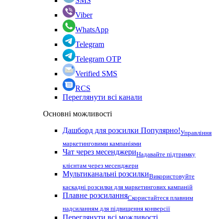
SMS
Viber
WhatsApp
Telegram
Telegram OTP
Verified SMS
RCS
Переглянути всі канали
Основні можливості
Дашборд для розсилки
Популярно!
Управління
маркетинговими кампаніями
Чат через месенджери
Надавайте підтримку
клієнтам через месенджери
Мультиканальні розсилки
Використовуйте
каскадні розсилки для маркетингових кампаній
Плавне розсилання
Скористайтеся плавним
надсиланням для підвищення конверсії
Переглянути всі можливості