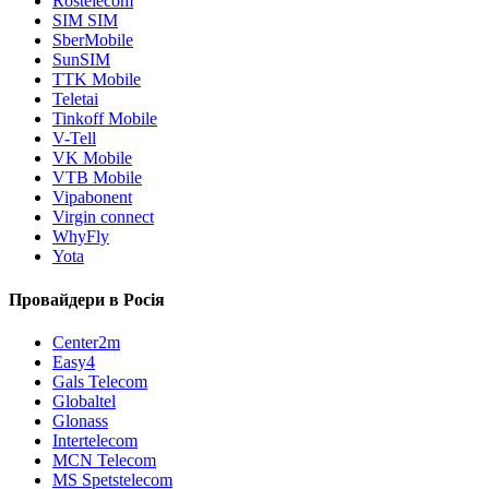
Rostelecom
SIM SIM
SberMobile
SunSIM
TTK Mobile
Teletai
Tinkoff Mobile
V-Tell
VK Mobile
VTB Mobile
Vipabonent
Virgin connect
WhyFly
Yota
Провайдери в Росія
Center2m
Easy4
Gals Telecom
Globaltel
Glonass
Intertelecom
MCN Telecom
MS Spetstelecom