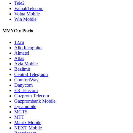
Tele2
VainahTelecom
Volna Mobile
Win Mobile
MVNO у Росія
12.ru
Allo Incognito
Almatel
Atlas
Avia Mobile
Bezlimit
Central Telegraph
ComfortWay
Danycom
ER Telecom
Gazprom Telecom
Gazprombank Mobile
Lycamobile
MGTS
MTT
Matrix Mobile
NEXT Mobile