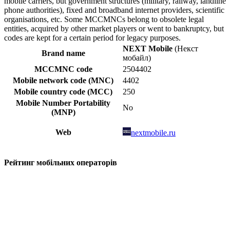
mobile carriers, but government structures (military, railway, landline
phone authorities), fixed and broadband internet providers, scientific
organisations, etc. Some MCCMNCs belong to obsolete legal
entities, acquired by other market players or went to bankruptcy, but
codes are kept for a certain period for legacy purposes.
NEXT Mobile
(Некст
Brand name
мобайл)
MCCMNC code
2504402
Mobile network code (MNC)
4402
Mobile country code (MCC)
250
Mobile Number Portability
No
(MNP)
Web
nextmobile.ru
Рейтинг мобільних операторів