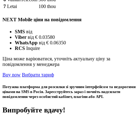
7
Letai
100 thou
NEXT Mobile ціни на повідомлення
SMS
від
Viber
від € 0.03580
WhatsApp
від € 0.06350
RCS
Inquire
Ціна може варіюватися, уточніть актуальну ціну за
повідомлення у менеджера
Buy now
Вибрати тариф
Потужна платформа для розсилки зі зручним інтерфейсом та недорогими
цінами на SMS в Росія. Зареєструйтесь зараз і почніть надсилати
повідомлення через особистий кабінет, плагіни або API.
Випробуйте вдачу!