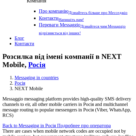
Компанія
Про компанію
Дізнайтесь більше про Месседжіо
Контакти
Напишіть нам!
Переваги Messaggio
Дізнайтеся чим Messaggio
відрізняється від інших!
Блог
Контакти
Розсилка від імені компанії в NEXT
Mobile,
Росія
Messaging in countries
Росія
NEXT Mobile
Messaggio messaging platform provides high-quality SMS delivery
channels to eir, all other mobile carriers in Росія and multichannel
message routing to popular messengers in Росія (Viber, WhatsApp,
RCS)
Back to Messaging in Росія
Подробнее про оператора
There are cases when mobile network codes are occupied not by