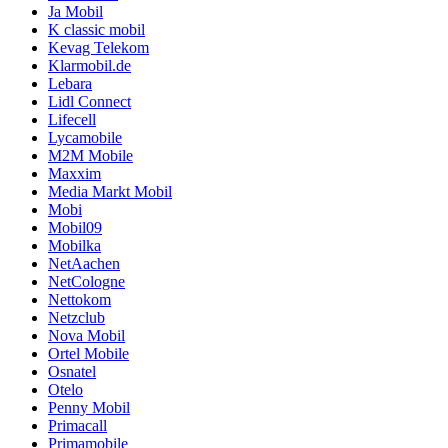
Ja Mobil
K classic mobil
Kevag Telekom
Klarmobil.de
Lebara
Lidl Connect
Lifecell
Lycamobile
M2M Mobile
Maxxim
Media Markt Mobil
Mobi
Mobil09
Mobilka
NetAachen
NetCologne
Nettokom
Netzclub
Nova Mobil
Ortel Mobile
Osnatel
Otelo
Penny Mobil
Primacall
Primamobile