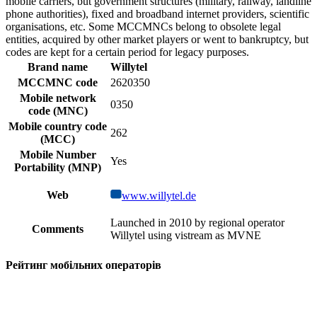
mobile carriers, but government structures (military, railway, landline
phone authorities), fixed and broadband internet providers, scientific
organisations, etc. Some MCCMNCs belong to obsolete legal
entities, acquired by other market players or went to bankruptcy, but
codes are kept for a certain period for legacy purposes.
Brand name
Willytel
MCCMNC code
2620350
Mobile network
0350
code (MNC)
Mobile country code
262
(MCC)
Mobile Number
Yes
Portability (MNP)
Web
www.willytel.de
Launched in 2010 by regional operator
Comments
Willytel using vistream as MVNE
Рейтинг мобільних операторів