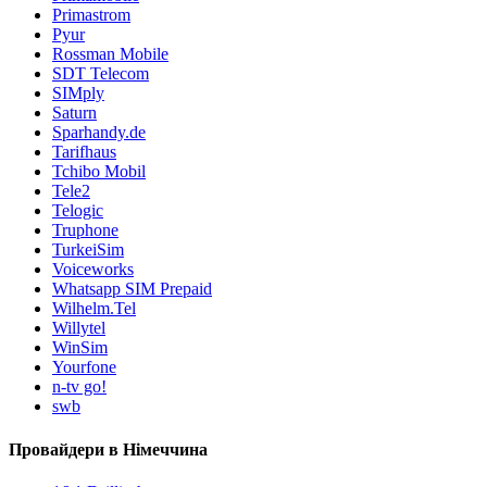
Primastrom
Pyur
Rossman Mobile
SDT Telecom
SIMply
Saturn
Sparhandy.de
Tarifhaus
Tchibo Mobil
Tele2
Telogic
Truphone
TurkeiSim
Voiceworks
Whatsapp SIM Prepaid
Wilhelm.Tel
Willytel
WinSim
Yourfone
n-tv go!
swb
Провайдери в Німеччина