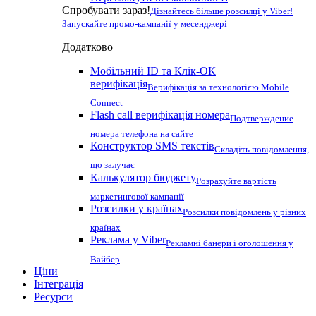
Спробувати зараз!
Дізнайтесь більше розсилці у Viber!
Запускайте промо-кампанії у месенджері
Додатково
Мобільний ID та Клік-ОК
верифікація
Верифікація за технологією Mobile
Connect
Flash call верифікація номера
Подтверждение
номера телефона на сайте
Конструктор SMS текстів
Складіть повідомлення,
що залучає
Калькулятор бюджету
Розрахуйте вартість
маркетингової кампанії
Розсилки у країнах
Розсилки повідомлень у різних
країнах
Реклама у Viber
Рекламні банери і оголошення у
Вайбер
Ціни
Інтеграція
Ресурси