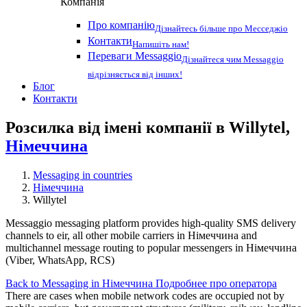
Компанія
Про компанію
Дізнайтесь більше про Месседжіо
Контакти
Напишіть нам!
Переваги Messaggio
Дізнайтеся чим Messaggio
відрізняється від інших!
Блог
Контакти
Розсилка від імені компанії в Willytel,
Німеччина
Messaging in countries
Німеччина
Willytel
Messaggio messaging platform provides high-quality SMS delivery
channels to eir, all other mobile carriers in Німеччина and
multichannel message routing to popular messengers in Німеччина
(Viber, WhatsApp, RCS)
Back to Messaging in Німеччина
Подробнее про оператора
There are cases when mobile network codes are occupied not by