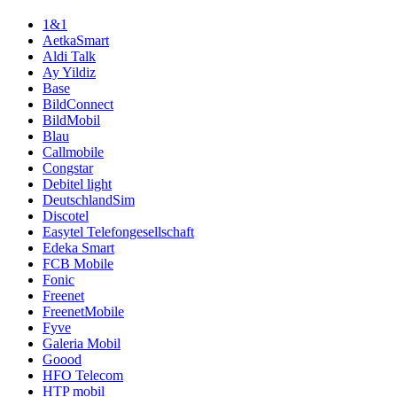
1&1
AetkaSmart
Aldi Talk
Ay Yildiz
Base
BildConnect
BildMobil
Blau
Callmobile
Congstar
Debitel light
DeutschlandSim
Discotel
Easytel Telefongesellschaft
Edeka Smart
FCB Mobile
Fonic
Freenet
FreenetMobile
Fyve
Galeria Mobil
Goood
HFO Telecom
HTP mobil