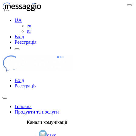
UA
en
ru
Вхід
Реєстрація
Вхід
Реєстрація
Головна
Продукти та послуги
Канали комунікації