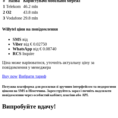
#
Назва
Користувачі мобільної мережі
1
Telekom
46.2 mln
2
O2
43.8 mln
3
Vodafone
29.8 mln
Willytel ціни на повідомлення
SMS
від
Viber
від € 0.02750
WhatsApp
від € 0.08740
RCS
Inquire
Ціна може варіюватися, уточніть актуальну ціну за
повідомлення у менеджера
Buy now
Вибрати тариф
Потужна платформа для розсилки зі зручним інтерфейсом та недорогими
цінами на SMS в Німеччина. Зареєструйтесь зараз і почніть надсилати
повідомлення через особистий кабінет, плагіни або API.
Випробуйте вдачу!