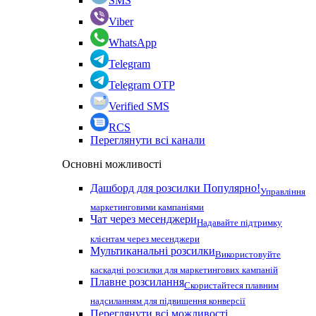
SMS
Viber
WhatsApp
Telegram
Telegram OTP
Verified SMS
RCS
Переглянути всі канали
Основні можливості
Дашборд для розсилки
Популярно!
Управління
маркетинговими кампаніями
Чат через месенджери
Надавайте підтримку
клієнтам через месенджери
Мультиканальні розсилки
Використовуйте
каскадні розсилки для маркетингових кампаній
Плавне розсилання
Скористайтеся плавним
надсиланням для підвищення конверсії
Переглянути всі можливості