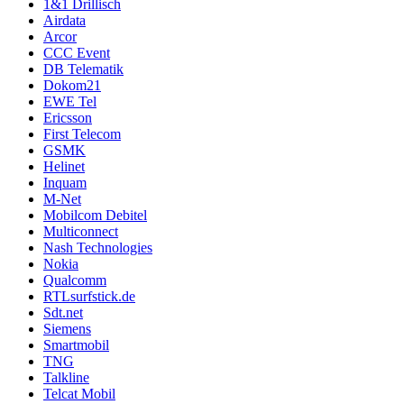
1&1 Drillisch
Airdata
Arcor
CCC Event
DB Telematik
Dokom21
EWE Tel
Ericsson
First Telecom
GSMK
Helinet
Inquam
M-Net
Mobilcom Debitel
Multiconnect
Nash Technologies
Nokia
Qualcomm
RTLsurfstick.de
Sdt.net
Siemens
Smartmobil
TNG
Talkline
Telcat Mobil