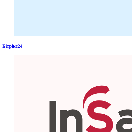
Бітрікс24