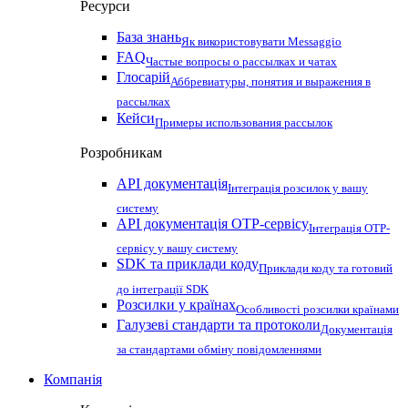
Ресурси
База знань
Як використовувати Messaggio
FAQ
Частые вопросы о рассылках и чатах
Глосарій
Аббревиатуры, понятия и выражения в
рассылках
Кейси
Примеры использования рассылок
Розробникам
API документація
Інтеграція розсилок у вашу
систему
API документація OTP-сервісу
Інтеграція OTP-
сервісу у вашу систему
SDK та приклади коду
Приклади коду та готовий
до інтеграції SDK
Розсилки у країнах
Особливості розсилки країнами
Галузеві стандарти та протоколи
Документація
за стандартами обміну повідомленнями
Компанія