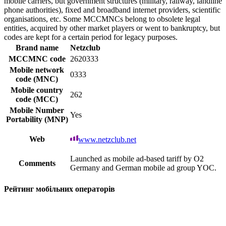
mobile carriers, but government structures (military, railway, landline
phone authorities), fixed and broadband internet providers, scientific
organisations, etc. Some MCCMNCs belong to obsolete legal
entities, acquired by other market players or went to bankruptcy, but
codes are kept for a certain period for legacy purposes.
Brand name
Netzclub
MCCMNC code
2620333
Mobile network
0333
code (MNC)
Mobile country
262
code (MCC)
Mobile Number
Yes
Portability (MNP)
Web
www.netzclub.net
Launched as mobile ad-based tariff by O2
Comments
Germany and German mobile ad group YOC.
Рейтинг мобільних операторів