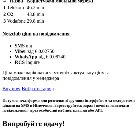
#
Назва
Користувачі мобільної мережі
1
Telekom
46.2 mln
2
O2
43.8 mln
3
Vodafone
29.8 mln
Netzclub ціни на повідомлення
SMS
від
Viber
від € 0.02750
WhatsApp
від € 0.08740
RCS
Inquire
Ціна може варіюватися, уточніть актуальну ціну за
повідомлення у менеджера
Buy now
Вибрати тариф
Потужна платформа для розсилки зі зручним інтерфейсом та недорогими
цінами на SMS в Німеччина. Зареєструйтесь зараз і почніть надсилати
повідомлення через особистий кабінет, плагіни або API.
Випробуйте вдачу!