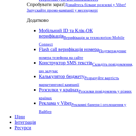
Спробувати зараз!
Дізнайтесь більше розсилці у Viber!
Запускайте промо-кампанії у месенджері
Додатково
Мобільний ID та Клік-ОК
верифікація
Верифікація за технологією Mobile
Connect
Flash call верифікація номера
Подтверждение
номера телефона на сайте
Конструктор SMS текстів
Складіть повідомлення,
що залучає
Калькулятор бюджету
Розрахуйте вартість
маркетингової кампанії
Розсилки у країнах
Розсилки повідомлень у різних
країнах
Реклама у Viber
Рекламні банери і оголошення у
Вайбер
Ціни
Інтеграція
Ресурси