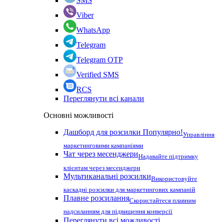
SMS
Viber
WhatsApp
Telegram
Telegram OTP
Verified SMS
RCS
Переглянути всі канали
Основні можливості
Дашборд для розсилки
Популярно!
Управління
маркетинговими кампаніями
Чат через месенджери
Надавайте підтримку
клієнтам через месенджери
Мультиканальні розсилки
Використовуйте
каскадні розсилки для маркетингових кампаній
Плавне розсилання
Скористайтеся плавним
надсиланням для підвищення конверсії
Переглянути всі можливості