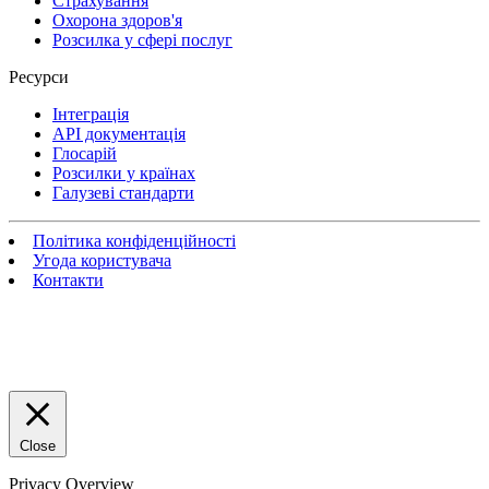
Страхування
Охорона здоров'я
Розсилка у сфері послуг
Ресурси
Інтеграція
API документація
Глосарій
Розсилки у країнах
Галузеві стандарти
Політика конфіденційності
Угода користувача
Контакти
Close
Privacy Overview