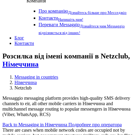
Компанія
Про компанію
Дізнайтесь більше про Месседжіо
Контакти
Напишіть нам!
Переваги Messaggio
Дізнайтеся чим Messaggio
відрізняється від інших!
Блог
Контакти
Розсилка від імені компанії в Netzclub,
Німеччина
Messaging in countries
Німеччина
Netzclub
Messaggio messaging platform provides high-quality SMS delivery
channels to eir, all other mobile carriers in Німеччина and
multichannel message routing to popular messengers in Німеччина
(Viber, WhatsApp, RCS)
Back to Messaging in Німеччина
Подробнее про оператора
There are cases when mobile network codes are occupied not by