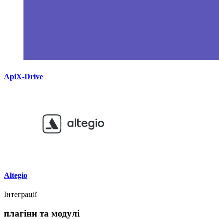
ApiX-Drive
Altegio
Інтеграції
плагіни та модулі