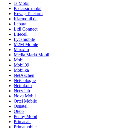
Ja Mobil
K classic mobil
Kevag Telekom
Klarmobil.de
Lebara
Lidl Connect
Lifecell
Lycamobile
M2M Mobile
Maxxim
Media Markt Mobil
Mobi
Mobil09
Mobilka
NetAachen
NetCologne
Nettokom
Netzclub
Nova Mobil
Ortel Mobile
Osnatel
Otelo
Penny Mobil
Primacall
Primamobile