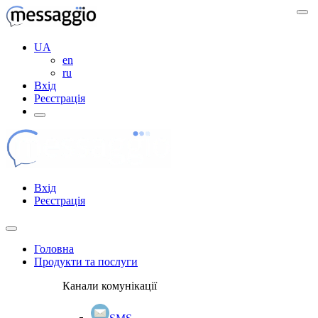
UA
en
ru
Вхід
Реєстрація
Вхід
Реєстрація
Головна
Продукти та послуги
Канали комунікації