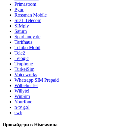
Primastrom
Pyur
Rossman Mobile
SDT Telecom
SIMply
Saturn
Sparhandy.de
Tarifhaus
Tchibo Mobil
Tele2
Telogic
Truphone
TurkeiSim
Voiceworks
Whatsapp SIM Prepaid
Wilhelm.Tel
Willytel
WinSim
Yourfone
n-tv go!
swb
Провайдери в Німеччина