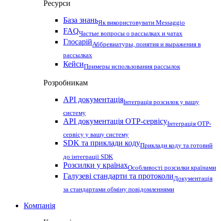
Ресурси
База знань
Як використовувати Messaggio
FAQ
Частые вопросы о рассылках и чатах
Глосарій
Аббревиатуры, понятия и выражения в
рассылках
Кейси
Примеры использования рассылок
Розробникам
API документація
Інтеграція розсилок у вашу
систему
API документація OTP-сервісу
Інтеграція OTP-
сервісу у вашу систему
SDK та приклади коду
Приклади коду та готовий
до інтеграції SDK
Розсилки у країнах
Особливості розсилки країнами
Галузеві стандарти та протоколи
Документація
за стандартами обміну повідомленнями
Компанія