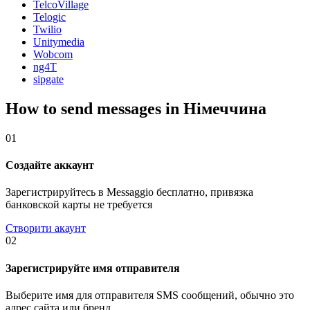
TelcoVillage
Telogic
Twilio
Unitymedia
Wobcom
ng4T
sipgate
How to send messages in Німеччина
01
Создайте аккаунт
Зарегистрируйтесь в Messaggio бесплатно, привязка
банковской карты не требуется
Створити акаунт
02
Зарегистрируйте имя отправителя
Выберите имя для отправителя SMS сообщений, обычно это
адрес сайта или бренд