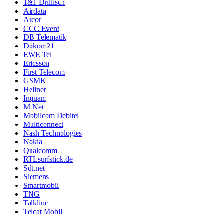
1&1 Drillisch
Airdata
Arcor
CCC Event
DB Telematik
Dokom21
EWE Tel
Ericsson
First Telecom
GSMK
Helinet
Inquam
M-Net
Mobilcom Debitel
Multiconnect
Nash Technologies
Nokia
Qualcomm
RTLsurfstick.de
Sdt.net
Siemens
Smartmobil
TNG
Talkline
Telcat Mobil