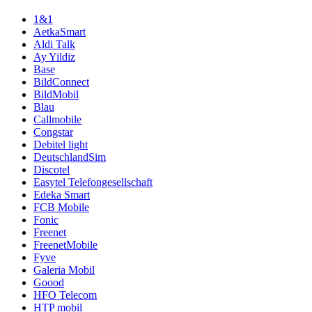
1&1
AetkaSmart
Aldi Talk
Ay Yildiz
Base
BildConnect
BildMobil
Blau
Callmobile
Congstar
Debitel light
DeutschlandSim
Discotel
Easytel Telefongesellschaft
Edeka Smart
FCB Mobile
Fonic
Freenet
FreenetMobile
Fyve
Galeria Mobil
Goood
HFO Telecom
HTP mobil