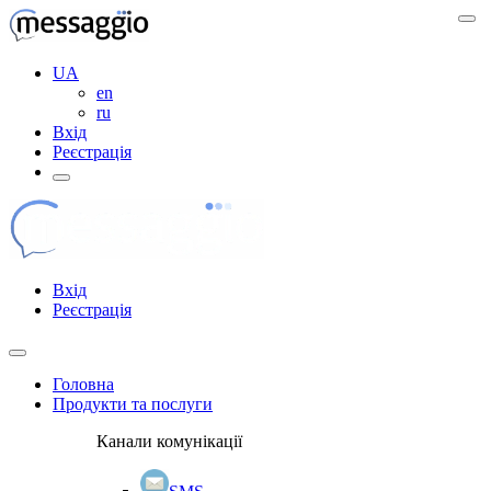
UA
en
ru
Вхід
Реєстрація
Вхід
Реєстрація
Головна
Продукти та послуги
Канали комунікації