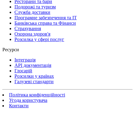
Ресторани та бари
Подорожі та туризм
Служба доставки
Програмне забезпечення та IT
Банківська справа та Фінанси
Страхування
Охорона здоров'я
Розсилка у сфері послуг
Ресурси
Інтеграція
API документація
Глосарій
Розсилки у країнах
Галузеві стандарти
Політика конфіденційності
Угода користувача
Контакти