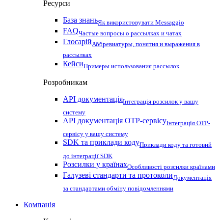
Ресурси
База знань
Як використовувати Messaggio
FAQ
Частые вопросы о рассылках и чатах
Глосарій
Аббревиатуры, понятия и выражения в
рассылках
Кейси
Примеры использования рассылок
Розробникам
API документація
Інтеграція розсилок у вашу
систему
API документація OTP-сервісу
Інтеграція OTP-
сервісу у вашу систему
SDK та приклади коду
Приклади коду та готовий
до інтеграції SDK
Розсилки у країнах
Особливості розсилки країнами
Галузеві стандарти та протоколи
Документація
за стандартами обміну повідомленнями
Компанія