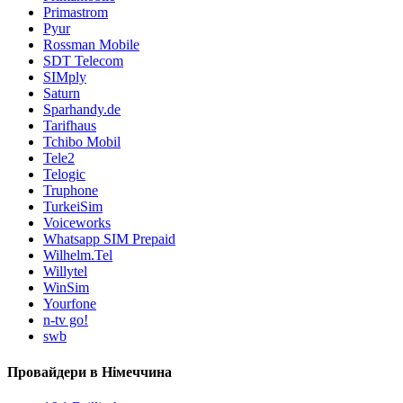
Primastrom
Pyur
Rossman Mobile
SDT Telecom
SIMply
Saturn
Sparhandy.de
Tarifhaus
Tchibo Mobil
Tele2
Telogic
Truphone
TurkeiSim
Voiceworks
Whatsapp SIM Prepaid
Wilhelm.Tel
Willytel
WinSim
Yourfone
n-tv go!
swb
Провайдери в Німеччина