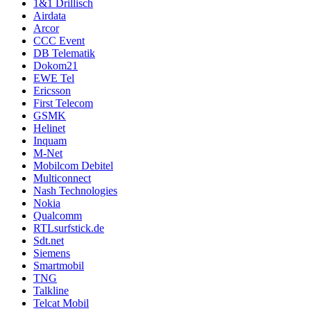
1&1 Drillisch
Airdata
Arcor
CCC Event
DB Telematik
Dokom21
EWE Tel
Ericsson
First Telecom
GSMK
Helinet
Inquam
M-Net
Mobilcom Debitel
Multiconnect
Nash Technologies
Nokia
Qualcomm
RTLsurfstick.de
Sdt.net
Siemens
Smartmobil
TNG
Talkline
Telcat Mobil