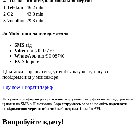
#
Назва
Користувачі мобільної мережі
1
Telekom
46.2 mln
2
O2
43.8 mln
3
Vodafone
29.8 mln
Ja Mobil ціни на повідомлення
SMS
від
Viber
від € 0.02750
WhatsApp
від € 0.08740
RCS
Inquire
Ціна може варіюватися, уточніть актуальну ціну за
повідомлення у менеджера
Buy now
Вибрати тариф
Потужна платформа для розсилки зі зручним інтерфейсом та недорогими
цінами на SMS в Німеччина. Зареєструйтесь зараз і почніть надсилати
повідомлення через особистий кабінет, плагіни або API.
Випробуйте вдачу!