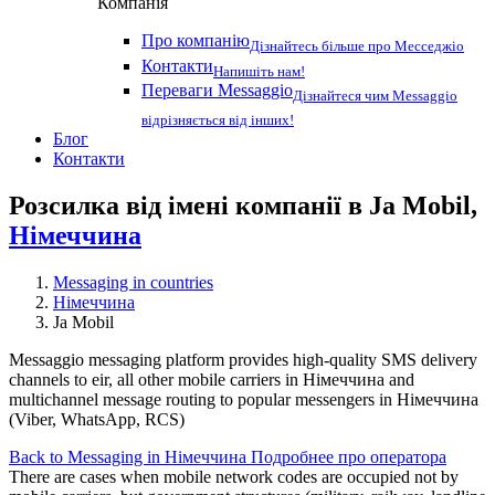
Компанія
Про компанію
Дізнайтесь більше про Месседжіо
Контакти
Напишіть нам!
Переваги Messaggio
Дізнайтеся чим Messaggio
відрізняється від інших!
Блог
Контакти
Розсилка від імені компанії в Ja Mobil,
Німеччина
Messaging in countries
Німеччина
Ja Mobil
Messaggio messaging platform provides high-quality SMS delivery
channels to eir, all other mobile carriers in Німеччина and
multichannel message routing to popular messengers in Німеччина
(Viber, WhatsApp, RCS)
Back to Messaging in Німеччина
Подробнее про оператора
There are cases when mobile network codes are occupied not by