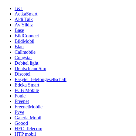
1&1
AetkaSmart
Aldi Talk
Ay Yildiz
Base
BildConnect
BildMobil
Blau
Callmobile
Congstar
Debitel light
DeutschlandSim
Discotel
Easytel Telefongesellschaft
Edeka Smart
FCB Mobile
Fonic
Freenet
FreenetMobile
Fyve
Galeria Mobil
Goood
HFO Telecom
HTP mobil