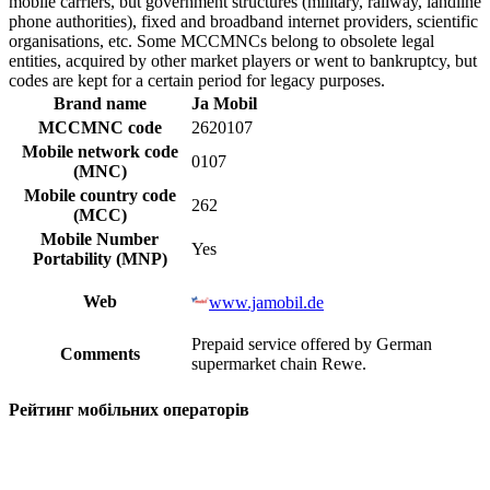
mobile carriers, but government structures (military, railway, landline
phone authorities), fixed and broadband internet providers, scientific
organisations, etc. Some MCCMNCs belong to obsolete legal
entities, acquired by other market players or went to bankruptcy, but
codes are kept for a certain period for legacy purposes.
Brand name
Ja Mobil
MCCMNC code
2620107
Mobile network code
0107
(MNC)
Mobile country code
262
(MCC)
Mobile Number
Yes
Portability (MNP)
Web
www.jamobil.de
Prepaid service offered by German
Comments
supermarket chain Rewe.
Рейтинг мобільних операторів