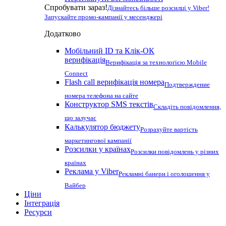
Спробувати зараз!
Дізнайтесь більше розсилці у Viber!
Запускайте промо-кампанії у месенджері
Додатково
Мобільний ID та Клік-ОК
верифікація
Верифікація за технологією Mobile
Connect
Flash call верифікація номера
Подтверждение
номера телефона на сайте
Конструктор SMS текстів
Складіть повідомлення,
що залучає
Калькулятор бюджету
Розрахуйте вартість
маркетингової кампанії
Розсилки у країнах
Розсилки повідомлень у різних
країнах
Реклама у Viber
Рекламні банери і оголошення у
Вайбер
Ціни
Інтеграція
Ресурси