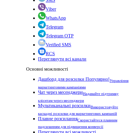
SMS
Viber
WhatsApp
Telegram
Telegram OTP
Verified SMS
RCS
Переглянути всі канали
Основні можливості
Дашборд для розсилки
Популярно!
Управління
маркетинговими кампаніями
Чат через месенджери
Надавайте підтримку
клієнтам через месенджери
Мультиканальні розсилки
Використовуйте
каскадні розсилки для маркетингових кампаній
Плавне розсилання
Скористайтеся плавним
надсиланням для підвищення конверсії
Переглянути всі можливості