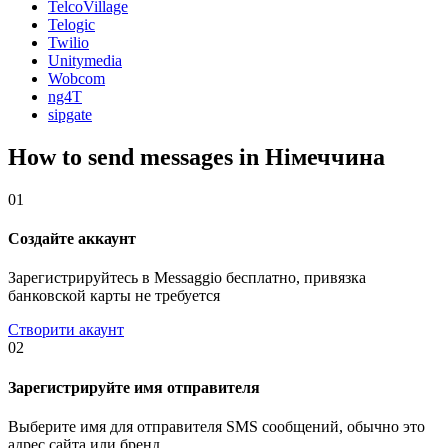
TelcoVillage
Telogic
Twilio
Unitymedia
Wobcom
ng4T
sipgate
How to send messages in Німеччина
01
Создайте аккаунт
Зарегистрируйтесь в Messaggio бесплатно, привязка
банковской карты не требуется
Створити акаунт
02
Зарегистрируйте имя отправителя
Выберите имя для отправителя SMS сообщений, обычно это
адрес сайта или бренд