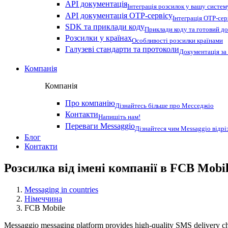
API документація
Інтеграція розсилок у вашу систем
API документація OTP-сервісу
Інтеграція OTP-сер
SDK та приклади коду
Приклади коду та готовий до
Розсилки у країнах
Особливості розсилки країнами
Галузеві стандарти та протоколи
Документація за
Компанія
Компанія
Про компанію
Дізнайтесь більше про Месседжіо
Контакти
Напишіть нам!
Переваги Messaggio
Дізнайтеся чим Messaggio відрі
Блог
Контакти
Розсилка від імені компанії в FCB Mobi
Messaging in countries
Німеччина
FCB Mobile
Messaggio messaging platform provides high-quality SMS delivery cha