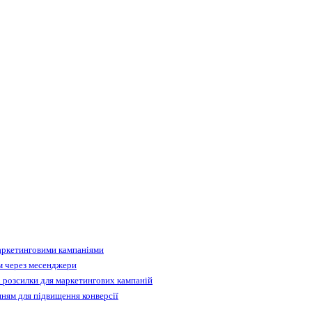
аркетинговими кампаніями
м через месенджери
 розсилки для маркетингових кампаній
ням для підвищення конверсії