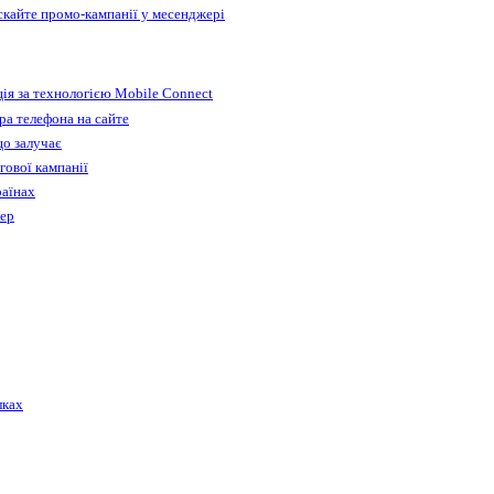
ускайте промо-кампанії у месенджері
ія за технологією Mobile Connect
а телефона на сайте
що залучає
гової кампанії
раїнах
бер
лках