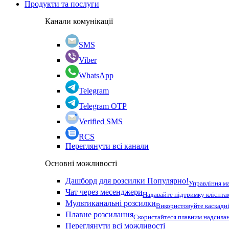
Продукти та послуги
Канали комунікації
SMS
Viber
WhatsApp
Telegram
Telegram OTP
Verified SMS
RCS
Переглянути всі канали
Основні можливості
Дашборд для розсилки
Популярно!
Управління м
Чат через месенджери
Надавайте підтримку клієнта
Мультиканальні розсилки
Використовуйте каскадні
Плавне розсилання
Скористайтеся плавним надсилан
Переглянути всі можливості