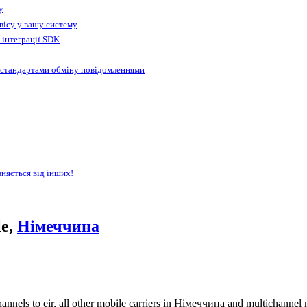
у
вісу у вашу систему
 інтеграції SDK
 стандартами обміну повідомленнями
зняється від інших!
le,
Німеччина
nnels to eir, all other mobile carriers in Німеччина and multichannel