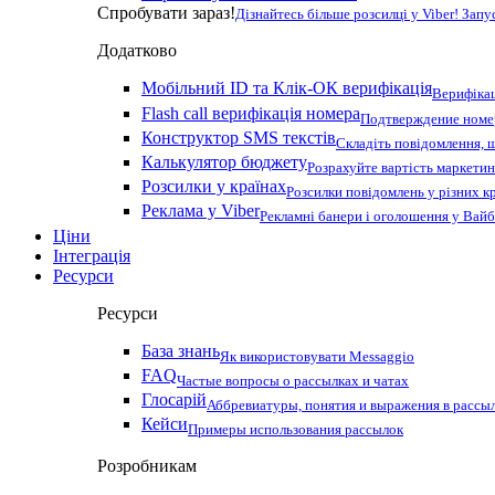
Спробувати зараз!
Дізнайтесь більше розсилці у Viber! Зап
Додатково
Мобільний ID та Клік-ОК верифікація
Верифікац
Flash call верифікація номера
Подтверждение номер
Конструктор SMS текстів
Складіть повідомлення, 
Калькулятор бюджету
Розрахуйте вартість маркетин
Розсилки у країнах
Розсилки повідомлень у різних к
Реклама у Viber
Рекламні банери і оголошення у Вай
Ціни
Інтеграція
Ресурси
Ресурси
База знань
Як використовувати Messaggio
FAQ
Частые вопросы о рассылках и чатах
Глосарій
Аббревиатуры, понятия и выражения в рассы
Кейси
Примеры использования рассылок
Розробникам