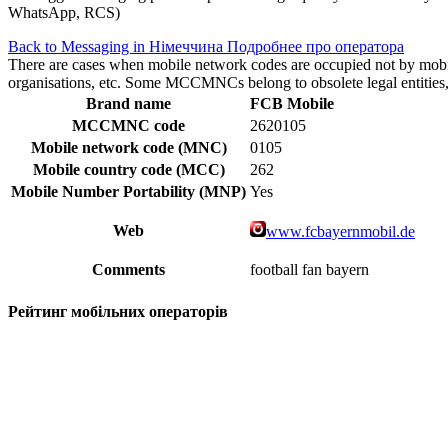
WhatsApp, RCS)
Back to Messaging in Німеччина
Подробнее про оператора
There are cases when mobile network codes are occupied not by mobile c
organisations, etc. Some MCCMNCs belong to obsolete legal entities, a
Brand name
FCB Mobile
MCCMNC code
2620105
Mobile network code (MNC)
0105
Mobile country code (MCC)
262
Mobile Number Portability (MNP)
Yes
Web
www.fcbayernmobil.de
Comments
football fan bayern
Рейтинг мобільних операторів