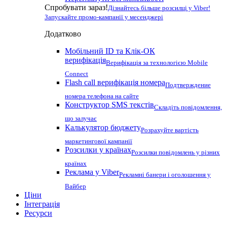
Спробувати зараз!
Дізнайтесь більше розсилці у Viber!
Запускайте промо-кампанії у месенджері
Додатково
Мобільний ID та Клік-ОК
верифікація
Верифікація за технологією Mobile
Connect
Flash call верифікація номера
Подтверждение
номера телефона на сайте
Конструктор SMS текстів
Складіть повідомлення,
що залучає
Калькулятор бюджету
Розрахуйте вартість
маркетингової кампанії
Розсилки у країнах
Розсилки повідомлень у різних
країнах
Реклама у Viber
Рекламні банери і оголошення у
Вайбер
Ціни
Інтеграція
Ресурси