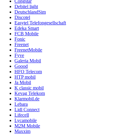
Congstar
Debitel light
DeutschlandSim
Discotel
Easytel Telefongesellschaft
Edeka Smart
FCB Mobile
Fonic
Freenet
FreenetMobile
Fyve
Galeria Mobil
Goood
HFO Telecom
HTP mobil
Ja Mobil
K classic mobil
Kevag Telekom
Klarmobil.de
Lebara
Lidl Connect
Lifecell
Lycamobile
M2M Mobile
Maxxim