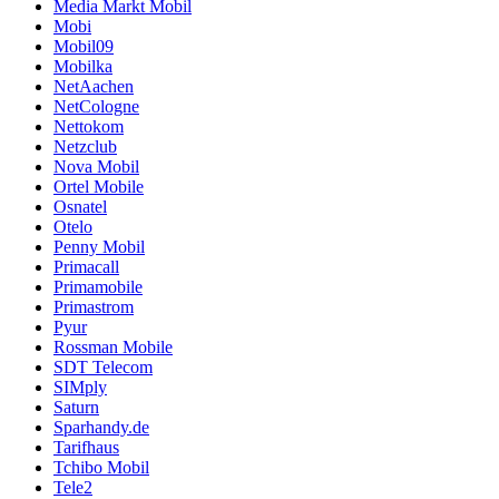
Media Markt Mobil
Mobi
Mobil09
Mobilka
NetAachen
NetCologne
Nettokom
Netzclub
Nova Mobil
Ortel Mobile
Osnatel
Otelo
Penny Mobil
Primacall
Primamobile
Primastrom
Pyur
Rossman Mobile
SDT Telecom
SIMply
Saturn
Sparhandy.de
Tarifhaus
Tchibo Mobil
Tele2