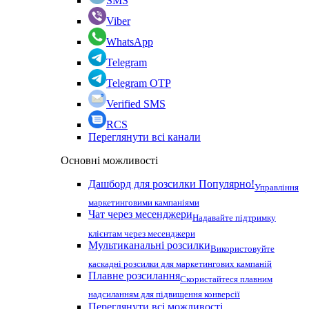
SMS
Viber
WhatsApp
Telegram
Telegram OTP
Verified SMS
RCS
Переглянути всі канали
Основні можливості
Дашборд для розсилки
Популярно!
Управління
маркетинговими кампаніями
Чат через месенджери
Надавайте підтримку
клієнтам через месенджери
Мультиканальні розсилки
Використовуйте
каскадні розсилки для маркетингових кампаній
Плавне розсилання
Скористайтеся плавним
надсиланням для підвищення конверсії
Переглянути всі можливості