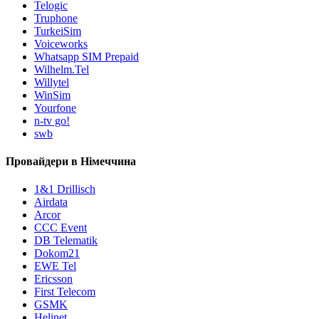
Telogic
Truphone
TurkeiSim
Voiceworks
Whatsapp SIM Prepaid
Wilhelm.Tel
Willytel
WinSim
Yourfone
n-tv go!
swb
Провайдери в Німеччина
1&1 Drillisch
Airdata
Arcor
CCC Event
DB Telematik
Dokom21
EWE Tel
Ericsson
First Telecom
GSMK
Helinet