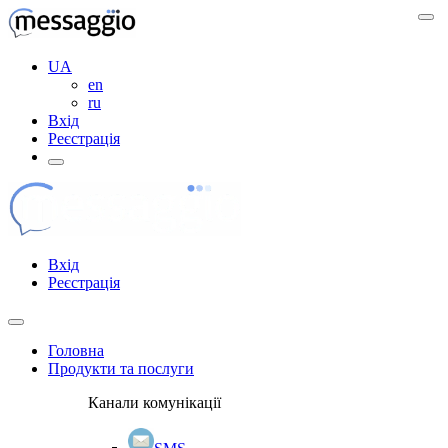
UA
en
ru
Вхід
Реєстрація
Вхід
Реєстрація
Головна
Продукти та послуги
Канали комунікації