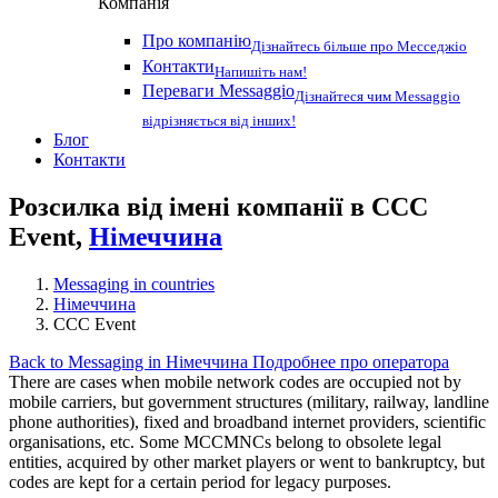
Компанія
Про компанію
Дізнайтесь більше про Месседжіо
Контакти
Напишіть нам!
Переваги Messaggio
Дізнайтеся чим Messaggio
відрізняється від інших!
Блог
Контакти
Розсилка від імені компанії в CCC
Event,
Німеччина
Messaging in countries
Німеччина
CCC Event
Back to Messaging in Німеччина
Подробнее про оператора
There are cases when mobile network codes are occupied not by
mobile carriers, but government structures (military, railway, landline
phone authorities), fixed and broadband internet providers, scientific
organisations, etc. Some MCCMNCs belong to obsolete legal
entities, acquired by other market players or went to bankruptcy, but
codes are kept for a certain period for legacy purposes.