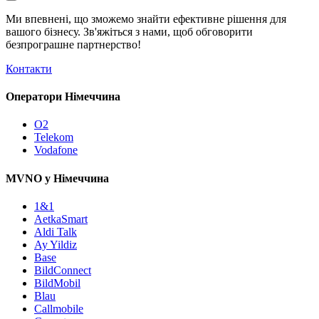
Ми впевнені, що зможемо знайти ефективне рішення для
вашого бізнесу. Зв'яжіться з нами, щоб обговорити
безпрограшне
партнерство!
Контакти
Оператори Німеччина
O2
Telekom
Vodafone
MVNO у Німеччина
1&1
AetkaSmart
Aldi Talk
Ay Yildiz
Base
BildConnect
BildMobil
Blau
Callmobile