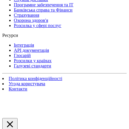
Програмне забезпечення та IT
Банківська справа та Фінанси
Страхування
Охорона здоров'я
Розсилка у сфері послуг
Ресурси
Інтеграція
API документація
Глосарій
Розсилки у країнах
Галузеві стандарти
Політика конфіденційності
Угода користувача
Контакти