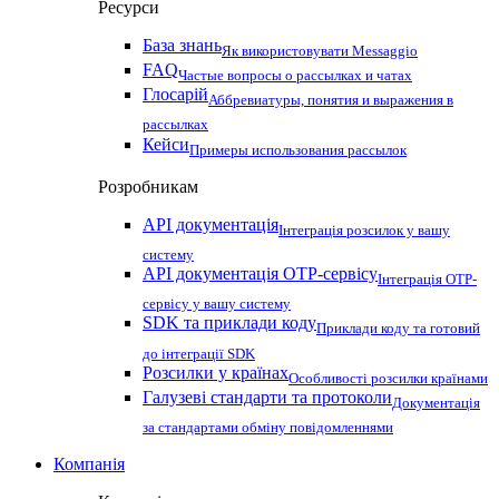
Ресурси
База знань
Як використовувати Messaggio
FAQ
Частые вопросы о рассылках и чатах
Глосарій
Аббревиатуры, понятия и выражения в
рассылках
Кейси
Примеры использования рассылок
Розробникам
API документація
Інтеграція розсилок у вашу
систему
API документація OTP-сервісу
Інтеграція OTP-
сервісу у вашу систему
SDK та приклади коду
Приклади коду та готовий
до інтеграції SDK
Розсилки у країнах
Особливості розсилки країнами
Галузеві стандарти та протоколи
Документація
за стандартами обміну повідомленнями
Компанія