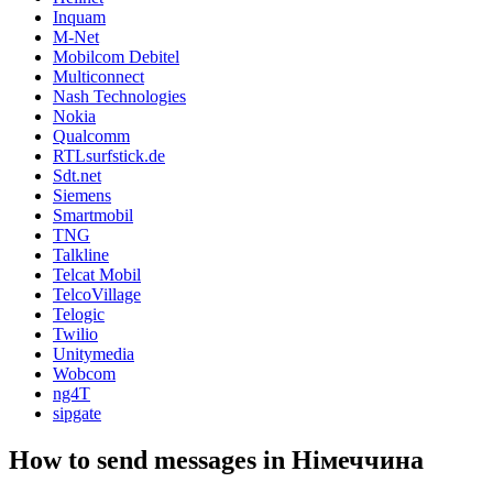
Inquam
M-Net
Mobilcom Debitel
Multiconnect
Nash Technologies
Nokia
Qualcomm
RTLsurfstick.de
Sdt.net
Siemens
Smartmobil
TNG
Talkline
Telcat Mobil
TelcoVillage
Telogic
Twilio
Unitymedia
Wobcom
ng4T
sipgate
How to send messages in Німеччина