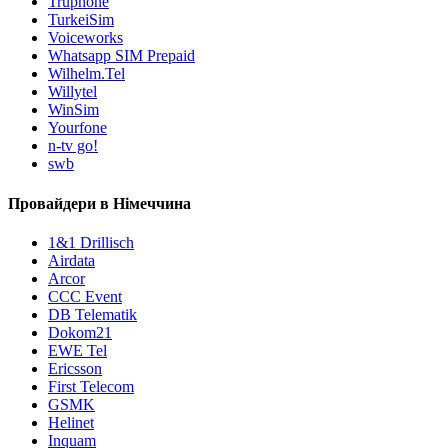
Truphone
TurkeiSim
Voiceworks
Whatsapp SIM Prepaid
Wilhelm.Tel
Willytel
WinSim
Yourfone
n-tv go!
swb
Провайдери в Німеччина
1&1 Drillisch
Airdata
Arcor
CCC Event
DB Telematik
Dokom21
EWE Tel
Ericsson
First Telecom
GSMK
Helinet
Inquam