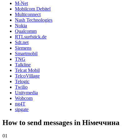
M-Net
Mobilcom Debitel
Multiconnect
Nash Technologies
Nokia
Qualcomm
RTLsurfstick.de
Sdt.net
Siemens
Smartmobil
TNG
Talkline
Telcat Mobil
TelcoVillage
Telogic
Twilio
Unitymedia
Wobcom
ng4T
sipgate
How to send messages in Німеччина
01