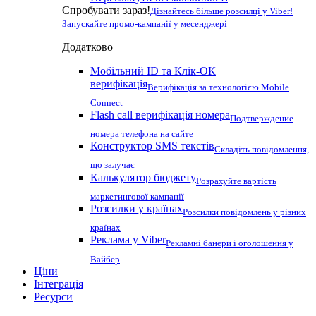
Спробувати зараз!
Дізнайтесь більше розсилці у Viber!
Запускайте промо-кампанії у месенджері
Додатково
Мобільний ID та Клік-ОК
верифікація
Верифікація за технологією Mobile
Connect
Flash call верифікація номера
Подтверждение
номера телефона на сайте
Конструктор SMS текстів
Складіть повідомлення,
що залучає
Калькулятор бюджету
Розрахуйте вартість
маркетингової кампанії
Розсилки у країнах
Розсилки повідомлень у різних
країнах
Реклама у Viber
Рекламні банери і оголошення у
Вайбер
Ціни
Інтеграція
Ресурси