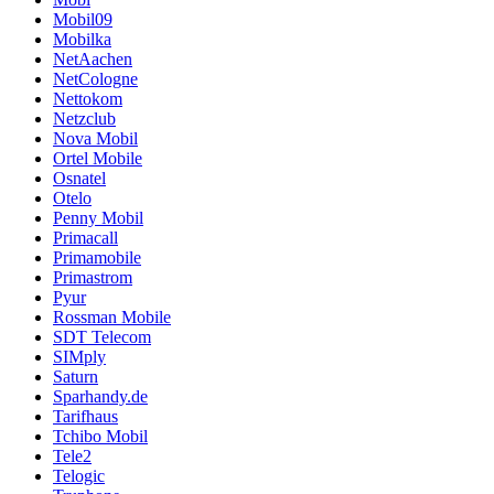
Mobil09
Mobilka
NetAachen
NetCologne
Nettokom
Netzclub
Nova Mobil
Ortel Mobile
Osnatel
Otelo
Penny Mobil
Primacall
Primamobile
Primastrom
Pyur
Rossman Mobile
SDT Telecom
SIMply
Saturn
Sparhandy.de
Tarifhaus
Tchibo Mobil
Tele2
Telogic