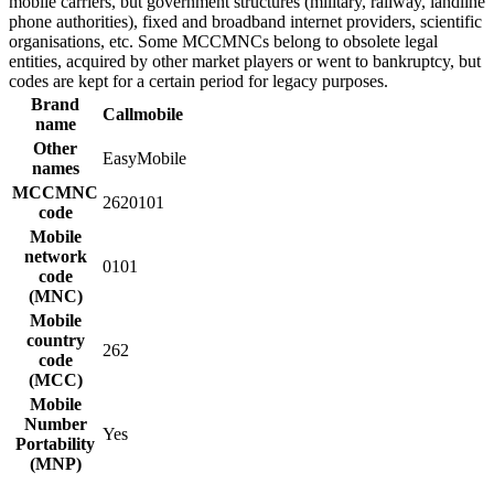
mobile carriers, but government structures (military, railway, landline
phone authorities), fixed and broadband internet providers, scientific
organisations, etc. Some MCCMNCs belong to obsolete legal
entities, acquired by other market players or went to bankruptcy, but
codes are kept for a certain period for legacy purposes.
Brand
Callmobile
name
Other
EasyMobile
names
MCCMNC
2620101
code
Mobile
network
0101
code
(MNC)
Mobile
country
262
code
(MCC)
Mobile
Number
Yes
Portability
(MNP)