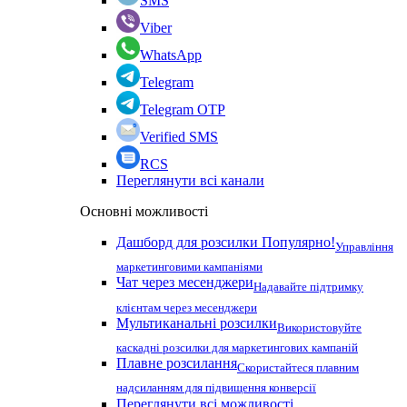
SMS
Viber
WhatsApp
Telegram
Telegram OTP
Verified SMS
RCS
Переглянути всі канали
Основні можливості
Дашборд для розсилки
Популярно!
Управління
маркетинговими кампаніями
Чат через месенджери
Надавайте підтримку
клієнтам через месенджери
Мультиканальні розсилки
Використовуйте
каскадні розсилки для маркетингових кампаній
Плавне розсилання
Скористайтеся плавним
надсиланням для підвищення конверсії
Переглянути всі можливості