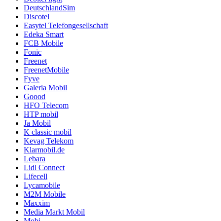
DeutschlandSim
Discotel
Easytel Telefongesellschaft
Edeka Smart
FCB Mobile
Fonic
Freenet
FreenetMobile
Fyve
Galeria Mobil
Goood
HFO Telecom
HTP mobil
Ja Mobil
K classic mobil
Kevag Telekom
Klarmobil.de
Lebara
Lidl Connect
Lifecell
Lycamobile
M2M Mobile
Maxxim
Media Markt Mobil
Mobi