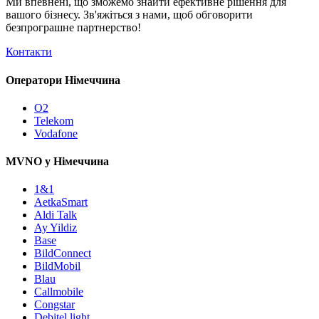
Ми впевнені, що зможемо знайти ефективне рішення для
вашого бізнесу. Зв'яжіться з нами, щоб обговорити
безпрограшне
партнерство!
Контакти
Оператори Німеччина
O2
Telekom
Vodafone
MVNO у Німеччина
1&1
AetkaSmart
Aldi Talk
Ay Yildiz
Base
BildConnect
BildMobil
Blau
Callmobile
Congstar
Debitel light