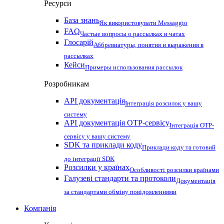
Ресурси
База знань
Як використовувати Messaggio
FAQ
Частые вопросы о рассылках и чатах
Глосарій
Аббревиатуры, понятия и выражения в
рассылках
Кейси
Примеры использования рассылок
Розробникам
API документація
Інтеграція розсилок у вашу
систему
API документація OTP-сервісу
Інтеграція OTP-
сервісу у вашу систему
SDK та приклади коду
Приклади коду та готовий
до інтеграції SDK
Розсилки у країнах
Особливості розсилки країнами
Галузеві стандарти та протоколи
Документація
за стандартами обміну повідомленнями
Компанія