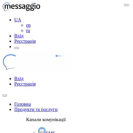
UA
en
ru
Вхід
Реєстрація
Вхід
Реєстрація
Головна
Продукти та послуги
Канали комунікації