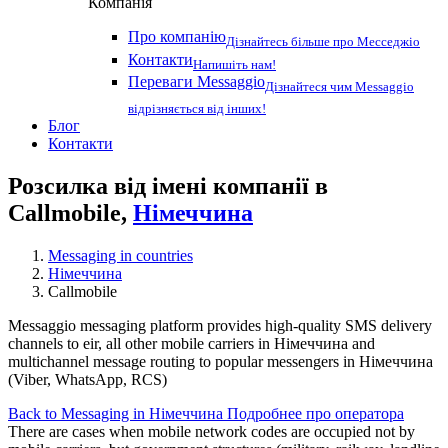
Компанія
Про компанію
Дізнайтесь більше про Месседжіо
Контакти
Напишіть нам!
Переваги Messaggio
Дізнайтеся чим Messaggio
відрізняється від інших!
Блог
Контакти
Розсилка від імені компанії в
Callmobile,
Німеччина
Messaging in countries
Німеччина
Callmobile
Messaggio messaging platform provides high-quality SMS delivery
channels to eir, all other mobile carriers in Німеччина and
multichannel message routing to popular messengers in Німеччина
(Viber, WhatsApp, RCS)
Back to Messaging in Німеччина
Подробнее про оператора
There are cases when mobile network codes are occupied not by