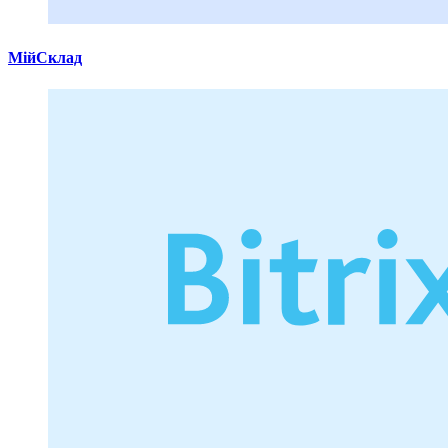
МійСклад