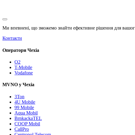
Ми впевнені, що зможемо знайти ефективне рішення для вашого
Контакти
Оператори Чехіа
O2
T-Mobile
Vodafone
MVNO у Чехіа
3Ton
4U Mobile
99 Mobile
Aqua Mobil
BrnkackaTEL
COOP Mobil
CallPro
Centropol Telecom