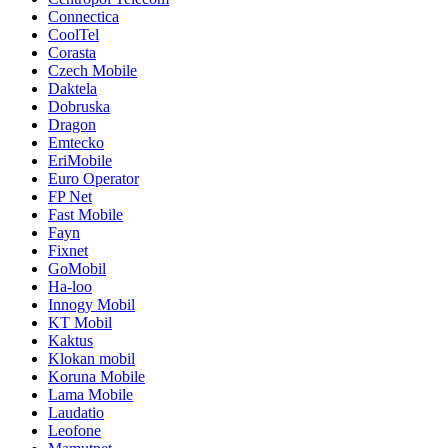
Connectica
CoolTel
Corasta
Czech Mobile
Daktela
Dobruska
Dragon
Emtecko
EriMobile
Euro Operator
FP Net
Fast Mobile
Fayn
Fixnet
GoMobil
Ha-loo
Innogy Mobil
KT Mobil
Kaktus
Klokan mobil
Koruna Mobile
Lama Mobile
Laudatio
Leofone