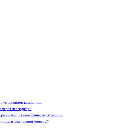
аркетинговими кампаніями
м через месенджери
 розсилки для маркетингових кампаній
ням для підвищення конверсії