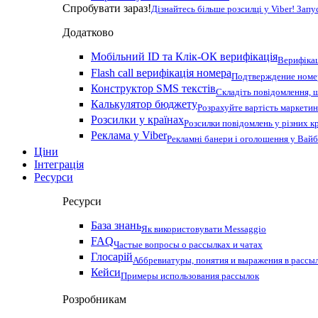
Спробувати зараз!
Дізнайтесь більше розсилці у Viber! Зап
Додатково
Мобільний ID та Клік-ОК верифікація
Верифікац
Flash call верифікація номера
Подтверждение номер
Конструктор SMS текстів
Складіть повідомлення, 
Калькулятор бюджету
Розрахуйте вартість маркетин
Розсилки у країнах
Розсилки повідомлень у різних к
Реклама у Viber
Рекламні банери і оголошення у Вай
Ціни
Інтеграція
Ресурси
Ресурси
База знань
Як використовувати Messaggio
FAQ
Частые вопросы о рассылках и чатах
Глосарій
Аббревиатуры, понятия и выражения в рассы
Кейси
Примеры использования рассылок
Розробникам