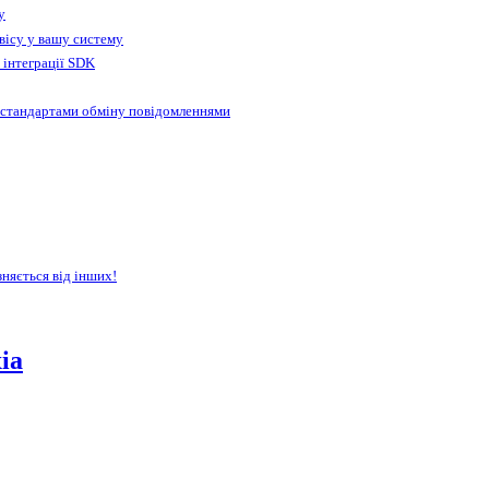
у
вісу у вашу систему
 інтеграції SDK
 стандартами обміну повідомленнями
зняється від інших!
іа