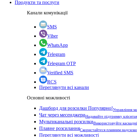
Продукти та послуги
Канали комунікації
SMS
Viber
WhatsApp
Telegram
Telegram OTP
Verified SMS
RCS
Переглянути всі канали
Основні можливості
Дашборд для розсилки
Популярно!
Управління м
Чат через месенджери
Надавайте підтримку клієнта
Мультиканальні розсилки
Використовуйте каскадні
Плавне розсилання
Скористайтеся плавним надсилан
Переглянути всі можливості