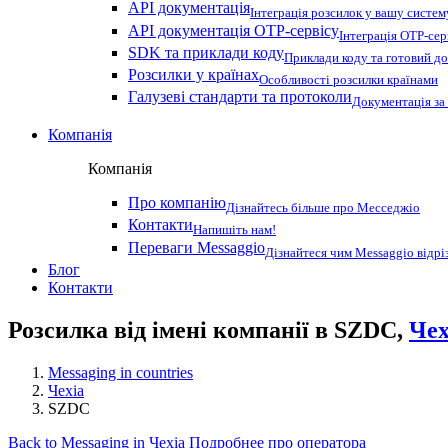
API документація
Інтеграція розсилок у вашу систем
API документація OTP-сервісу
Інтеграція OTP-сер
SDK та приклади коду
Приклади коду та готовий до
Розсилки у країнах
Особливості розсилки країнами
Галузеві стандарти та протоколи
Документація за
Компанія
Компанія
Про компанію
Дізнайтесь більше про Месседжіо
Контакти
Напишіть нам!
Переваги Messaggio
Дізнайтеся чим Messaggio відрі
Блог
Контакти
Розсилка від імені компанії в SZDC,
Чех
Messaging in countries
Чехіа
SZDC
Back to Messaging in Чехіа
Подробнее про оператора