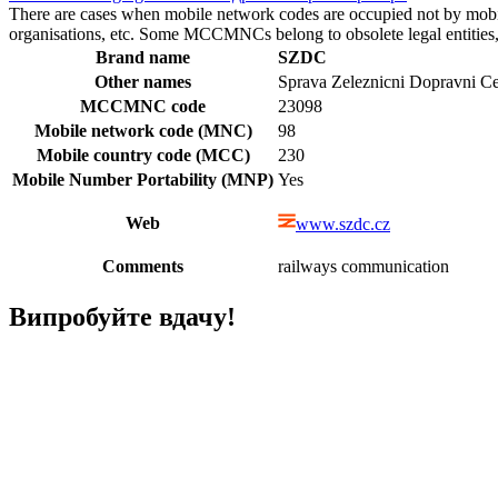
There are cases when mobile network codes are occupied not by mobile c
organisations, etc. Some MCCMNCs belong to obsolete legal entities, a
Brand name
SZDC
Other names
Sprava Zeleznicni Dopravni Ces
MCCMNC code
23098
Mobile network code (MNC)
98
Mobile country code (MCC)
230
Mobile Number Portability (MNP)
Yes
Web
www.szdc.cz
Comments
railways communication
Випробуйте вдачу!