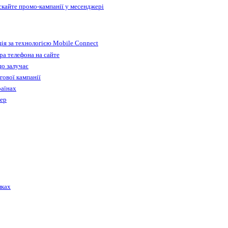
ускайте промо-кампанії у месенджері
ія за технологією Mobile Connect
а телефона на сайте
що залучає
гової кампанії
раїнах
бер
лках